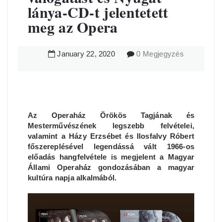
lánya-CD-t jelentetett
meg az Opera
January
22
,
2020
0 Megjegyzés
Az Operaház Örökös Tagjának és
Mesterművészének legszebb felvételei,
valamint a Házy Erzsébet és Ilosfalvy Róbert
főszereplésével legendássá vált 1966-os
előadás hangfelvétele is megjelent a Magyar
Állami Operaház gondozásában a magyar
kultúra napja alkalmából.