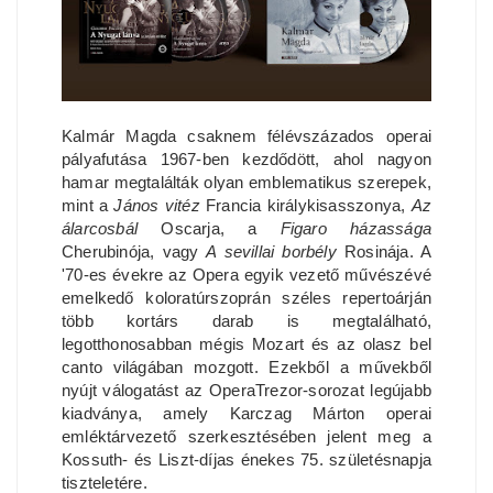
Kalmár Magda csaknem félévszázados operai
pályafutása 1967-ben kezdődött, ahol nagyon
hamar megtalálták olyan emblematikus szerepek,
mint a
János vitéz
Francia királykisasszonya,
Az
álarcosbál
Oscarja, a
Figaro házassága
Cherubinója, vagy
A sevillai borbély
Rosinája. A
'70-es évekre az Opera egyik vezető művészévé
emelkedő koloratúrszoprán széles repertoárján
több kortárs darab is megtalálható,
legotthonosabban mégis Mozart és az olasz bel
canto világában mozgott. Ezekből a művekből
nyújt válogatást az OperaTrezor-sorozat legújabb
kiadványa, amely Karczag Márton operai
emléktárvezető szerkesztésében jelent meg a
Kossuth- és Liszt-díjas énekes 75. születésnapja
tiszteletére.