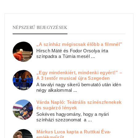
NÉPSZERŰ BEJEGYZÉSEK
„A színház mégiscsak élőbb a filmnél”
Hirsch Máté és Fodor Orsolya írta
színpadra a Túmia mesél ...
„Egy mindenkiért, mindenki egyért!” –
A 3 testőr musical újra Szegeden
A tavalyi nagy sikerű bemutató után idén
négy alkalommal ...
Várda Napló: Teátrális színészfenekek
és sugárzó lények
Sokéves hagyomány, hogy a nyári
színházi szezonomat a ...
Márkus Luca kapta a Ruttkai Éva-
emlékgyűrűt