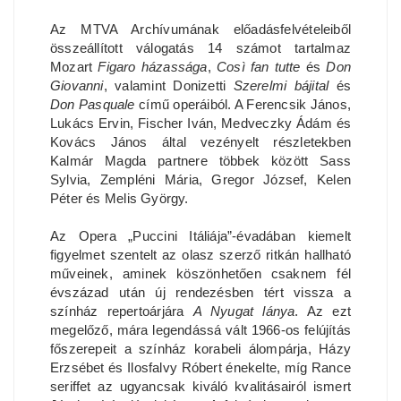
Az MTVA Archívumának előadásfelvételeiből
összeállított válogatás 14 számot tartalmaz
Mozart
Figaro házassága
,
Così fan tutte
és
Don
Giovanni
, valamint Donizetti
Szerelmi bájital
és
Don Pasquale
című operáiból. A Ferencsik János,
Lukács Ervin, Fischer Iván, Medveczky Ádám és
Kovács János által vezényelt részletekben
Kalmár Magda partnere többek között Sass
Sylvia, Zempléni Mária, Gregor József, Kelen
Péter és Melis György.
Az Opera „Puccini Itáliája”-évadában kiemelt
figyelmet szentelt az olasz szerző ritkán hallható
műveinek, aminek köszönhetően csaknem fél
évszázad után új rendezésben tért vissza a
színház repertoárjára
A Nyugat lánya
. Az ezt
megelőző, mára legendássá vált 1966-os felújítás
főszerepeit a színház korabeli álompárja, Házy
Erzsébet és Ilosfalvy Róbert énekelte, míg Rance
seriffet az ugyancsak kiváló kvalitásairól ismert