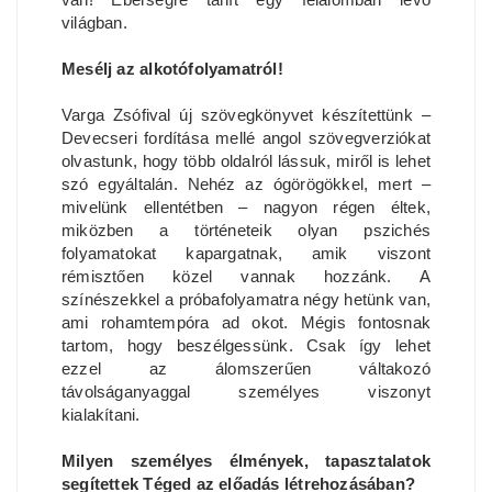
világban.
Mesélj az alkotófolyamatról!
Varga Zsófival új szövegkönyvet készítettünk –
Devecseri fordítása mellé angol szövegverziókat
olvastunk, hogy több oldalról lássuk, miről is lehet
szó egyáltalán. Nehéz az ógörögökkel, mert –
mivelünk ellentétben – nagyon régen éltek,
miközben a történeteik olyan pszichés
folyamatokat kapargatnak, amik viszont
rémisztően közel vannak hozzánk. A
színészekkel a próbafolyamatra négy hetünk van,
ami rohamtempóra ad okot. Mégis fontosnak
tartom, hogy beszélgessünk. Csak így lehet
ezzel az álomszerűen váltakozó
távolságanyaggal személyes viszonyt
kialakítani.
Milyen személyes élmények, tapasztalatok
segítettek Téged az előadás létrehozásában?