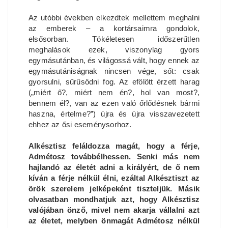
Az utóbbi években elkezdtek mellettem meghalni
az emberek – a kortársaimra gondolok,
elsősorban. Tökéletesen időszerűtlen
meghalások ezek, viszonylag gyors
egymásutánban, és világossá vált, hogy ennek az
egymásutániságnak nincsen vége, sőt: csak
gyorsulni, sűrűsödni fog. Az efölött érzett harag
(„miért ő?, miért nem én?, hol van most?,
bennem él?, van az ezen való őrlődésnek bármi
haszna, értelme?”) újra és újra visszavezetett
ehhez az ősi eseménysorhoz.
Alkésztisz feláldozza magát, hogy a férje,
Admétosz továbbélhessen. Senki más nem
hajlandó az életét adni a királyért, de ő nem
kíván a férje nélkül élni, ezáltal Alkésztiszt az
örök szerelem jelképeként tiszteljük. Másik
olvasatban mondhatjuk azt, hogy Alkésztisz
valójában önző, mivel nem akarja vállalni azt
az életet, melyben önmagát Admétosz nélkül