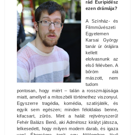
rád Euripidész
ezen drámája?
A Színház- és
Filmművészeti
Egyetemen
Karsai György
tanár úr órájára
kellett
elolvasnunk az
első félévben. A
bőröm alá
mászott, nem
tudom
pontosan, hogy miért – talán a rosszmájúsága
miatt, amellyel a mítoszbéli történethez viszonyul.
Egyszerre tragédia, komédia, szatírjáték, és
egyik sem egészen; minden féloldalas benne,
kifacsart, zűrös. Mint a halál: rejtvényszerű!
Fehér Balázs Benő, aki Admétosz királyt játssza,
lelkesedett, hogy milyen modern darab, és igaza
van! Éberségre tanít egy félálomban lévő