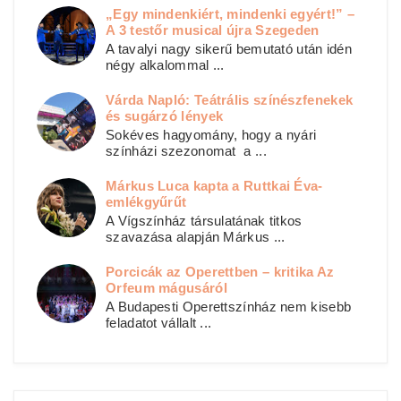
„Egy mindenkiért, mindenki egyért!” –
A 3 testőr musical újra Szegeden
A tavalyi nagy sikerű bemutató után idén
négy alkalommal ...
Várda Napló: Teátrális színészfenekek
és sugárzó lények
Sokéves hagyomány, hogy a nyári
színházi szezonomat a ...
Márkus Luca kapta a Ruttkai Éva-
emlékgyűrűt
A Vígszínház társulatának titkos
szavazása alapján Márkus ...
Porcicák az Operettben – kritika Az
Orfeum mágusáról
A Budapesti Operettszínház nem kisebb
feladatot vállalt ...