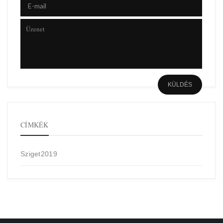
CÍMKÉK
Sziget2019