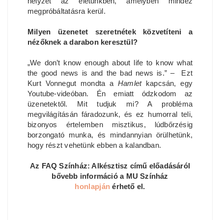
helyzet az életünkben, amelyben mindez
megpróbáltatásra kerül.
Milyen üzenetet szeretnétek közvetíteni a
nézőknek a darabon keresztül?
„We don’t know enough about life to know what
the good news is and the bad news is.” – Ezt
Kurt Vonnegut mondta a
Hamlet
kapcsán, egy
Youtube-videóban. Én emiatt ódzkodom az
üzenetektől. Mit tudjuk mi? A probléma
megvilágításán fáradozunk, és ez humorral teli,
bizonyos értelemben misztikus, lúdbőrzésig
borzongató munka, és mindannyian örülhetünk,
hogy részt vehetünk ebben a kalandban.
Az FAQ Színház: Alkésztisz című előadásáról
bővebb információ a MU Színház
honlapján
érhető el.