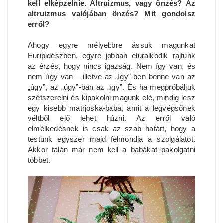
kell elképzelnie. Altruizmus, vagy önzés? Az
altruizmus valójában önzés? Mit gondolsz
erről?
Ahogy egyre mélyebbre ássuk magunkat
Euripidészben, egyre jobban eluralkodik rajtunk
az érzés, hogy nincs igazság. Nem így van, és
nem úgy van – illetve az „így”-ben benne van az
„úgy”, az „úgy”-ban az „így”. És ha megpróbáljuk
szétszerelni és kipakolni magunk elé, mindig lesz
egy kisebb matrjoska-baba, amit a legvégsőnek
véltből elő lehet húzni. Az erről való
elmélkedésnek is csak az szab határt, hogy a
testünk egyszer majd felmondja a szolgálatot.
Akkor talán már nem kell a babákat pakolgatni
többet.