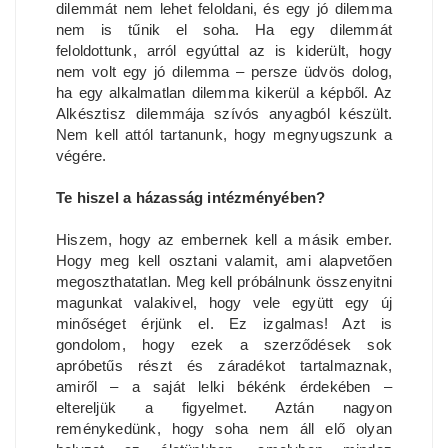
dilemmát nem lehet feloldani, és egy jó dilemma
nem is tűnik el soha. Ha egy dilemmát
feloldottunk, arról egyúttal az is kiderült, hogy
nem volt egy jó dilemma – persze üdvös dolog,
ha egy alkalmatlan dilemma kikerül a képből. Az
Alkésztisz dilemmája szívós anyagból készült.
Nem kell attól tartanunk, hogy megnyugszunk a
végére.
Te hiszel a házasság intézményében?
Hiszem, hogy az embernek kell a másik ember.
Hogy meg kell osztani valamit, ami alapvetően
megoszthatatlan. Meg kell próbálnunk összenyitni
magunkat valakivel, hogy vele együtt egy új
minőséget érjünk el. Ez izgalmas! Azt is
gondolom, hogy ezek a szerződések sok
apróbetűs részt és záradékot tartalmaznak,
amiről – a saját lelki békénk érdekében –
eltereljük a figyelmet. Aztán nagyon
reménykedünk, hogy soha nem áll elő olyan