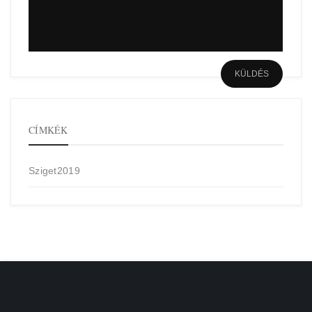
CÍMKÉK
Sziget2019