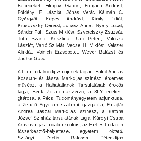
Benedeket, Filippov Gábort, Forgách Andrást,
Földényi F. Lászlót, Jónás Verát, Kálmán C.
Györgyöt, Kepes Andrást, Király Júliát,
Krusovszky Dénest, Juhász Annát, Nyáry Lucát,
Sándor Pált, Szüts Miklóst, Szvetelszky Zsuzsát,
Tóth Szántó Krisztinát, Urfi Pétert, Valuska
Lászlót, Varró Szilviát, Vecsei H. Miklóst, Veiszer
Alindát, Vojnich Erzsébetet, Weyer Balázst és
Zacher Gábort.
A Libri irodalmi díj zsűrijének tagjai: Bálint András
Kossuth- és Jászai Mari-díjas színész, érdemes
művész, a Halhatatlanok Társulatának örökös
tagja, Beck Zoltán dalszerző, a 30Y énekes-
gitárosa, a Pécsi Tudományegyetem adjunktusa,
a Zenélő Egyetem szakmai igazgatója, Fullajtár
Andrea Jászai Mari-díjas színész, a Katona
József Színház társulatának tagja, Károlyi Csaba
Artisjus díjas irodalomkritikus, az Élet és Irodalom
főszerkesztő-helyettese, egyetemi oktató,
Szilágyi Zsófia Balassa Péter-díjas