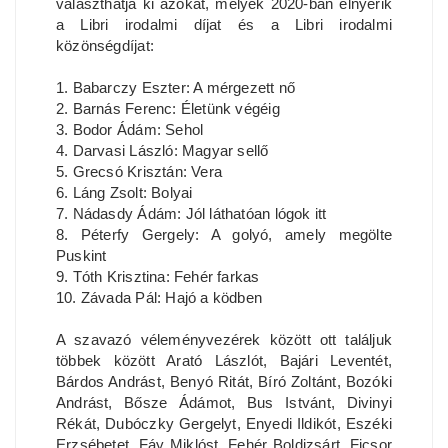
választhatja ki azokat, melyek 2020-ban elnyerik
a Libri irodalmi díjat és a Libri irodalmi
közönségdíjat:
1. Babarczy Eszter: A mérgezett nő
2. Barnás Ferenc: Életünk végéig
3. Bodor Ádám: Sehol
4. Darvasi László: Magyar sellő
5. Grecsó Krisztán: Vera
6. Láng Zsolt: Bolyai
7. Nádasdy Ádám: Jól láthatóan lógok itt
8. Péterfy Gergely: A golyó, amely megölte
Puskint
9. Tóth Krisztina: Fehér farkas
10. Závada Pál: Hajó a ködben
A szavazó véleményvezérek között ott találjuk
többek között Arató Lászlót, Bajári Leventét,
Bárdos Andrást, Benyó Ritát, Bíró Zoltánt, Bozóki
Andrást, Bősze Ádámot, Bus Istvánt, Divinyi
Rékát, Dubóczky Gergelyt, Enyedi Ildikót, Eszéki
Erzsébetet, Fáy Miklóst, Fehér Boldizsárt, Ficsor