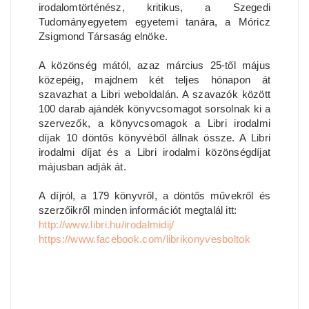
irodalomtörténész, kritikus, a Szegedi
Tudományegyetem egyetemi tanára, a Móricz
Zsigmond Társaság elnöke.
A közönség mától, azaz március 25-től május
közepéig, majdnem két teljes hónapon át
szavazhat a Libri weboldalán. A szavazók között
100 darab ajándék könyvcsomagot sorsolnak ki a
szervezők, a könyvcsomagok a Libri irodalmi
díjak 10 döntős könyvéből állnak össze. A Libri
irodalmi díjat és a Libri irodalmi közönségdíjat
májusban adják át.
A díjról, a 179 könyvről, a döntős művekről és
szerzőikről minden információt megtalál itt:
http://www.libri.hu/irodalmidij/
https://www.facebook.com/librikonyvesboltok