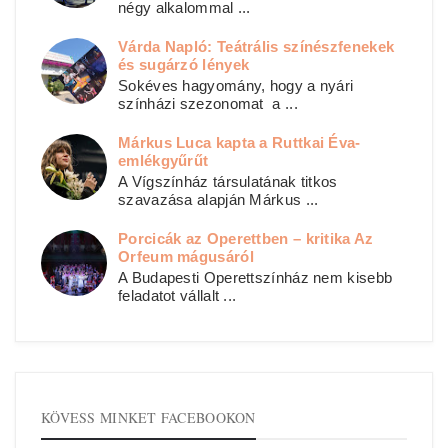
négy alkalommal ...
Várda Napló: Teátrális színészfenekek
és sugárzó lények
Sokéves hagyomány, hogy a nyári
színházi szezonomat a ...
Márkus Luca kapta a Ruttkai Éva-
emlékgyűrűt
A Vígszínház társulatának titkos
szavazása alapján Márkus ...
Porcicák az Operettben – kritika Az
Orfeum mágusáról
A Budapesti Operettszínház nem kisebb
feladatot vállalt ...
KÖVESS MINKET FACEBOOKON