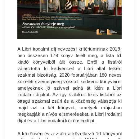
A Libri irodalmi díj nevezési kritériumainak 2019-
ben összesen 179 könyv felelt meg, a lista 51
kiadó könyveiből állt össze. Erről a listáról
választotta ki kedvenceit a Libri által felkért
szakmai bizottság. 2020 februárjában 180 neves
közéleti személyiség voksolt kedvenc könyveire,
amelyeknek jó szívvel adná át idén a Libri
irodalmi díjakat. Az így kialakult tízes listából az
öttagú szakmai zsűri és a közönség választja ki
majd azt a két könyvet, amelyek májusban
megkapják a nívós elismeréseket, a Libri irodalmi
díjat és a Libri irodalmi közönségdíjat.
A közönség és a zsűri a következő 10 könyvből