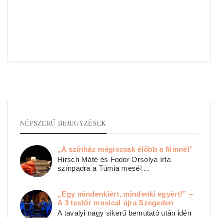
NÉPSZERŰ BEJEGYZÉSEK
„A színház mégiscsak élőbb a filmnél”
Hirsch Máté és Fodor Orsolya írta
színpadra a Túmia mesél ...
„Egy mindenkiért, mindenki egyért!” –
A 3 testőr musical újra Szegeden
A tavalyi nagy sikerű bemutató után idén