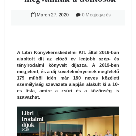
March
27
,
2020
0 Megjegyzés
A Libri Könyvkereskedelmi Kft. által 2016-ban
alapított díj az előző év legjobb szép- és
tényirodalmi könyveit díjazza. A 2019-ben
megjelent, és a díj követelményeinek megfelelő
179 műből idén már 180 neves közéleti
személyiség szavazata alapján alakult ki a 10-
es lista, amire a zsűri és a közönség is
szavazhat.