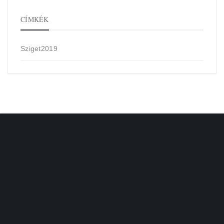
CÍMKÉK
Sziget2019