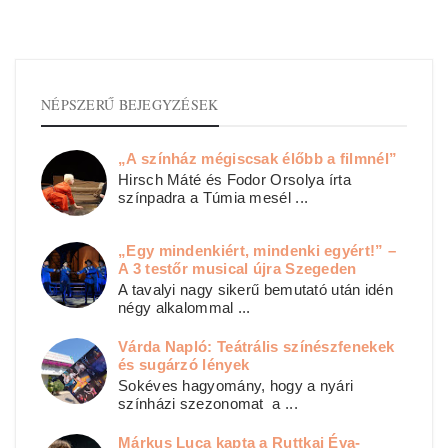
NÉPSZERŰ BEJEGYZÉSEK
„A színház mégiscsak élőbb a filmnél”
Hirsch Máté és Fodor Orsolya írta
színpadra a Túmia mesél ...
„Egy mindenkiért, mindenki egyért!” –
A 3 testőr musical újra Szegeden
A tavalyi nagy sikerű bemutató után idén
négy alkalommal ...
Várda Napló: Teátrális színészfenekek
és sugárzó lények
Sokéves hagyomány, hogy a nyári
színházi szezonomat a ...
Márkus Luca kapta a Ruttkai Éva-