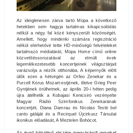
Az ideiglenesen zárva tartó Müpa a következő
hetekben sem hagyja tartalmas kikapcsolódás
nélkül a négy fal közé kényszerült közönségét.
Amellett, hogy mindenki számára regisztráció
nélkül elérhetővé tette HD-minőségű felvételeket
tartalmazó médiatárát, Müpa Home című online
közvetítéssorozatával az elmúlt évek
legemlékezetesebb koncertjeinek világsztárjait
varázsolja a nézők otthonába. A képernyők előtt
ülők ezen a hétvégén az Orfeo Zenekar és a
Purcell Kórus Mozart-estjének, illetve Grieg Peer
Gyntjének örülhetnek, az április 20-i héten pedig
újra átélhetik a Kobajasi Kenicsiró vezényelte
Magyar Rádió Szimfonikus Zenekarának
koncertjét, Diana Damrau és Nicolas Testé bel
canto gáláját és a Recirquel Újcirkusz Társulat
ikonikus előadását, A Meztelen Bohócot.
Az évad hátralévő részére megvásárolt jegyeket