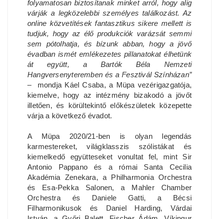
folyamatosan biztosítanak minket arról, hogy alig
várják a legközelebbi személyes találkozást. Az
online közvetítések fantasztikus sikere mellett is
tudjuk, hogy az élő produkciók varázsát semmi
sem pótolhatja, és bízunk abban, hogy a jövő
évadban ismét emlékezetes pillanatokat élhetünk
át együtt, a Bartók Béla Nemzeti
Hangversenyteremben és a Fesztivál Színházan”
– mondja Káel Csaba, a Müpa vezérigazgatója,
kiemelve, hogy az intézmény bizakodó a jövőt
illetően, és körültekintő előkészületek közepette
várja a következő évadot.
A Müpa 2020/21-ben is olyan legendás
karmestereket, világklasszis szólistákat és
kiemelkedő együtteseket vonultat fel, mint Sir
Antonio Pappano és a római Santa Cecilia
Akadémia Zenekara, a Philharmonia Orchestra
és Esa-Pekka Salonen, a Mahler Chamber
Orchestra és Daniele Gatti, a Bécsi
Filharmonikusok és Daniel Harding, Várdai
István, a Győri Balett, Fischer Ádám, Víkingur