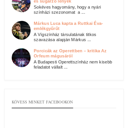
és sugárzó lények
Sokéves hagyomány, hogy a nyári
színházi szezonomat a ...
Márkus Luca kapta a Ruttkai Éva-
emlékgyűrűt
A Vígszínház társulatának titkos
szavazása alapján Márkus ...
Porcicák az Operettben – kritika Az
Orfeum mágusáról
A Budapesti Operettszínház nem kisebb
feladatot vállalt ...
KÖVESS MINKET FACEBOOKON