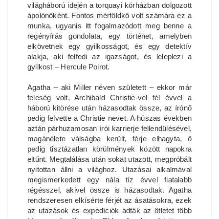
világháború idején a torquayi kórházban dolgozott
ápolónőként. Fontos mérföldkő volt számára ez a
munka, ugyanis itt fogalmazódott meg benne a
regényírás gondolata, egy történet, amelyben
elkövetnek egy gyilkosságot, és egy detektív
alakja, aki felfedi az igazságot, és leleplezi a
gyilkost – Hercule Poirot.
Agatha – aki Miller néven született – ekkor már
feleség volt, Archibald Christie-vel fél évvel a
háború kitörése után házasodtak össze, az írónő
pedig felvette a Christie nevet. A húszas években
aztán párhuzamosan írói karrierje fellendülésével,
magánélete válságba került, férje elhagyta, ő
pedig tisztázatlan körülmények között napokra
eltűnt. Megtalálása után sokat utazott, megpróbált
nyitottan állni a világhoz. Utazásai alkalmával
megismerkedett egy nála tíz évvel fiatalabb
régésszel, akivel össze is házasodtak. Agatha
rendszeresen elkísérte férjét az ásatásokra, ezek
az utazások és expedíciók adták az ötletet több