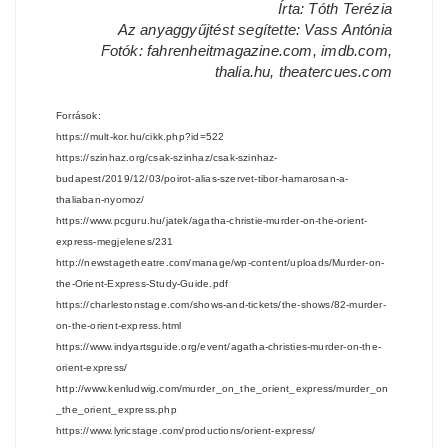
Írta: Tóth Terézia
Az anyaggyűjtést segítette: Vass Antónia
Fotók: fahrenheitmagazine.com, imdb.com,
thalia.hu, theatercues.com
Források:
https://mult-kor.hu/cikk.php?id=522
https://szinhaz.org/csak-szinhaz/csak-szinhaz-
budapest/2019/12/03/poirot-alias-szervet-tibor-hamarosan-a-
thaliaban-nyomoz/
https://www.pcguru.hu/jatek/agatha-christie-murder-on-the-orient-
express-megjelenes/231
http://newstagetheatre.com/manage/wp-content/uploads/Murder-on-
the-Orient-Express-Study-Guide.pdf
https://charlestonstage.com/shows-and-tickets/the-shows/82-murder-
on-the-orient-express.html
https://www.indyartsguide.org/event/agatha-christies-murder-on-the-
orient-express/
http://www.kenludwig.com/murder_on_the_orient_express/murder_on
_the_orient_express.php
https://www.lyricstage.com/productions/orient-express/