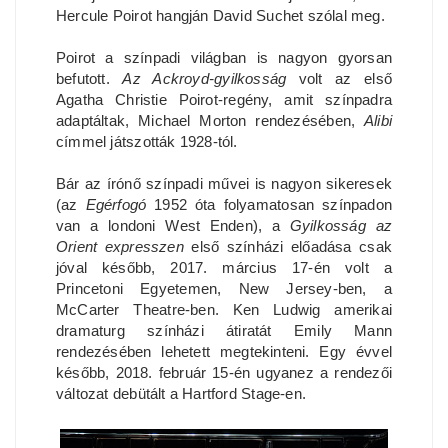
Hercule Poirot hangján David Suchet szólal meg.
Poirot a színpadi világban is nagyon gyorsan
befutott.
Az Ackroyd-gyilkosság
volt az első
Agatha Christie Poirot-regény, amit színpadra
adaptáltak, Michael Morton rendezésében,
Alibi
címmel játszották 1928-tól.
Bár az írónő színpadi művei is nagyon sikeresek
(az
Egérfogó
1952 óta folyamatosan színpadon
van a londoni West Enden), a
Gyilkosság az
Orient expresszen
első színházi előadása csak
jóval később, 2017. március 17-én volt a
Princetoni Egyetemen, New Jersey-ben, a
McCarter Theatre-ben. Ken Ludwig amerikai
dramaturg színházi átiratát Emily Mann
rendezésében lehetett megtekinteni. Egy évvel
később, 2018. február 15-én ugyanez a rendezői
változat debütált a Hartford Stage-en.