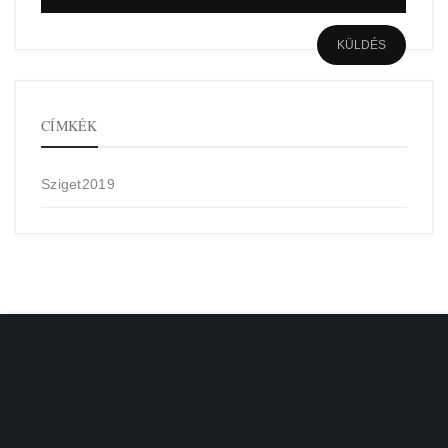
CÍMKÉK
Sziget2019