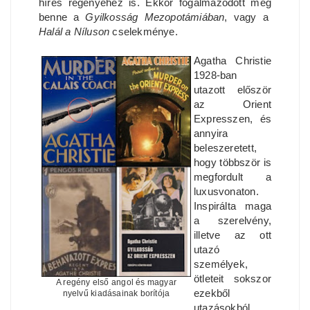
híres regényéhez is. Ekkor fogalmazódott meg
benne a
Gyilkosság Mezopotámiában
, vagy a
Halál a Níluson
cselekménye.
Agatha Christie
1928-ban
utazott először
az Orient
Expresszen, és
annyira
beleszeretett,
hogy többször is
megfordult a
luxusvonaton.
Inspirálta maga
a szerelvény,
illetve az ott
utazó
személyek,
ötleteit sokszor
A regény első angol és magyar
ezekből
nyelvű kiadásainak borítója
utazásokból