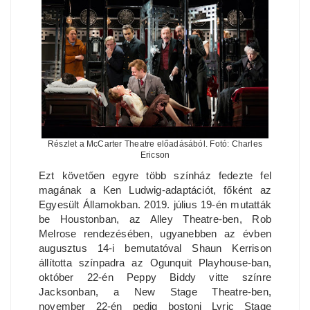
Részlet a McCarter Theatre előadásából. Fotó: Charles
Ericson
Ezt követően egyre több színház fedezte fel
magának a Ken Ludwig-adaptációt, főként az
Egyesült Államokban. 2019. július 19-én mutatták
be Houstonban, az Alley Theatre-ben, Rob
Melrose rendezésében, ugyanebben az évben
augusztus 14-i bemutatóval Shaun Kerrison
állította színpadra az Ogunquit Playhouse-ban,
október 22-én Peppy Biddy vitte színre
Jacksonban, a New Stage Theatre-ben,
november 22-én pedig bostoni Lyric Stage