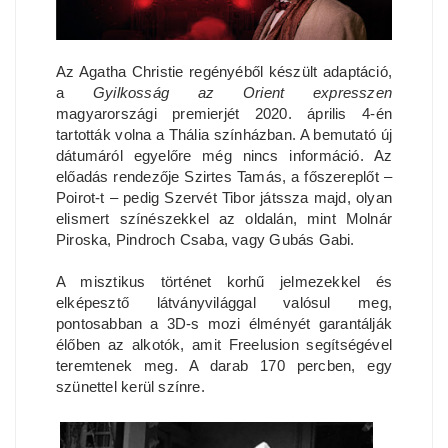
Az Agatha Christie regényéből készült adaptáció,
a
Gyilkosság az Orient expresszen
magyarországi premierjét 2020. április 4-én
tartották volna a Thália színházban. A bemutató új
dátumáról egyelőre még nincs információ. Az
előadás rendezője Szirtes Tamás, a főszereplőt –
Poirot-t – pedig Szervét Tibor játssza majd, olyan
elismert színészekkel az oldalán, mint Molnár
Piroska, Pindroch Csaba, vagy Gubás Gabi.
A misztikus történet korhű jelmezekkel és
elképesztő látványvilággal valósul meg,
pontosabban a 3D-s mozi élményét garantálják
élőben az alkotók, amit Freelusion segítségével
teremtenek meg. A darab 170 percben, egy
szünettel kerül színre.