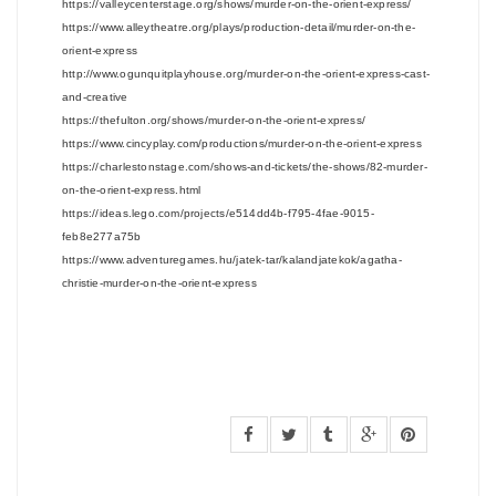
https://valleycenterstage.org/shows/murder-on-the-orient-express/
https://www.alleytheatre.org/plays/production-detail/murder-on-the-
orient-express
http://www.ogunquitplayhouse.org/murder-on-the-orient-express-cast-
and-creative
https://thefulton.org/shows/murder-on-the-orient-express/
https://www.cincyplay.com/productions/murder-on-the-orient-express
https://charlestonstage.com/shows-and-tickets/the-shows/82-murder-
on-the-orient-express.html
https://ideas.lego.com/projects/e514dd4b-f795-4fae-9015-
feb8e277a75b
https://www.adventuregames.hu/jatek-tar/kalandjatekok/agatha-
christie-murder-on-the-orient-express