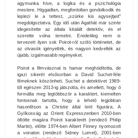
agymunka híve, a logika és a pszichológia
mestere. Higgadtan, megfontoltan gondolkodik és
leplezi le a tettest, „szürke kis agysejtjeit”
megdolgoztatva. Egy idő után Agathát már szinte
idegesítette az általa kitalált detektív, és el
szerette volna temetni. Eredetileg nem is
tervezett ilyen sok Poirot-ról szóló történetet, de
az olvasók igényelték, és nagyon kedvelték az
újabb, izgalmasabb regényeket.
Poirot a filmvásznat is hamar meghódította, de
igazi sikerét elsősorban a David Suchet-féle
filmeknek köszönheti. Suchet a detektívet 1989-
től egészen 2013-ig játszotta, és amellett, hogy ő
formálta meg legtöbbször a karaktert, kiemelten
fontosnak tartotta, hogy a lehető legjobban
hasonlítson a Christie által leírt figurára. A
Gyilkosság az Orient Expresszenben 2010-ben
öltötte magára Poirot karakterét (rendező Philip
Martin), előtte 1974-ben Albert Finney nyomozott
a vonaton (rendező Sidney Lumet), 2001-ben