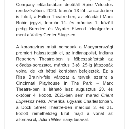
Company előadásában debütált Spiro Veloudos
rendezésében. 2020. február 13-tól Lancasterben
is futott, a Fulton Theatre-ben, az előadást Marc
Robin jegyzi, február 14. és március 1. között
pedig Brenden és Wynter Elwood feldolgozása
ment a Valley Center Stage-en.
A koronavírus miatt nemcsak a Magyarországi
premiert halasztották el, az indianapolisi, Indiana
Repertory Theatre-ben is félbeszakították az
előadás-sorozatot, március 3-tól 29-ig játszották
volna, de két héttel korábban befejezték. Ez a
Risa Brainin-féle változat a tervek szerint a
Cincinnati Playhouse In The Park – Marx
Theatre-ben is látható lesz augusztus 29. és
október 4. között. 2021-ben sem marad
Orient
Expressz
nélkül Amerika, ugyanis Charlestonban,
a Dock Street Theatre-ben március 3. és 21.
között remélhetőleg kifut majd a vonat az
állomásról, Julian Wiles irányításával.