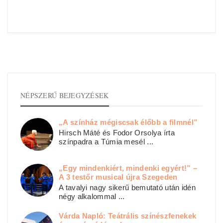
NÉPSZERŰ BEJEGYZÉSEK
„A színház mégiscsak élőbb a filmnél”
Hirsch Máté és Fodor Orsolya írta
színpadra a Túmia mesél ...
„Egy mindenkiért, mindenki egyért!” –
A 3 testőr musical újra Szegeden
A tavalyi nagy sikerű bemutató után idén
négy alkalommal ...
Várda Napló: Teátrális színészfenekek