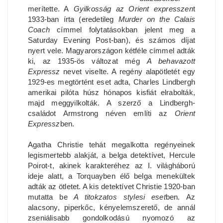
merítette. A
Gyilkosság az Orient expresszen
t
1933-ban írta (eredetileg
Murder on the Calais
Coach
címmel folytatásokban jelent meg a
Saturday Evening Post-ban), és számos díjat
nyert vele. Magyarországon kétféle címmel adták
ki, az 1935-ös változat még
A behavazott
Expressz
nevet viselte. A regény alapötletét egy
1929-es megtörtént eset adta, Charles Lindbergh
amerikai pilóta húsz hónapos kisfiát elrabolták,
majd meggyilkolták. A szerző a Lindbergh-
családot Armstrong néven említi az
Orient
Expressz
ben.
Agatha Christie tehát megalkotta regényeinek
legismertebb alakját, a belga detektívet, Hercule
Poirot-t, akinek karakteréhez az I. világháború
ideje alatt, a Torquayben élő belga menekültek
adták az ötletet. A kis detektívet Christie 1920-ban
mutatta be
A titokzatos stylesi eset
ben. Az
alacsony, piperkőc, kényelemszerető, de annál
zseniálisabb gondolkodású nyomozó az