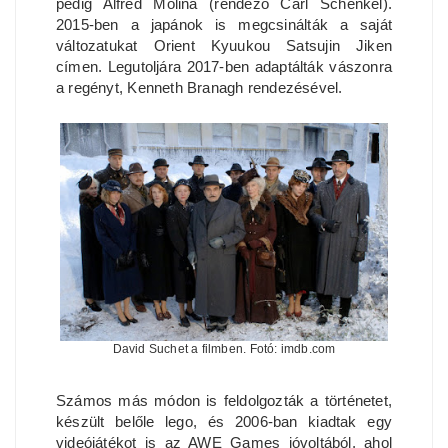
pedig Alfred Molina (rendező Carl Schenkel).
2015-ben a japánok is megcsinálták a saját
változatukat Orient Kyuukou Satsujin Jiken
címen. Legutoljára 2017-ben adaptálták vászonra
a regényt, Kenneth Branagh rendezésével.
David Suchet a filmben. Fotó: imdb.com
Számos más módon is feldolgozták a történetet,
készült belőle lego, és 2006-ban kiadtak egy
videójátékot is az AWE Games jóvoltából, ahol