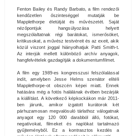
Fenton Bailey és Randy Barbato, a film rendezői
kendőzetlen őszinteséggel mutatják be
Mapplethorpe életútját és művészetét. Saját
nézőpontjuk hangsúlyozása helyett
megszólaltatnak régi barátokat, ismerősöket,
kritikusokat, a művész testvéreit és az exeit, akik
közül viszont joggal hiányolhatjuk Patti Smith-t.
Az interjúk mellett különböző archív anyagok,
hangfelvételek gazdagítják a dokumentumfilmet.
A film egy 1989-es kongresszusi felszólalással
indít, amelyben Jesse Helms szenátor elítéli
Mapplethorpe-ot obszcén képei miatt. Ennek
hatására még a fotós halálának évében bezárják
a kiállítást. A következő képkockákon már 2011-
ben járunk, amikor izgatott kurátorok két
párhuzamosan megvalósuló tárlathoz válogatnak
anyagot egy 120 000 darabból álló, fotókat,
negatívokat, filmeket és naplókat tartalmazó
gyűjteményből. Ez a kontrasztos kezdés a