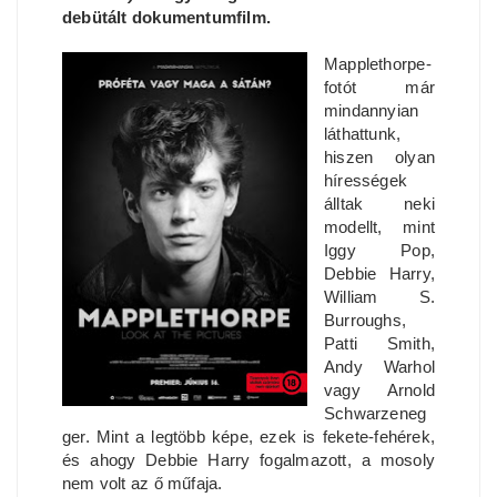
debütált dokumentumfilm.
Mapplethorpe-
fotót már
mindannyian
láthattunk,
hiszen olyan
hírességek
álltak neki
modellt, mint
Iggy Pop,
Debbie Harry,
William S.
Burroughs,
Patti Smith,
Andy Warhol
vagy Arnold
Schwarzeneg
ger. Mint a legtöbb képe, ezek is fekete-fehérek,
és ahogy Debbie Harry fogalmazott, a mosoly
nem volt az ő műfaja.