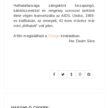
Halhatatlansága zálogaként kicsapongó,
kábítószerekkel és rengeteg szexszel tarkított
élete végén leamortizálta az AIDS. Utolsó, 1989-
es kiállításán, az ünnepelt, 42 éves művész már
mint „élőhalott” volt jelen.
A film megtalálható a
Cinego
kínálatában.
Írta: Daám Sára
HASONLÓ CIKKEK: