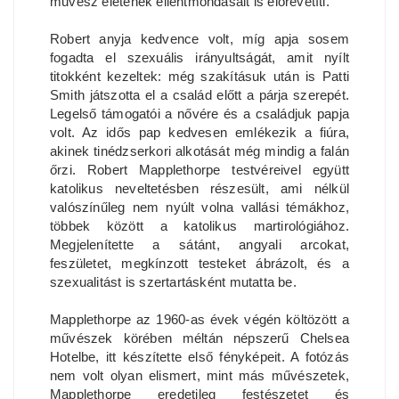
művész életének ellentmondásait is előrevetíti.
Robert anyja kedvence volt, míg apja sosem
fogadta el szexuális irányultságát, amit nyílt
titokként kezeltek: még szakításuk után is Patti
Smith játszotta el a család előtt a párja szerepét.
Legelső támogatói a nővére és a családjuk papja
volt. Az idős pap kedvesen emlékezik a fiúra,
akinek tinédzserkori alkotását még mindig a falán
őrzi. Robert Mapplethorpe testvéreivel együtt
katolikus neveltetésben részesült, ami nélkül
valószínűleg nem nyúlt volna vallási témákhoz,
többek között a katolikus martirológiához.
Megjelenítette a sátánt, angyali arcokat,
feszületet, megkínzott testeket ábrázolt, és a
szexualitást is szertartásként mutatta be.
Mapplethorpe az 1960-as évek végén költözött a
művészek körében méltán népszerű Chelsea
Hotelbe, itt készítette első fényképeit. A fotózás
nem volt olyan elismert, mint más művészetek,
Mapplethorpe eredetileg festészetet és