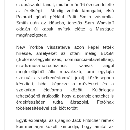
szobrászatot tanult, miután már 16 évesen letette
az érettségit. Mindig voltak támogatói, első
Polaroid gépét például Patti Smith vásárolta.
Smith után az idősebb, tehetős Sam Wagstaff
oldalán új kapuk nyíltak előtte a Mustique
magánszigeten.
New Yorkba visszatérve azon képei tették
híressé, amelyeket az ottani meleg BDSM
(„kötözés-fegyelmezés, dominancia-alávetettség,
szadizmus-mazochizmus” szavak angol
megfelelőjéből álló mozaikszó, ami egyfajta
szexuális viselkedésformát jelöl) közösségben
készített, hidat képezve a művészet és a
szokatlan életforma között. Különleges
tehetségéről árulkodik, hogy a pornójeleneteket is
érdekfeszítően tudta ábrázolni. Fotóinak
tökéletesítésével sok időt töltött.
Egyik exbarátja, az újságíró Jack Fritscher remek
kommentárjai között kimondja, hogy amitől az