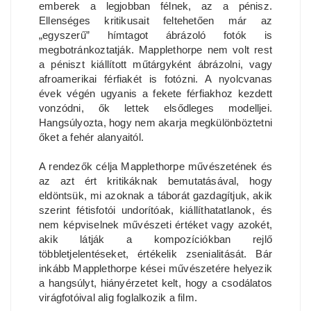
emberek a legjobban félnek, az a pénisz.
Ellenséges kritikusait feltehetően már az
„egyszerű” hímtagot ábrázoló fotók is
megbotránkoztatják. Mapplethorpe nem volt rest
a péniszt kiállított műtárgyként ábrázolni, vagy
afroamerikai férfiakét is fotózni. A nyolcvanas
évek végén ugyanis a fekete férfiakhoz kezdett
vonzódni, ők lettek elsődleges modelljei.
Hangsúlyozta, hogy nem akarja megkülönböztetni
őket a fehér alanyaitól.
A rendezők célja Mapplethorpe művészetének és
az azt ért kritikáknak bemutatásával, hogy
eldöntsük, mi azoknak a táborát gazdagítjuk, akik
szerint fétisfotói undorítóak, kiállíthatatlanok, és
nem képviselnek művészeti értéket vagy azokét,
akik látják a kompozíciókban rejlő
többletjelentéseket, értékelik zsenialitását. Bár
inkább Mapplethorpe kései művészetére helyezik
a hangsúlyt, hiányérzetet kelt, hogy a csodálatos
virágfotóival alig foglalkozik a film.