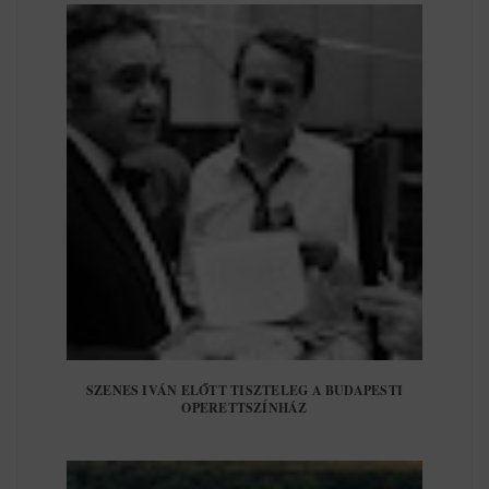
SZENES IVÁN ELŐTT TISZTELEG A BUDAPESTI
OPERETTSZÍNHÁZ