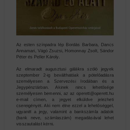
Az esten színpadra lép Bordás Barbara, Dancs
Annamari, Vágó Zsuzsi, Homonnay Zsolt, Sándor
Péter és Peller Károly.
Az elmaradt augusztusi gálákra szóló jegyek
szeptember 2-ig beválthatóak a pótelőadásra
személyesen a Szervezési Irodában és a
Jegypénztárban. Akinek nincs lehetősége
személyesen bemenni, az az operett@operett.hu
e-mail címen, a jegyet elküldve jelezheti
csereigényét. Aki nem élne ezzel a lehetőséggel,
ugyanitt a jegy, valamint a bankszámla adatok
(bank neve, számlaszám) megadásával lehet
visszautalást kérni.