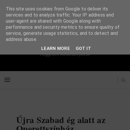
This site uses cookies from Google to deliver its
services and to analyze traffic. Your IP address and
user-agent are shared with Google along with
performance and security metrics to ensure quality of
service, generate usage statistics, and to detect and
Súgópéldány
address abuse.
LEARN MORE
GOT IT
Független kulturális portál
Újra Szabad ég alatt az
Operettszínház