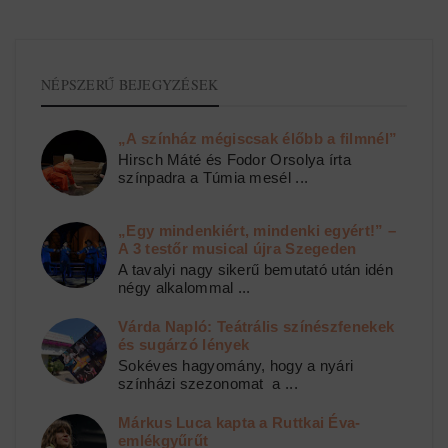
NÉPSZERŰ BEJEGYZÉSEK
„A színház mégiscsak élőbb a filmnél”
Hirsch Máté és Fodor Orsolya írta
színpadra a Túmia mesél ...
„Egy mindenkiért, mindenki egyért!” –
A 3 testőr musical újra Szegeden
A tavalyi nagy sikerű bemutató után idén
négy alkalommal ...
Várda Napló: Teátrális színészfenekek
és sugárzó lények
Sokéves hagyomány, hogy a nyári
színházi szezonomat a ...
Márkus Luca kapta a Ruttkai Éva-
emlékgyűrűt