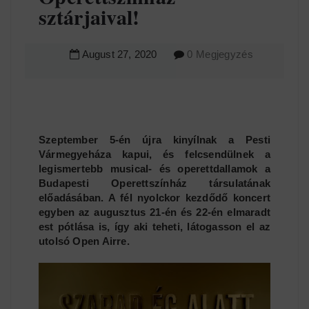
sztárjaival!
August
27
,
2020
0 Megjegyzés
Szeptember 5-én újra kinyílnak a Pesti
Vármegyeháza kapui, és felcsendülnek a
legismertebb musical- és operettdallamok a
Budapesti Operettszínház társulatának
előadásában. A fél nyolckor kezdődő koncert
egyben az augusztus 21-én és 22-én elmaradt
est pótlása is, így aki teheti, látogasson el az
utolsó Open Airre.