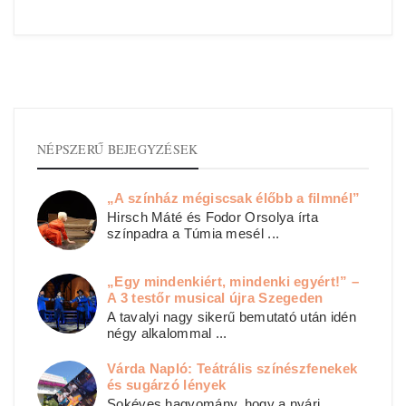
NÉPSZERŰ BEJEGYZÉSEK
„A színház mégiscsak élőbb a filmnél”
Hirsch Máté és Fodor Orsolya írta
színpadra a Túmia mesél ...
„Egy mindenkiért, mindenki egyért!” –
A 3 testőr musical újra Szegeden
A tavalyi nagy sikerű bemutató után idén
négy alkalommal ...
Várda Napló: Teátrális színészfenekek
és sugárzó lények
Sokéves hagyomány, hogy a nyári