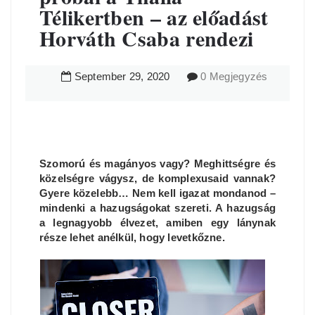
Télikertben – az előadást
Horváth Csaba rendezi
September
29
,
2020
0 Megjegyzés
Szomorú és magányos vagy? Meghittségre és
közelségre vágysz, de komplexusaid vannak?
Gyere közelebb… Nem kell igazat mondanod –
mindenki a hazugságokat szereti. A hazugság
a legnagyobb élvezet, amiben egy lánynak
része lehet anélkül, hogy levetkőzne.