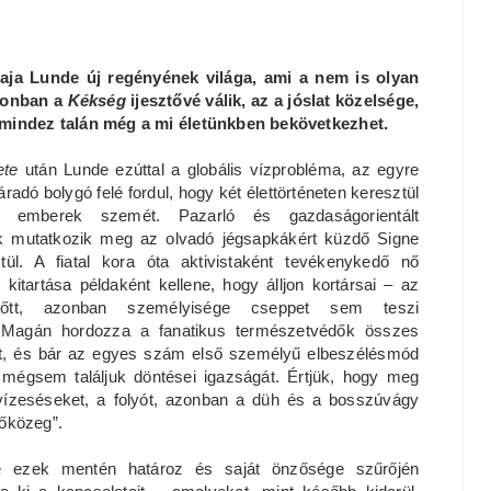
aja Lunde új regényének világa, ami a nem is olyan
azonban a
Kékség
ijesztővé válik, az a jóslat közelsége,
y mindez talán még a mi életünkben bekövetkezhet.
ete
után Lunde ezúttal a globális vízprobléma, az egyre
adó bolygó felé fordul, hogy két élettörténeten keresztül
z emberek szemét. Pazarló és gazdaságorientált
nk mutatkozik meg az olvadó jégsapkákért küzdő Signe
ül. A fiatal kora óta aktivistaként tevékenykedő nő
itartása példaként kellene, hogy álljon kortársai – az
őtt, azonban személyisége cseppet sem teszi
 Magán hordozza a fanatikus természetvédők összes
yét, és bár az egyes szám első személyű elbeszélésmód
 mégsem találjuk döntései igazságát. Értjük, hogy meg
 vízeséseket, a folyót, azonban a düh és a bosszúvágy
tőközeg”.
e ezek mentén határoz és saját önzősége szűrőjén