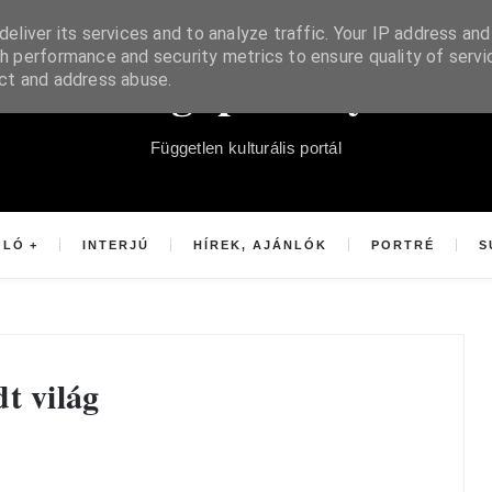
eliver its services and to analyze traffic. Your IP address and
h performance and security metrics to ensure quality of servi
Súgópéldány
ect and address abuse.
Független kulturális portál
OLÓ
INTERJÚ
HÍREK, AJÁNLÓK
PORTRÉ
S
 világ