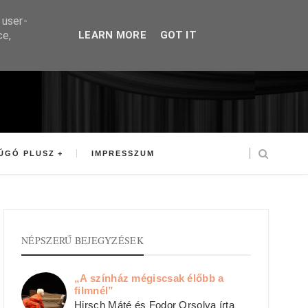
 user-
ce,
LEARN MORE
GOT IT
ÚGÓ PLUSZ
IMPRESSZUM
NÉPSZERŰ BEJEGYZÉSEK
„A színház mégiscsak élőbb a
filmnél”
Hirsch Máté és Fodor Orsolya írta