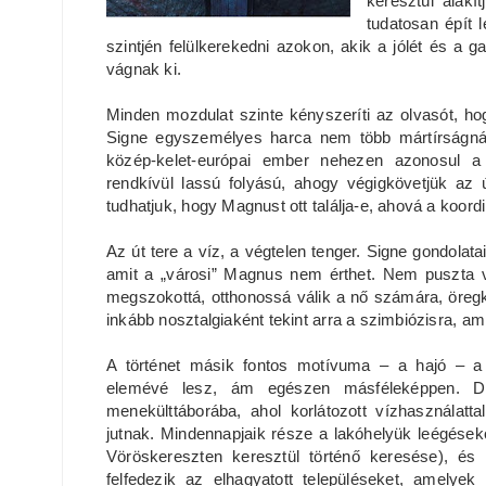
keresztül alakí
tudatosan épít 
szintjén felülkerekedni azokon, akik a jólét és a g
vágnak ki.
Minden mozdulat szinte kényszeríti az olvasót, ho
Signe egyszemélyes harca nem több mártírságnál
közép-kelet-európai ember nehezen azonosul a 
rendkívül lassú folyású, ahogy végigkövetjük az
tudhatjuk, hogy Magnust ott találja-e, ahová a koor
Az út tere a víz, a végtelen tenger. Signe gondolat
amit a „városi” Magnus nem érthet. Nem puszta v
megszokottá, otthonossá válik a nő számára, öregko
inkább nosztalgiaként tekint arra a szimbiózisra, am
A történet másik fontos motívuma – a hajó – a
elemévé lesz, ám egészen másféleképpen. Dav
menekülttáborába, ahol korlátozott vízhasználatta
jutnak. Mindennapjaik része a lakóhelyük leégéseko
Vöröskereszten keresztül történő keresése), é
felfedezik az elhagyatott településeket, amely