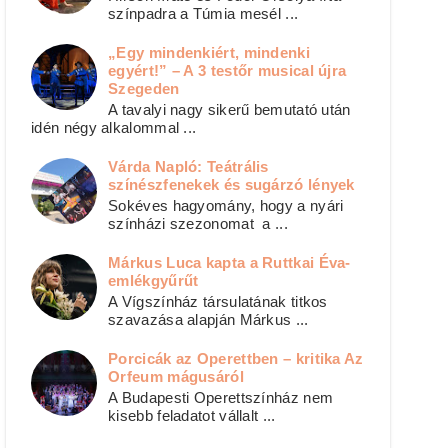
színpadra a Túmia mesél ...
„Egy mindenkiért, mindenki
egyért!” – A 3 testőr musical újra
Szegeden
A tavalyi nagy sikerű bemutató után
idén négy alkalommal ...
Várda Napló: Teátrális
színészfenekek és sugárzó lények
Sokéves hagyomány, hogy a nyári
színházi szezonomat a ...
Márkus Luca kapta a Ruttkai Éva-
emlékgyűrűt
A Vígszínház társulatának titkos
szavazása alapján Márkus ...
Porcicák az Operettben – kritika Az
Orfeum mágusáról
A Budapesti Operettszínház nem
kisebb feladatot vállalt ...