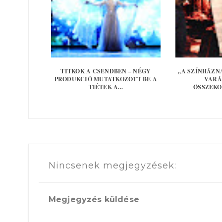
TITKOK A CSENDBEN – NÉGY
„A SZÍNHÁZN
PRODUKCIÓ MUTATKOZOTT BE A
VARÁ
TIÉTEK A...
ÖSSZEKOV
Nincsenek megjegyzések:
Megjegyzés küldése