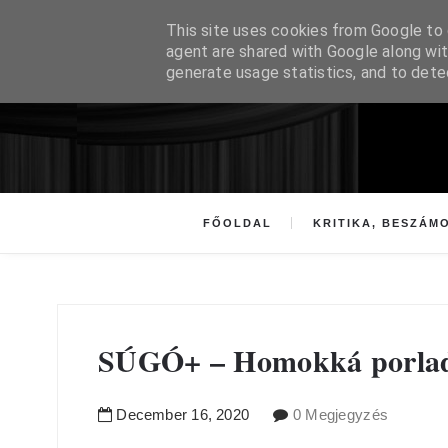
This site uses cookies from Google to d
agent are shared with Google along wit
generate usage statistics, and to det
FŐOLDAL
KRITIKA, BESZÁM
SÚGÓ+ – Homokká porladt
December
16
,
2020
0 Megjegyzés