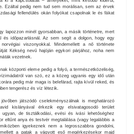
tja ki a kapcsolatait – amelyeket, mint később kiderül,
le. Ezáltal pedig nem tud sem morálisan, sem az érvek
azdasági fellendülés okán folyókat csapolnak le és fákat
gy lapozzon minél gyorsabban, a másik történetre, mert
 és időpazarlásnál. Az sem segít a dolgon, hogy egy
norvégiai viszonyokkal. Mindemellett a nő története
 útját Kékség nevű hajóján egykori párjához, noha nem
dináták vezetnek.
ainak központi eleme pedig a folyó, a természetközeliség,
ízimádatról van szó, ez a közeg ugyanis egy idő után
rára pedig már maga is belefárad, rajta kívül reked, és
iben tengerész és víz létezik.
 jövőben játszódó cselekményszálnak is meghatározó
id kislányával érkezik egy elsivatagosodó terület
l ugyan, de tisztálkodási, evési és ivási lehetőséghez
r eltűnt anya és testvér megtalálása (vagy legalábbis a
s miközben igyekeznek nem a legrosszabbra gondolni,
ek mellett a patak a vágyott eső megérkezésekor majd