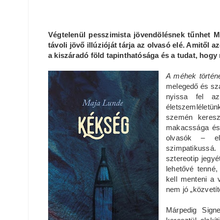
Végtelenül pesszimista jövendölésnek tűnhet M
távoli jövő illúzióját tárja az olvasó elé. Amitől 
a kiszáradó föld tapinthatósága és a tudat, hog
A méhek történ
melegedő és szár
nyissa fel a
életszemléletü
szemén kereszt
makacssága és k
olvasók – el
szimpatikussá.
sztereotip jeg
lehetővé tenné,
kell menteni a
nem jó „közvetí
Márpedig Sign