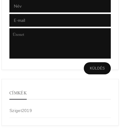
CÍMKÉK
Sziget2019