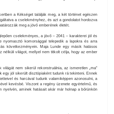
ertben a Kékséget találják meg, a két történet egészen
gáltatva a cselekményhez, és azt a gondolatot hordozva
n határozzák meg a jövő emberének életét.
glepően cselekményes, a jövő – 2041 – karakterei jól és
éte nyomasztó komorsággal telepedik a lapokra és arra
arlás következményein. Maja Lunde egy másik hatásos
z nélküli világot, mellyel nem titkolt célja, hogy az ember
 világát nem sikerül rekonstruálnia, az ismeretlen „ma”
k egy jól sikerült disztópiaként tudunk rá tekinteni. Ennek
tetteivel és harcával tudunk valamiképpen azonosulni, a
tével kevésbé. Viszont a regény üzenete egyértelmű, és
m nyelvén, aminek hatásait akár már holnap a bőrünkön