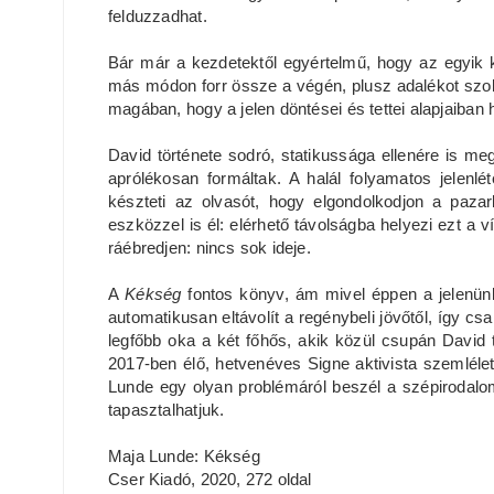
felduzzadhat.
Bár már a kezdetektől egyértelmű, hogy az egyik k
más módon forr össze a végén, plusz adalékot szol
magában, hogy a jelen döntései és tettei alapjaiba
David története sodró, statikussága ellenére is me
aprólékosan formáltak. A halál folyamatos jelenl
készteti az olvasót, hogy elgondolkodjon a paz
eszközzel is él: elérhető távolságba helyezi ezt a ví
ráébredjen: nincs sok ideje.
A
Kékség
fontos könyv, ám mivel éppen a jelenünk
automatikusan eltávolít a regénybeli jövőtől, így csa
legfőbb oka a két főhős, akik közül csupán David 
2017-ben élő, hetvenéves Signe aktivista szemléle
Lunde egy olyan problémáról beszél a szépirodalo
tapasztalhatjuk.
Maja Lunde: Kékség
Cser Kiadó, 2020, 272 oldal