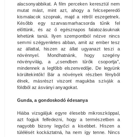
alacsonyabbikat. A film perceken keresztül nem
mutat mást, mint azt, ahogy a felcseperedő
kismalacok szopnak, majd a rétről eszegetnek.
Később egy szarvasmarhacsorda tűnik fel
előttünk, és az ő egésznapos falatozásuknak
lehetünk tanúi. Ilyen szempontból nézve nincs
semmi szégyenletes abban, amit az ember tesz
az állattal, hiszen az állat ugyanazt teszi a
növénnyel. Mondhatnánk, hogy szegény
növényvilág, a „csendben tűrők csoportja”,
mindennek a legfőbb elszenvedője. De legyünk
körültekintők! Bár a növények részben fényből
élnek, másrészt viszont magukba szívják a
földből az ásványi anyagokat.
Gunda, a gondoskodó édesanya
Hiába vizsgáljuk egyre élesebb mikroszkóppal,
azt fogjuk felfedezni, hogy a természetben a
nagyobb bizony legyőzi a kisebbet. Hiszen a
túlélését kockáztatná, ha nem így tenne. Nincs