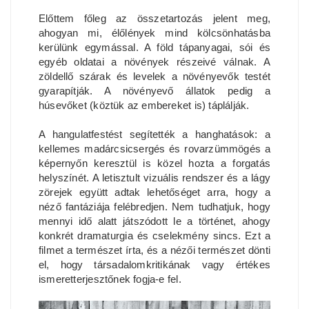
Előttem főleg az összetartozás jelent meg,
ahogyan mi, élőlények mind kölcsönhatásba
kerülünk egymással. A föld tápanyagai, sói és
egyéb oldatai a növények részeivé válnak. A
zöldellő szárak és levelek a növényevők testét
gyarapítják. A növényevő állatok pedig a
húsevőket (köztük az embereket is) táplálják.
A hangulatfestést segítették a hanghatások: a
kellemes madárcsicsergés és rovarzümmögés a
képernyőn keresztül is közel hozta a forgatás
helyszínét. A letisztult vizuális rendszer és a lágy
zörejek együtt adtak lehetőséget arra, hogy a
néző fantáziája felébredjen. Nem tudhatjuk, hogy
mennyi idő alatt játszódott le a történet, ahogy
konkrét dramaturgia és cselekmény sincs. Ezt a
filmet a természet írta, és a nézői természet dönti
el, hogy társadalomkritikának vagy értékes
ismeretterjesztőnek fogja-e fel.