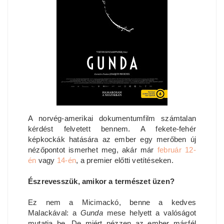
A norvég-amerikai dokum
entumfilm számtalan
kérdést felvetett bennem. A fekete-fehér
képkockák hatására az ember egy merőben új
nézőpontot ismerhet meg, akár már
február 12-
én
vagy
14-én
, a premier előtti ve
títéseken.
Észrevesszük, amikor a természet üzen?
Ez nem a Micimackó, benne a kedves
Malackával: a
Gunda
mese helyett a valóságot
mutatja be. De miért nézzen az ember másfél