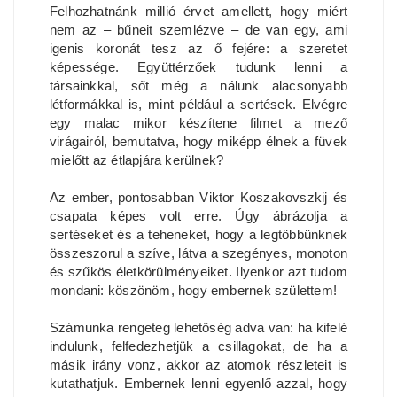
Felhozhatnánk millió érvet amellett, hogy miért
nem az – bűneit szemlézve – de van egy, ami
igenis koronát tesz az ő fejére: a szeretet
képessége. Együttérzőek tudunk lenni a
társainkkal, sőt még a nálunk alacsonyabb
létformákkal is, mint például a sertések. Elvégre
egy malac mikor készítene filmet a mező
virágairól, bemutatva, hogy miképp élnek a füvek
mielőtt az étlapjára kerülnek?
Az ember, pontosabban Viktor Koszakovszkij és
csapata képes volt erre. Úgy ábrázolja a
sertéseket és a teheneket, hogy a legtöbbünknek
összeszorul a szíve, látva a szegényes, monoton
és szűkös életkörülményeiket. Ilyenkor azt tudom
mondani: köszönöm, hogy embernek születtem!
Számunka rengeteg lehetőség adva van: ha kifelé
indulunk, felfedezhetjük a csillagokat, de ha a
másik irány vonz, akkor az atomok részleteit is
kutathatjuk. Embernek lenni egyenlő azzal, hogy