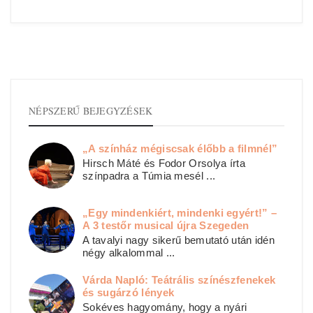
NÉPSZERŰ BEJEGYZÉSEK
„A színház mégiscsak élőbb a filmnél”
Hirsch Máté és Fodor Orsolya írta
színpadra a Túmia mesél ...
„Egy mindenkiért, mindenki egyért!” –
A 3 testőr musical újra Szegeden
A tavalyi nagy sikerű bemutató után idén
négy alkalommal ...
Várda Napló: Teátrális színészfenekek
és sugárzó lények
Sokéves hagyomány, hogy a nyári