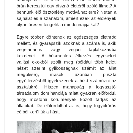
órán keresztül egy disznó életéről szóló filmet? A
bennünk élő ösztönlény motiválhat erre? Netán a
sajnálat és a szánalom, amiért ezek az élőlények
olyan üresen tengetik a mindennapjaikat?
Egyre többen döntenek az egészséges életmód
mellett, és gyarapszik azoknak a száma is, akik
vegetáriánus vagy vegán táplálkozásba
kezdenek. A húsmentes étkezés egyeseket
vallási okokból szólít meg (például több keleti
nézet szerint gyilkosságnak számít az állat
megölése), mások azonban puszta
együttérzésből igyekszenek a húst száműzni az
asztalukról. Hiszen manapság a fogyasztói
társadalom dominanciája miatt gyakran előfordul,
hogy mostoha körülmények között tartják az
állatokat. De előfordulhat az is, hogy fogyókúrás
célból kerüljük a húst.