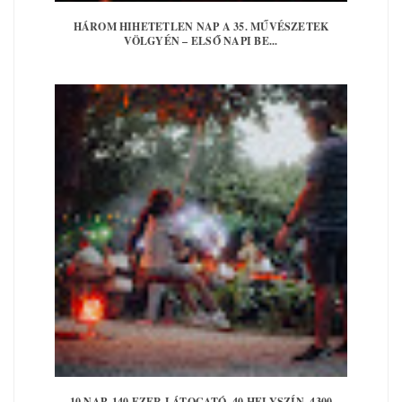
HÁROM HIHETETLEN NAP A 35. MŰVÉSZETEK
VÖLGYÉN – ELSŐ NAPI BE...
10 NAP, 140 EZER LÁTOGATÓ, 40 HELYSZÍN, 4300