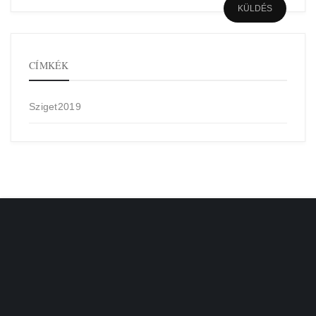
CÍMKÉK
Sziget2019