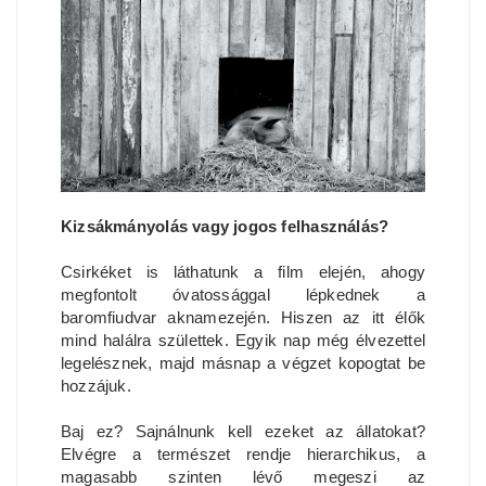
Kizsákmányolás vagy jogos felhasználás?
Csirkéket is láthatunk a film elején, ahogy
megfontolt óvatossággal lépkednek a
baromfiudvar aknamezején. Hiszen az itt élők
mind halálra születtek. Egyik nap még élvezettel
legelésznek, majd másnap a végzet kopogtat be
hozzájuk.
Baj ez? Sajnálnunk kell ezeket az állatokat?
Elvégre a természet rendje hierarchikus, a
magasabb szinten lévő megeszi az