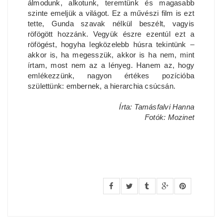
álmodunk, alkotunk, teremtünk és magasabb
szinte emeljük a világot. Ez a művészi film is ezt
tette, Gunda szavak nélkül beszélt, vagyis
röfögött hozzánk. Vegyük észre ezentúl ezt a
röfögést, hogyha legközelebb húsra tekintünk –
akkor is, ha megesszük, akkor is ha nem, mint
írtam, most nem az a lényeg. Hanem az, hogy
emlékezzünk, nagyon értékes pozícióba
születtünk: embernek, a hierarchia csúcsán.
Írta: Tamásfalvi Hanna
Fotók: Mozinet