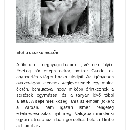
Élet a szürke mezőn
A filmben – megnyugodhatunk –, vér nem folyik.
Esetleg pár csepp akkor, amikor Gunda, az
anyasertés világra hozza utódjait. Az igényesen
összevágott jelenetek végigvezetnek egy malac
életén, bemutatva, hogy miképp érintkeznek a
sertések egymással és a tanyán lévő többi
állattal. A sejtelmes közeg, amit az ember (főként
a városi), nem igazán ismer, rengeteg
értelmezési síkot nyit meg. Valójában mindenki
egyéni stílusához illően gondolhat bele a filmbe
azt, amit akar.