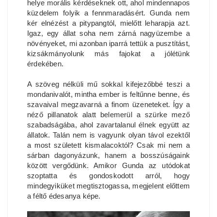
helye morális kérdéseknek ott, ahol mindennapos
küzdelem folyik a fennmaradásért. Gunda nem
kér elnézést a pitypangtól, mielőtt leharapja azt.
Igaz, egy állat soha nem zárná nagyüzembe a
növényeket, mi azonban iparrá tettük a pusztítást,
kizsákmányolunk más fajokat a jólétünk
érdekében.
A szöveg nélküli mű sokkal kifejezőbbé teszi a
mondanivalót, mintha ember is feltűnne benne, és
szavaival megzavarná a finom üzeneteket. Így a
néző pillanatok alatt belemerül a szürke mező
szabadságába, ahol zavartalanul élnek együtt az
állatok. Talán nem is vagyunk olyan távol ezektől
a most született kismalacoktól? Csak mi nem a
sárban dagonyázunk, hanem a bosszúságaink
között vergődünk. Amikor Gunda az utódokat
szoptatta és gondoskodott arról, hogy
mindegyiküket megtisztogassa, megjelent előttem
a féltő édesanya képe.