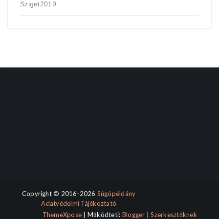
Sziget2019
Copyright © 2016-2026
Súgópéldány
Adatvédelmi Tájékoztató
ThemeXpose
| Működteti:
Blogger
|
Szerkesztőknek