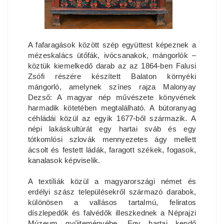
A fafaragások között szép együttest képeznek a
mézeskalács ütőfák, ivócsanakok, mángorlók –
köztük kiemelkedő darab az az 1864-ben Falusi
Zsófi részére készített Balaton környéki
mángorló, amelynek színes rajza Malonyay
Dezső: A magyar nép művészete könyvének
harmadik kötetében megtalálható. A bútoranyag
céhládái közül az egyik 1677-ből származik. A
népi lakáskultúrát egy hartai sváb és egy
tótkomlósi szlovák mennyezetes ágy mellett
ácsolt és festett ládák, faragott székek, fogasok,
kanalasok képviselik.
A textíliák közül a magyarországi német és
erdélyi szász településekről származó darabok,
különösen a vallásos tartalmú, feliratos
díszlepedők és falvédők illeszkednek a Néprajzi
Múzeum gyűjteményébe. Egy hartai kendő