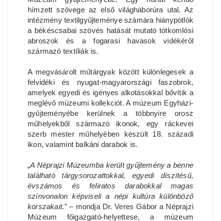
hímzett szövege az első világháborúra utal. Az
intézmény textilgyűjteménye számára hiánypótlók
a békéscsabai szövés hatását mutató tótkomlósi
abroszok és a fogarasi havasok vidékéről
származó textíliák is.
A megvásárolt műtárgyak között különlegesek a
felvidéki és nyugat-magyarországi faszobrok,
amelyek egyedi és igényes alkotásokkal bővítik a
meglévő múzeumi kollekciót. A múzeum Egyházi-
gyűjteményébe kerülnek a többnyire orosz
műhelyekből származó ikonok, egy ráckevei
szerb mester műhelyében készült 18. századi
ikon, valamint balkáni darabok is.
„A Néprajzi Múzeumba került gyűjtemény a benne
található tárgysorozattokkal, egyedi díszítésű,
évszámos és feliratos darabokkal magas
színvonalon képviseli a népi kultúra különböző
korszakait.”
– mondja Dr. Veres Gábor a Néprajzi
Múzeum főigazgató-helyettese, a múzeum