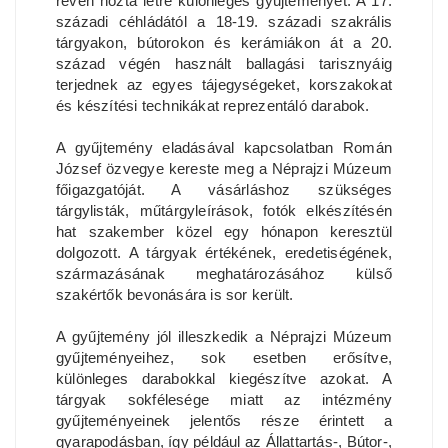
révén hozta létre különleges gyűjteményét. A 17.
századi céhládától a 18-19. századi szakrális
tárgyakon, bútorokon és kerámiákon át a 20.
század végén használt ballagási tarisznyáig
terjednek az egyes tájegységeket, korszakokat
és készítési technikákat reprezentáló darabok.
A gyűjtemény eladásával kapcsolatban Román
József özvegye kereste meg a Néprajzi Múzeum
főigazgatóját. A vásárláshoz szükséges
tárgylisták, műtárgyleírások, fotók elkészítésén
hat szakember közel egy hónapon keresztül
dolgozott. A tárgyak értékének, eredetiségének,
származásának meghatározásához külső
szakértők bevonására is sor került.
A gyűjtemény jól illeszkedik a Néprajzi Múzeum
gyűjteményeihez, sok esetben erősítve,
különleges darabokkal kiegészítve azokat. A
tárgyak sokfélesége miatt az intézmény
gyűjteményeinek jelentős része érintett a
gyarapodásban, így például az Állattartás-, Bútor-,