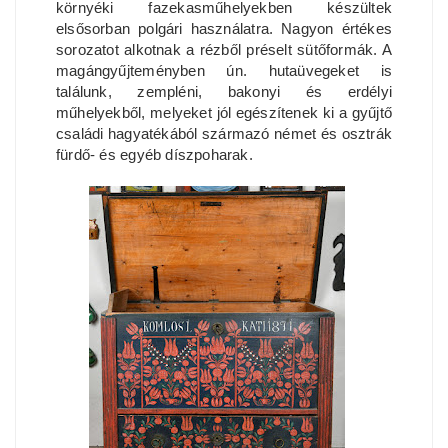
környéki fazekasműhelyekben készültek
elsősorban polgári használatra. Nagyon értékes
sorozatot alkotnak a rézből préselt sütőformák. A
magángyűjteményben ún. hutaüvegeket is
találunk, zempléni, bakonyi és erdélyi
műhelyekből, melyeket jól egészítenek ki a gyűjtő
családi hagyatékából származó német és osztrák
fürdő- és egyéb díszpoharak.