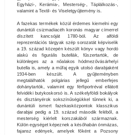
Egyházi-, Kerámia-, Mesterség-, Táplálkozás-,
valamint a Textil- és Viseletgyűjtemény is.
A fazekas termékek közül érdemes kiemelni egy
dunántúli csizmadiacéh koronás magyar címerrel
díszített kancsóját 1780-ból. Az alföldi
reprezentációs tárgyak szép sorozatát képviselik
a 19. század közepén készült könyv vagy hordó
alakú és figurális butellák, fűszertartók, de
különleges az a nőalakos hódmezővásárhelyi
butella is, amely a műfaj egyik utolsó darabjaként
1934-ben készült. A gyűjteményben
megtalálhatók polgárias jellegű emberfejes
dohánytartók, valamint egy férfiportréval ellátott
felvidéki butykoskorsó is. A székelyföldi bokályok
és dísztányérok sokszínűségükkel tűnnek ki, a
dunántúli ismert fazekasközpontok klasszikus
darabjai pedig a 19. század második feléből, a
mesterség kiérlelt korszakából származnak.
Külön egységet képeznek a későhabán ónmázas,
fajansz edények, amelyek főként a Pozsony