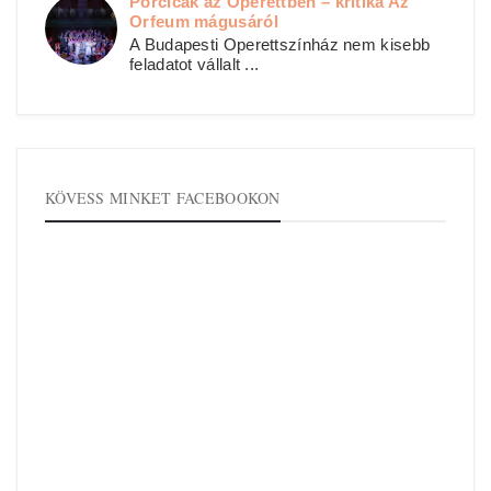
Porcicák az Operettben – kritika Az
Orfeum mágusáról
A Budapesti Operettszínház nem kisebb
feladatot vállalt ...
KÖVESS MINKET FACEBOOKON