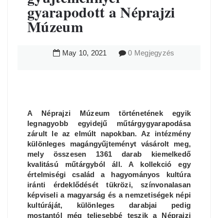
gyarapodott a Néprajzi
Múzeum
May
10
,
2021
0 Megjegyzés
A Néprajzi Múzeum történetének egyik
legnagyobb egyidejű műtárgygyarapodása
zárult le az elmúlt napokban. Az intézmény
különleges magángyűjteményt vásárolt meg,
mely összesen 1361 darab kiemelkedő
kvalitású műtárgyból áll. A kollekció egy
értelmiségi család a hagyományos kultúra
iránti érdeklődését tükrözi, színvonalasan
képviseli a magyarság és a nemzetiségek népi
kultúráját, különleges darabjai pedig
mostantól még teljesebbé teszik a Néprajzi