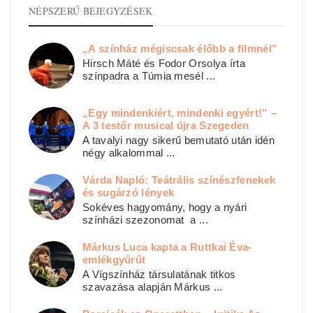
NÉPSZERŰ BEJEGYZÉSEK
„A színház mégiscsak élőbb a filmnél”
Hirsch Máté és Fodor Orsolya írta
színpadra a Túmia mesél ...
„Egy mindenkiért, mindenki egyért!” –
A 3 testőr musical újra Szegeden
A tavalyi nagy sikerű bemutató után idén
négy alkalommal ...
Várda Napló: Teátrális színészfenekek
és sugárzó lények
Sokéves hagyomány, hogy a nyári
színházi szezonomat a ...
Márkus Luca kapta a Ruttkai Éva-
emlékgyűrűt
A Vígszínház társulatának titkos
szavazása alapján Márkus ...