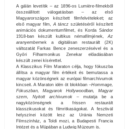
A gálán levetítik – az 1896-os Lumière-filmekből
összeállított válogatásban
az első
–
Magyarországon készített filmfelvételeket; az
első magyar film,
A táncz
születéséről készített
animációs dokumentumfilmet, és Korda Sándor
1918-ban készült kultikus némafilmjének,
Az
aranyember
nek a digitálisan restaurált (2K)
változatát Farkas Bence zeneszerzésével és a
Győri Filharmonikus Zenekar előadásában
készült zenei kísérettel.
A Klasszikus Film Maraton célja, hogy fókuszba
állítsa a magyar film értékeit és bemutassa a
magyar közönségnek az európai filmarchívumok
kincseit. A Maraton idén öt blokkban –
Hommage,
Fókuszban, Magyarok Hollywoodban, Magyar
szem, Nyitott archívumok
– mutatja be a
nagyközönségnek a frissen restaurált
klasszikusokat és filmritkaságokat. A fesztivál
helyszínei között lesz az Uránia Nemzeti
Filmszínház, a Toldi mozi, a Budapesti Francia
Intézet és a Müpában a Ludwig Múzeum is.