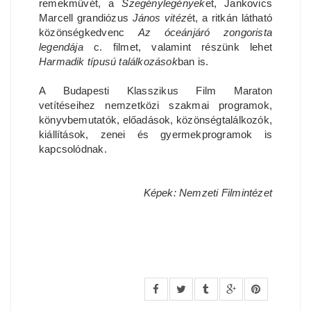
remekművét, a
Szegénylegények
et, Jankovics
Marcell grandiózus
János vitéz
ét, a ritkán látható
közönségkedvenc
Az óceánjáró zongorista
legendája
c. filmet, valamint részünk lehet
Harmadik típusú találkozások
ban is.
A Budapesti Klasszikus Film Maraton
vetítéseihez nemzetközi szakmai programok,
könyvbemutatók, előadások, közönségtalálkozók,
kiállítások, zenei és gyermekprogramok is
kapcsolódnak.
Képek: Nemzeti Filmintézet