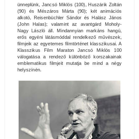
ünneplünk, Jancsó Miklós (100), Huszárik Zoltán
(90) és Mészáros Márta (90); két animációs
alkotó, Reisenbüchler Sándor és Halász János
(John Halas); valamint az avantgárd Moholy-
Nagy László áll. Mindannyian markáns hangú,
erős egyéni látásmóddal rendelkező művészek,
filmjeik az egyetemes filmtörténet klasszikusai. A
Klasszikus Film Maraton Jancsó Miklós 100
válogatása a rendező különböző korszakainak
emblematikus filmjeit mutatja be mind a négy
helyszínén.