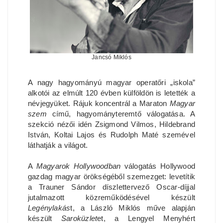
Jancsó Miklós
A nagy hagyományú magyar operatőri „iskola”
alkotói az elmúlt 120 évben külföldön is letették a
névjegyüket. Rájuk koncentrál a Maraton
Magyar
szem
című, hagyományteremtő válogatása. A
szekció nézői idén Zsigmond Vilmos, Hildebrand
István, Koltai Lajos és Rudolph Maté szemével
láthatják a világot.
A
Magyarok Hollywoodban
válogatás Hollywood
gazdag magyar örökségéből szemezget: levetítik
a Trauner Sándor díszlettervező Oscar-díjjal
jutalmazott közreműködésével készült
Legénylakás
t, a László Miklós műve alapján
készült
Saroküzlet
et, a Lengyel Menyhért