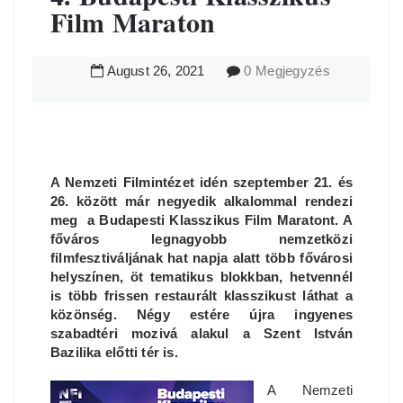
Film Maraton
August
26
,
2021
0 Megjegyzés
A Nemzeti Filmintézet idén szeptember 21. és
26. között már negyedik alkalommal rendezi
meg a Budapesti Klasszikus Film Maratont. A
főváros
legnagyobb nemzetközi
filmfesztiváljának
hat napja alatt több fővárosi
helyszínen, öt tematikus blokkban, hetvennél
is több frissen restaurált klasszikust láthat a
közönség.
Négy estére újra ingyenes
szabadtéri mozivá alakul a Szent István
Bazilika előtti tér is.
A Nemzeti