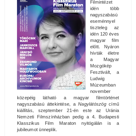
Filmintézet
idén több
nagyszabású
eseménnyel
tiszteleg az
idén 120 éves
magyar film
előtt. Nyáron
hívták életre
a Magyar
Mozgókép
Fesztivált, a
Ludwig
Múzeumban
november
közepéig látható a magyar filmtörténet
nagyszabású áttekintése, a
Nagylátószög
című
kiállítás, szeptember 21-én este az Uránia
Nemzeti Filmszínházban pedig a 4. Budapesti
Klasszikus Film Maraton nyitógálán is a
jubileumot ünneplik.