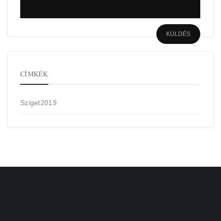
CÍMKÉK
Sziget2019