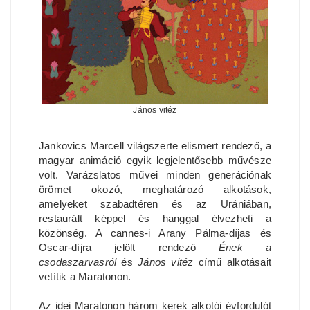
János vitéz
Jankovics Marcell világszerte elismert rendező, a
magyar animáció egyik legjelentősebb művésze
volt. Varázslatos művei minden generációnak
örömet okozó, meghatározó alkotások,
amelyeket szabadtéren és az Urániában,
restaurált képpel és hanggal élvezheti a
közönség. A cannes-i Arany Pálma-díjas és
Oscar-díjra jelölt rendező
Ének a
csodaszarvasról
és
János vitéz
című alkotásait
vetítik a Maratonon.
Az idei Maratonon három kerek alkotói évfordulót