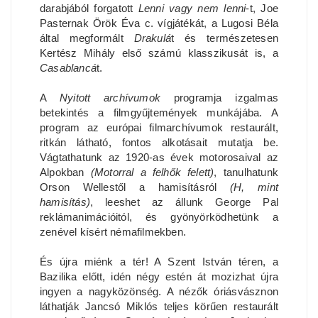
darabjából forgatott
Lenni vagy nem lenni
-t, Joe
Pasternak Örök Éva c. vígjátékát, a Lugosi Béla
által megformált
Drakulá
t és természetesen
Kertész Mihály első számú klasszikusát is, a
Casablancá
t.
A
Nyitott archívumok
programja izgalmas
betekintés a filmgyűjtemények munkájába. A
program az európai filmarchívumok restaurált,
ritkán látható, fontos alkotásait mutatja be.
Vágtathatunk az 1920-as évek motorosaival az
Alpokban
(Motorral a felhők felett)
, tanulhatunk
Orson Wellestől a hamisításról
(H, mint
hamisítás)
, leeshet az állunk George Pal
reklámanimációitól, és gyönyörködhetünk a
zenével kísért némafilmekben.
És újra miénk a tér! A Szent István téren, a
Bazilika előtt, idén négy estén át mozizhat újra
ingyen a nagyközönség. A nézők óriásvásznon
láthatják Jancsó Miklós teljes körűen restaurált