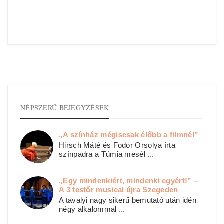
NÉPSZERŰ BEJEGYZÉSEK
„A színház mégiscsak élőbb a filmnél”
Hirsch Máté és Fodor Orsolya írta
színpadra a Túmia mesél ...
„Egy mindenkiért, mindenki egyért!” –
A 3 testőr musical újra Szegeden
A tavalyi nagy sikerű bemutató után idén
négy alkalommal ...