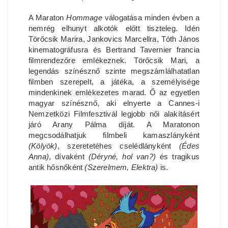
A Maraton
Hommage
válogatása minden évben a
nemrég elhunyt alkotók előtt tiszteleg. Idén
Törőcsik Marira, Jankovics Marcellra, Tóth János
kinematográfusra és Bertrand Tavernier francia
filmrendezőre emlékeznek. Törőcsik Mari, a
legendás színésznő szinte megszámlálhatatlan
filmben szerepelt, a játéka, a személyisége
mindenkinek emlékezetes marad. Ő az egyetlen
magyar színésznő, aki elnyerte a Cannes-i
Nemzetközi Filmfesztivál legjobb női alakításért
járó Arany Pálma díját. A Maratonon
megcsodálhatjuk filmbeli kamaszlányként
(Kölyök)
, szeretetéhes cselédlányként
(Édes
Anna)
, dívaként
(Déryné, hol van?)
és tragikus
antik hősnőként
(Szerelmem, Elektra)
is.