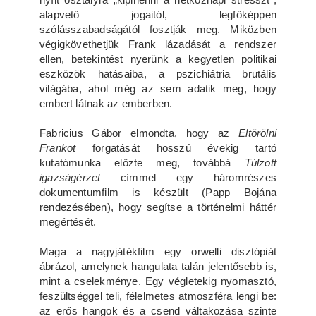
alapvető jogaitól, legfőképpen
szólásszabadságától fosztják meg. Miközben
végigkövethetjük Frank lázadását a rendszer
ellen, betekintést nyerünk a kegyetlen politikai
eszközök hatásaiba, a pszichiátria brutális
világába, ahol még az sem adatik meg, hogy
embert látnak az emberben.
Fabricius Gábor elmondta, hogy az
Eltörölni
Frankot
forgatását hosszú évekig tartó
kutatómunka előzte meg, továbbá
Túlzott
igazságérzet
címmel egy háromrészes
dokumentumfilm is készült (Papp Bojána
rendezésében), hogy segítse a történelmi háttér
megértését.
Maga a nagyjátékfilm egy orwelli disztópiát
ábrázol, amelynek hangulata talán jelentősebb is,
mint a cselekménye. Egy végletekig nyomasztó,
feszültséggel teli, félelmetes atmoszféra lengi be:
az erős hangok és a csend váltakozása szinte