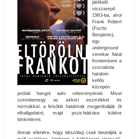
játékidő
visszarepít
1983-ba, ahol
Frank Róbert
(Fuchs
Benjámin),
egy
underground
zenekar fiatal
frontembere a
szocialista
hatalom
kellős
közepén
próbál hangot adni véleményének. Mivel
szembemegy az akkori eszmékkel és
normákkal, a felsőbb hatalmak megpróbálják őt
elhallgattatni, majd pszichiátriára küldve
tönkretenni.
Annak ellenére, hogy látszólag csak beutalják a
nyílt osztályra „kipihenni a hétköznapi stresszt”,