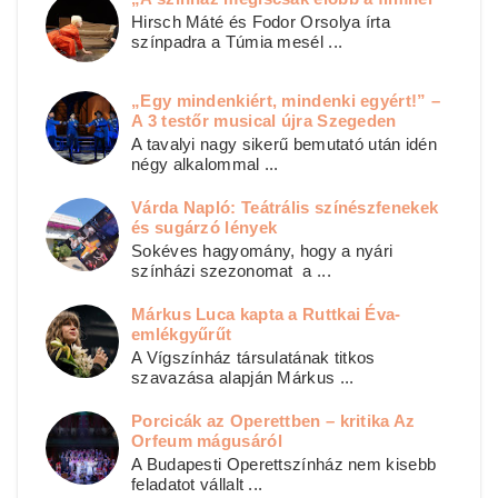
Hirsch Máté és Fodor Orsolya írta
színpadra a Túmia mesél ...
„Egy mindenkiért, mindenki egyért!” –
A 3 testőr musical újra Szegeden
A tavalyi nagy sikerű bemutató után idén
négy alkalommal ...
Várda Napló: Teátrális színészfenekek
és sugárzó lények
Sokéves hagyomány, hogy a nyári
színházi szezonomat a ...
Márkus Luca kapta a Ruttkai Éva-
emlékgyűrűt
A Vígszínház társulatának titkos
szavazása alapján Márkus ...
Porcicák az Operettben – kritika Az
Orfeum mágusáról
A Budapesti Operettszínház nem kisebb
feladatot vállalt ...