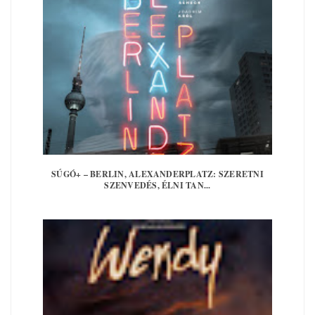
SÚGÓ+ – BERLIN, ALEXANDERPLATZ: SZERETNI
SZENVEDÉS, ÉLNI TAN...