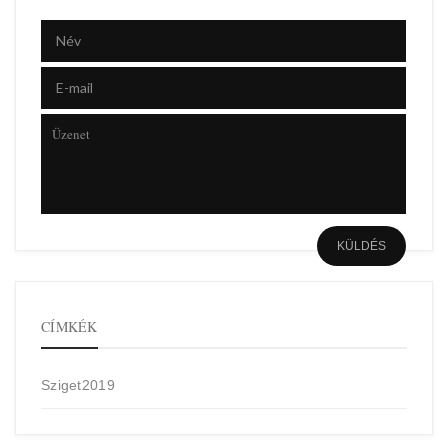
CÍMKÉK
Sziget2019