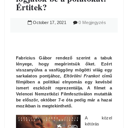
Értitek?
October
17
,
2021
0 Megjegyzés
Fabricius Gábor rendező szerint a tabuk
lényege, hogy megérintsük őket. Ezért
visszanyúlva a vasfüggöny mögötti világ egy
sarkalatos pontjához,
Eltörölni Frankot
című
filmjében a politikai elnyomás egy kevésbé
ismert eszközét reprezentálja. A filmet a
Velencei Nemzetközi Filmfesztiválon mutatták
be először, október 7-e óta pedig már a hazai
mozikban is megtekinthető.
A közel
kétórás