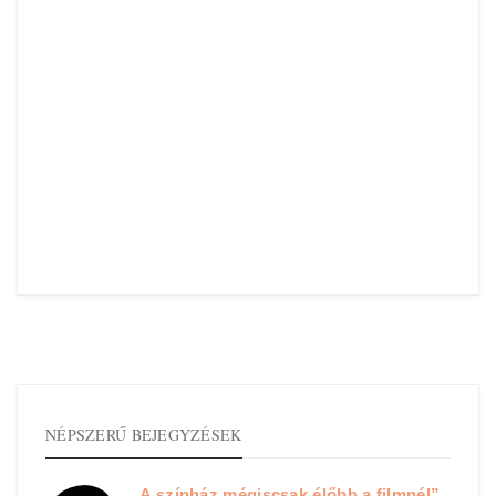
NÉPSZERŰ BEJEGYZÉSEK
„A színház mégiscsak élőbb a filmnél”