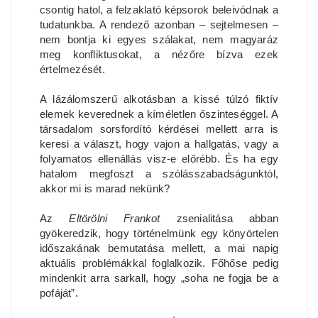
csontig hatol, a felzaklató képsorok beleivódnak a
tudatunkba. A rendező azonban – sejtelmesen –
nem bontja ki egyes szálakat, nem magyaráz
meg konfliktusokat, a nézőre bízva ezek
értelmezését.
A lázálomszerű alkotásban a kissé túlzó fiktív
elemek keverednek a kíméletlen őszinteséggel. A
társadalom sorsfordító kérdései mellett arra is
keresi a választ, hogy vajon a hallgatás, vagy a
folyamatos ellenállás visz-e előrébb. És ha egy
hatalom megfoszt a szólásszabadságunktól,
akkor mi is marad nekünk?
Az
Eltörölni Frankot
zsenialitása abban
gyökeredzik, hogy történelmünk egy könyörtelen
időszakának bemutatása mellett, a mai napig
aktuális problémákkal foglalkozik. Főhőse pedig
mindenkit arra sarkall, hogy „soha ne fogja be a
pofáját”.