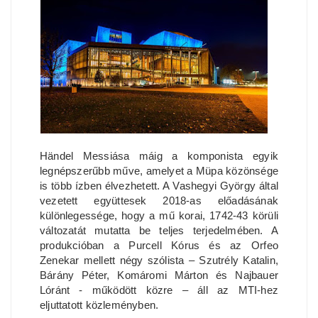
Händel Messiása máig a komponista egyik
legnépszerűbb műve, amelyet a Müpa közönsége
is több ízben élvezhetett. A Vashegyi György által
vezetett együttesek 2018-as előadásának
különlegessége, hogy a mű korai, 1742-43 körüli
változatát mutatta be teljes terjedelmében. A
produkcióban a Purcell Kórus és az Orfeo
Zenekar mellett négy szólista – Szutrély Katalin,
Bárány Péter, Komáromi Márton és Najbauer
Lóránt - működött közre – áll az MTI-hez
eljuttatott közleményben.