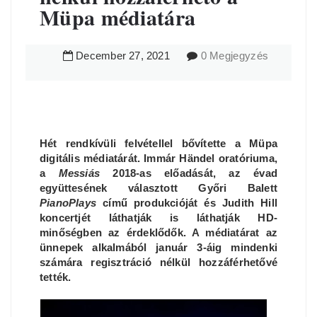
Müpa médiatára
December
27
,
2021
0 Megjegyzés
Hét rendkívüli felvétellel bővítette a Müpa
digitális médiatárát. Immár Händel oratóriuma,
a
Messiás
2018-as előadását, az évad
együttesének választott Győri Balett
PianoPlays
című produkcióját és Judith Hill
koncertjét láthatják is láthatják HD-
minőségben az érdeklődők. A médiatárat az
ünnepek alkalmából január 3-áig mindenki
számára regisztráció nélkül hozzáférhetővé
tették.