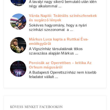
A tavalyi nagy sikerű bemutató után idén
négy alkalommal ...
Várda Napló: Teátrális színészfenekek
és sugárzó lények
Sokéves hagyomány, hogy a nyári
színházi szezonomat a ...
Márkus Luca kapta a Ruttkai Éva-
emlékgyűrűt
A Vígszínház társulatának titkos
szavazása alapján Márkus ...
Porcicák az Operettben – kritika Az
Orfeum mágusáról
A Budapesti Operettszínház nem kisebb
feladatot vállalt ...
KÖVESS MINKET FACEBOOKON