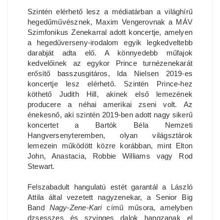
Szintén elérhető lesz a médiatárban a világhírű
hegedűművésznek, Maxim Vengerovnak a MÁV
Szimfonikus Zenekarral adott koncertje, amelyen
a hegedűverseny-irodalom egyik legkedveltebb
darabját adta elő. A könnyedebb műfajok
kedvelőinek az egykor Prince turnézenekarát
erősítő basszusgitáros, Ida Nielsen 2019-es
koncertje lesz elérhető. Szintén Prince-hez
köthető Judith Hill, akinek első lemezének
producere a néhai amerikai zseni volt. Az
énekesnő, aki szintén 2019-ben adott nagy sikerű
koncertet a Bartók Béla Nemzeti
Hangversenyteremben, olyan világsztárok
lemezein működött közre korábban, mint Elton
John, Anastacia, Robbie Williams vagy Rod
Stewart.
Felszabadult hangulatú estét garantál a László
Attila által vezetett nagyzenekar, a Senior Big
Band
Nagy-Zene-Kari
című műsora, amelyben
dzsesszes és szvinges dalok hangzanak el