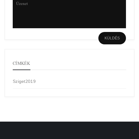
CÍMKÉK
Sziget2019