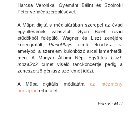
Harcsa Veronika, Gyémánt Bálint és Szolnoki
Péter vendégszereplésével.
A Müpa digitális médiatárában szerepel az évad
együttesének választott Győri Balett rövid
etűdökből felépülő, Wagner és Liszt zenéjére
koreografált,
PianoPlays
című előadása is,
amelyből a szerelem különböző arcai ismerhetők
meg. A Magyar Állami Népi Együttes
Liszt-
mozaikok
címet viselő tánckoncertje pedig a
zeneszerző-géniusz szellemét idézi.
A Müpa digitális médiatára
az intézmény
honlapján
érhető el.
Forrás: MTI