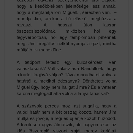
hogy a későbbiekben jelentősége lesz annak,
hogy a megtanítja lőni Miguelt. „Véredben van.” –
mondja Jim, amikor a fiú először meghúzza a
ravaszt. A hosszú úton lassan
összecsiszolódnak, miközben hol egy
fegyverboltban, hol egy templomban pihennek
meg. Jim megállás nélkül nyomja a gázt, mintha
múltjától is menekülne.
A tetőpont feltesz egy kulcskérdést: van
választásunk? Volt választása Randallnek, hogy
a kartell tagjává váljon? Távol maradhatott volna a
határtól a mexikói édesanya? Dönthetett volna
Miguel úgy, hogy nem hallgat Jimre? És a veterán
katona megfogadhatta volna a lánya tanácsát?
A száznyolc perces mozi azt sugallja, hogy a
valódi határ nem a két ország között, hanem Jim
múltja és jövője, a régi és új énje között húzódott.
A kerítésen úgyis átmászik, aki nagyon akar, az
idős főszereplő viszont saját merev korlátait