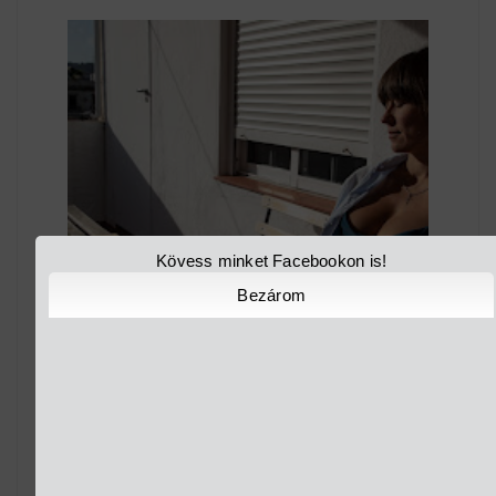
Kövess minket Facebookon is!
Bezárom
SÚGÓ+ – A GYERMEKVÁLLALÁS ÚJ DIMENZIÓJA:
CABIN PRESSURE – AN...