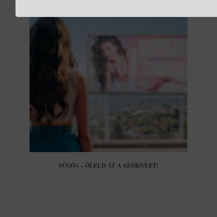
SÚGÓ+ – ÖLELD ÁT A SZÖRNYET!