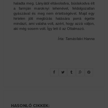
haladta meg. Lányától eltávolodva, búslakodva élt
a farmján maroknyi tehenével, feldolgozatlan
gyászával és meg nem értettségével. Majd egy
hirtelen jött megbízás hatására porrá égette
mindazt, ami valaha volt, azért, hogy azzá váljon,
aki még sosem volt. Így lett ő az Oltalmazó.
Írta: Tamásfalvi Hanna
HASONLÓ CIKKEK: