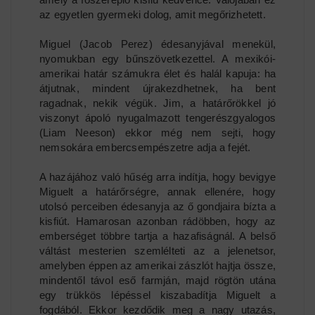
az egyetlen gyermeki dolog, amit megőrizhetett.
Miguel (Jacob Perez) édesanyjával menekül,
nyomukban egy bűnszövetkezettel. A mexikói-
amerikai határ számukra élet és halál kapuja: ha
átjutnak, mindent újrakezdhetnek, ha bent
ragadnak, nekik végük. Jim, a határőrökkel jó
viszonyt ápoló nyugalmazott tengerészgyalogos
(Liam Neeson) ekkor még nem sejti, hogy
nemsokára embercsempészetre adja a fejét.
A hazájához való hűség arra indítja, hogy bevigye
Miguelt a határőrségre, annak ellenére, hogy
utolsó perceiben édesanyja az ő gondjaira bízta a
kisfiút. Hamarosan azonban rádöbben, hogy az
emberséget többre tartja a hazafiságnál. A belső
váltást mesterien szemlélteti az a jelenetsor,
amelyben éppen az amerikai zászlót hajtja össze,
mindentől távol eső farmján, majd rögtön utána
egy trükkös lépéssel kiszabadítja Miguelt a
fogdából. Ekkor kezdődik meg a nagy utazás,