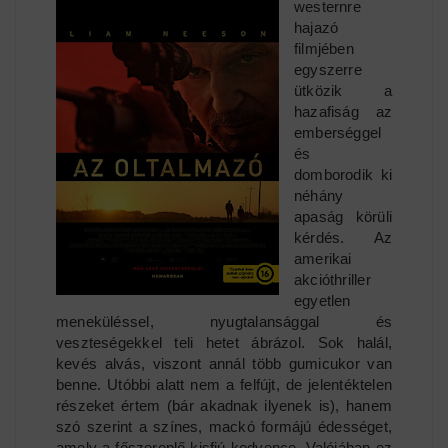
westernre
hajazó
filmjében
egyszerre
ütközik a
hazafiság az
emberséggel
és
domborodik ki
néhány
apaság körüli
kérdés. Az
amerikai
akcióthriller
egyetlen
meneküléssel, nyugtalansággal és
veszteségekkel teli hetet ábrázol. Sok halál,
kevés alvás, viszont annál több gumicukor van
benne. Utóbbi alatt nem a felfújt, de jelentéktelen
részeket értem (bár akadnak ilyenek is), hanem
szó szerint a színes, mackó formájú édességet,
amely a főszereplő kisfiú kedvence. Valójában ez