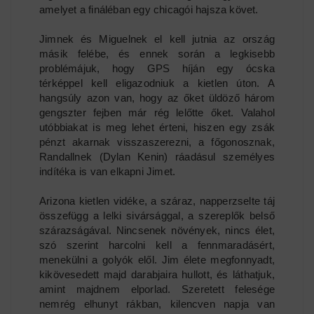
amelyet a fináléban egy chicagói hajsza követ.
Jimnek és Miguelnek el kell jutnia az ország
másik felébe, és ennek során a legkisebb
problémájuk, hogy GPS híján egy ócska
térképpel kell eligazodniuk a kietlen úton. A
hangsúly azon van, hogy az őket üldöző három
gengszter fejben már rég lelőtte őket. Valahol
utóbbiakat is meg lehet érteni, hiszen egy zsák
pénzt akarnak visszaszerezni, a főgonosznak,
Randallnek (Dylan Kenin) ráadásul személyes
indítéka is van elkapni Jimet.
Arizona kietlen vidéke, a száraz, napperzselte táj
összefügg a lelki sivársággal, a szereplők belső
szárazságával. Nincsenek növények, nincs élet,
szó szerint harcolni kell a fennmaradásért,
menekülni a golyók elől. Jim élete megfonnyadt,
kikövesedett majd darabjaira hullott, és láthatjuk,
amint majdnem elporlad. Szeretett felesége
nemrég elhunyt rákban, kilencven napja van