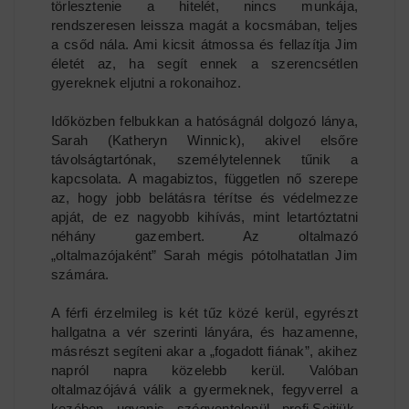
törlesztenie a hitelét, nincs munkája,
rendszeresen leissza magát a kocsmában, teljes
a csőd nála. Ami kicsit átmossa és fellazítja Jim
életét az, ha segít ennek a szerencsétlen
gyereknek eljutni a rokonaihoz.
Időközben felbukkan a hatóságnál dolgozó lánya,
Sarah (Katheryn Winnick), akivel elsőre
távolságtartónak, személytelennek tűnik a
kapcsolata. A magabiztos, független nő szerepe
az, hogy jobb belátásra térítse és védelmezze
apját, de ez nagyobb kihívás, mint letartóztatni
néhány gazembert. Az oltalmazó
„oltalmazójaként” Sarah mégis pótolhatatlan Jim
számára.
A férfi érzelmileg is két tűz közé kerül, egyrészt
hallgatna a vér szerinti lányára, és hazamenne,
másrészt segíteni akar a „fogadott fiának”, akihez
napról napra közelebb kerül. Valóban
oltalmazójává válik a gyermeknek, fegyverrel a
kezében ugyanis szégyentelenül profi.Sejtjük,