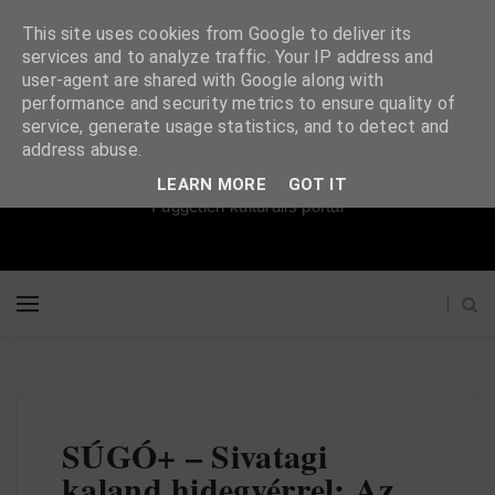
This site uses cookies from Google to deliver its
services and to analyze traffic. Your IP address and
user-agent are shared with Google along with
performance and security metrics to ensure quality of
service, generate usage statistics, and to detect and
Súgópéldány
address abuse.
LEARN MORE
GOT IT
Független kulturális portál
SÚGÓ+ – Sivatagi
kaland hidegvérrel: Az