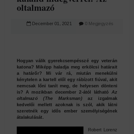
oltalmazó
December
01
,
2021
0 Megjegyzés
Hogyan válik gyerekcsempésszé egy veterán
katona? Miképp haladja meg erkölcsi határait
a határőr? Mi vár rá, miután menekülni
kénytelen a kartell elől egy rábízott fiúval, akit
nemcsak lőni tanít meg, de helyesen dönteni
is? A mozikban december 2-ától látható
Az
oltalmazó (The Marksman)
az izgalmak
kedvelői mellett azoknak is szól, akik látni
szeretnék egy idős ember személyiségének
átalakulását.
Robert Lorenz