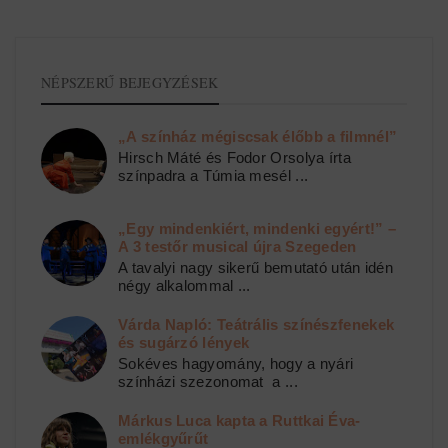
NÉPSZERŰ BEJEGYZÉSEK
„A színház mégiscsak élőbb a filmnél”
Hirsch Máté és Fodor Orsolya írta
színpadra a Túmia mesél ...
„Egy mindenkiért, mindenki egyért!” –
A 3 testőr musical újra Szegeden
A tavalyi nagy sikerű bemutató után idén
négy alkalommal ...
Várda Napló: Teátrális színészfenekek
és sugárzó lények
Sokéves hagyomány, hogy a nyári
színházi szezonomat a ...
Márkus Luca kapta a Ruttkai Éva-
emlékgyűrűt