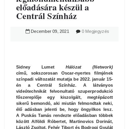
előadására készül a
Centrál Színház
December
09
,
2021
0 Megjegyzés
Sidney Lumet
Hálózat
(Network)
című,
sokszorosan Oscar-nyertes
filmjének
színpadi változatát mutatja be
2022. január 15-
én
a Centrál Színház.
A
látványos
videótechnikát felvonultató
s
zuperprodukció
főszereplője egy kiszolgált, megtépázott
sikerű bemondó, aki miután felmondtak neki,
élő adásban jelenti be, hogy öngyilkos lesz.
A
Puskás Tamás rendezte
előadásban többek
között Alföldi Róbertet, Martinovics Dorinát,
László Zsoltot, Fehér Tibort és Bodrogi Gyulát