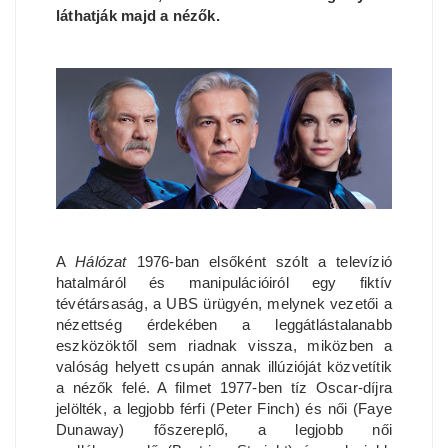
láthatják majd a nézők.
A
Hálózat
1976-ban elsőként szólt a televízió
hatalmáról és manipulációiról egy fiktív
tévétársaság, a UBS ürügyén, melynek vezetői a
nézettség érdekében a leggátlástalanabb
eszközöktől sem riadnak vissza, miközben a
valóság helyett csupán annak illúzióját közvetítik
a nézők felé. A filmet 1977-ben tíz Oscar-díjra
jelölték, a legjobb férfi (Peter Finch) és női (Faye
Dunaway) főszereplő, a legjobb női