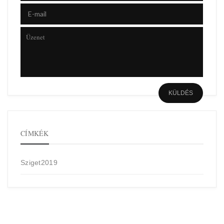
CÍMKÉK
Sziget2019