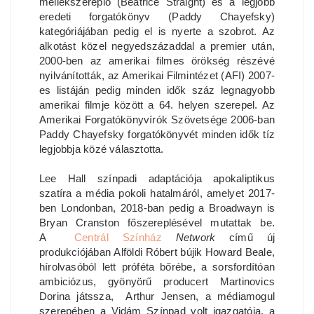
mellékszereplő (Beatrice Straight) és a legjobb
eredeti forgatókönyv (Paddy Chayefsky)
kategóriájában pedig el is nyerte a szobrot. Az
alkotást közel negyedszázaddal a premier után,
2000-ben az amerikai filmes örökség részévé
nyilvánították, az Amerikai Filmintézet (AFI) 2007-
es listáján pedig minden idők száz legnagyobb
amerikai filmje között a 64. helyen szerepel. Az
Amerikai Forgatókönyvírók Szövetsége 2006-ban
Paddy Chayefsky forgatókönyvét minden idők tíz
legjobbja közé választotta.
Lee Hall színpadi adaptációja apokaliptikus
szatíra a média pokoli hatalmáról, amelyet 2017-
ben Londonban, 2018-ban pedig a Broadwayn is
Bryan Cranston főszereplésével mutattak be.
A
Centrál Színház
Network
című új
produkciójában Alföldi Róbert bújik Howard Beale,
hírolvasóból lett próféta bőrébe, a sorsfordítóan
ambiciózus, gyönyörű producert Martinovics
Dorina játssza, Arthur Jensen, a médiamogul
szerepében a Vidám Színpad volt igazgatója, a