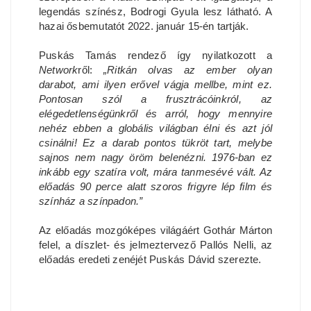
legendás színész, Bodrogi Gyula lesz látható. A
hazai ősbemutatót 2022. január 15-én tartják.
Puskás Tamás rendező így nyilatkozott a
Network
ről:
„Ritkán olvas az ember olyan
darabot, ami ilyen erővel vágja mellbe, mint ez.
Pontosan szól a frusztrácóinkról, az
elégedetlenségünkről és arról, hogy mennyire
nehéz ebben a globális világban élni és azt jól
csinálni! Ez a darab pontos tükröt tart, melybe
sajnos nem nagy öröm belenézni. 1976-ban ez
inkább egy szatíra volt, mára tanmesévé vált. Az
előadás 90 perce alatt szoros frigyre lép film és
színház a színpadon.”
Az előadás mozgóképes világáért Gothár Márton
felel, a díszlet- és jelmeztervező Pallós Nelli, az
előadás eredeti zenéjét Puskás Dávid szerezte.