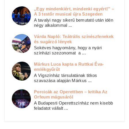
„Egy mindenkiért, mindenki egyért!” –
A 3 testőr musical újra Szegeden
A tavalyi nagy sikerű bemutató után idén
négy alkalommal ...
Várda Napló: Teátrális színészfenekek
és sugárzó lények
Sokéves hagyomány, hogy a nyári
színházi szezonomat a ...
Márkus Luca kapta a Ruttkai Éva-
emlékgyűrűt
A Vígszínház társulatának titkos
szavazása alapján Márkus ...
Porcicák az Operettben – kritika Az
Orfeum mágusáról
A Budapesti Operettszínház nem kisebb
feladatot vállalt ...