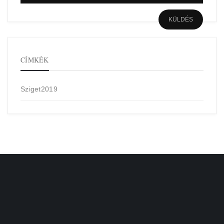
CÍMKÉK
Sziget2019