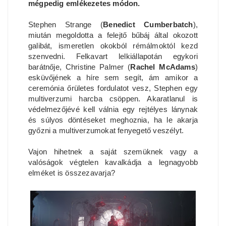
mégpedig emlékezetes módon.
Stephen Strange (
Benedict Cumberbatch
),
miután megoldotta a felejtő bűbáj által okozott
galibát, ismeretlen okokból rémálmoktól kezd
szenvedni. Felkavart lelkiállapotán egykori
barátnője, Christine Palmer (
Rachel McAdams
)
esküvőjének a híre sem segít, ám amikor a
ceremónia őrületes fordulatot vesz, Stephen egy
multiverzumi harcba csöppen. Akaratlanul is
védelmezőjévé kell válnia egy rejtélyes lánynak
és súlyos döntéseket meghoznia, ha le akarja
győzni a multiverzumokat fenyegető veszélyt.
Vajon hihetnek a saját szemüknek vagy a
valóságok végtelen kavalkádja a legnagyobb
elméket is összezavarja?