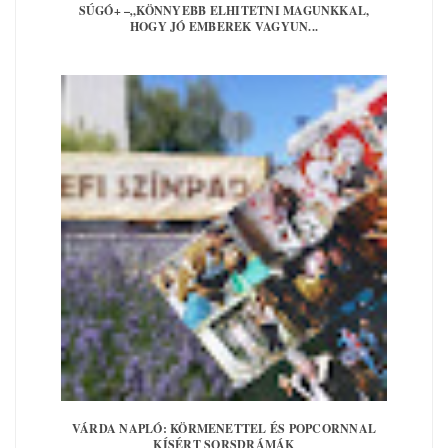
SÚGÓ+ –„KÖNNYEBB ELHITETNI MAGUNKKAL,
HOGY JÓ EMBEREK VAGYUN...
VÁRDA NAPLÓ: KÖRMENETTEL ÉS POPCORNNAL
KÍSÉRT SORSDRÁMÁK