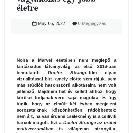
életre
May
05
,
2022
0 Megjegyzés
Noha a Marvel esetében nem meglepő a
fantáziadús látványvilág, az első, 2016-ban
bemutatott
Doctor Strange
-film olyan
vizualitással bírt, amely előtte sem rájuk, sem
más stúdiók hasonszőrű alkotásaira nem volt
jellemző. Majdnem hat év kellett ahhoz, hogy
köröket tudjanak verni saját magukra, és úgy
tűnik, hogy az elmúlt két évben megjelent
sorozataiknak köszönhetően rádöbbentek:
nem árt, ha van érdemi cselekmény is a csilivili
harcok mögött. Ezt a
Doctor Strange az őrület
multiverzumában
is világosan bizonyítja,