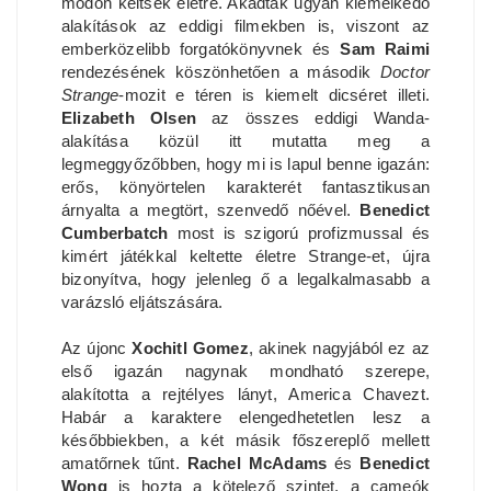
módon keltsék életre. Akadtak ugyan kiemelkedő
alakítások az eddigi filmekben is, viszont az
emberközelibb forgatókönyvnek és
Sam Raimi
rendezésének köszönhetően a második
Doctor
Strange
-mozit e téren is kiemelt dicséret illeti.
Elizabeth Olsen
az összes eddigi Wanda-
alakítása közül itt mutatta meg a
legmeggyőzőbben, hogy mi is lapul benne igazán:
erős, könyörtelen karakterét fantasztikusan
árnyalta a megtört, szenvedő nőével.
Benedict
Cumberbatch
most is szigorú profizmussal és
kimért játékkal keltette életre Strange-et, újra
bizonyítva, hogy jelenleg ő a legalkalmasabb a
varázsló eljátszására.
Az újonc
Xochitl Gomez
, akinek nagyjából ez az
első igazán nagynak mondható szerepe,
alakította a rejtélyes lányt, America Chavezt.
Habár a karaktere elengedhetetlen lesz a
későbbiekben, a két másik főszereplő mellett
amatőrnek tűnt.
Rachel McAdams
és
Benedict
Wong
is hozta a kötelező szintet, a cameók