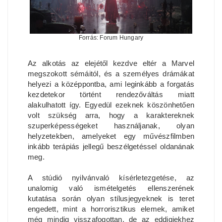
Forrás: Forum Hungary
Az alkotás az elejétől kezdve eltér a Marvel
megszokott sémáitól, és a személyes drámákat
helyezi a középpontba, ami leginkább a forgatás
kezdetekor történt rendezőváltás miatt
alakulhatott így. Egyedül ezeknek köszönhetően
volt szükség arra, hogy a karaktereknek
szuperképességeket használjanak, olyan
helyzetekben, amelyeket egy művészfilmben
inkább terápiás jellegű beszélgetéssel oldanának
meg.
A stúdió nyilvánvaló kísérletezgetése, az
unalomig való ismételgetés ellenszerének
kutatása során olyan stílusjegyeknek is teret
engedett, mint a horrorisztikus elemek, amiket
még mindig visszafogottan, de az eddigiekhez