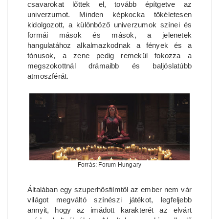
csavarokat lőttek el, tovább építgetve az
univerzumot. Minden képkocka tökéletesen
kidolgozott, a különböző univerzumok színei és
formái mások és mások, a jelenetek
hangulatához alkalmazkodnak a fények és a
tónusok, a zene pedig remekül fokozza a
megszokottnál drámaibb és baljóslatúbb
atmoszférát.
Forrás: Forum Hungary
Általában egy szuperhősfilmtől az ember nem vár
világot megváltó színészi játékot, legfeljebb
annyit, hogy az imádott karakterét az elvárt