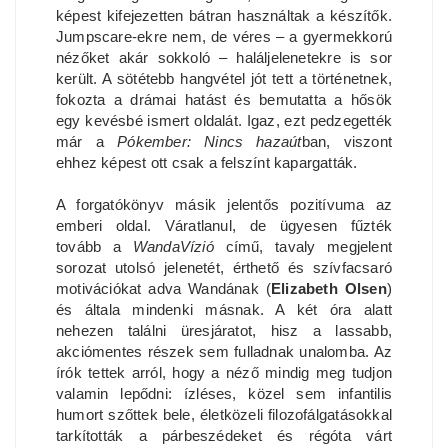
képest kifejezetten bátran használtak a készítők.
Jumpscare-ekre nem, de véres – a gyermekkorú
nézőket akár sokkoló – haláljelenetekre is sor
került. A sötétebb hangvétel jót tett a történetnek,
fokozta a drámai hatást és bemutatta a hősök
egy kevésbé ismert oldalát. Igaz, ezt pedzegették
már a
Pókember: Nincs hazaút
ban, viszont
ehhez képest ott csak a felszínt kapargatták.
A forgatókönyv másik jelentős pozitívuma az
emberi oldal. Váratlanul, de ügyesen fűzték
tovább a
WandaVízió
című, tavaly megjelent
sorozat utolsó jelenetét, érthető és szívfacsaró
motivációkat adva Wandának (
Elizabeth Olsen
)
és általa mindenki másnak. A két óra alatt
nehezen találni üresjáratot, hisz a lassabb,
akciómentes részek sem fulladnak unalomba. Az
írók tettek arról, hogy a néző mindig meg tudjon
valamin lepődni: ízléses, közel sem infantilis
humort szőttek bele, életközeli filozofálgatásokkal
tarkították a párbeszédeket és régóta várt