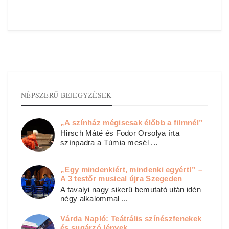
NÉPSZERŰ BEJEGYZÉSEK
„A színház mégiscsak élőbb a filmnél”
Hirsch Máté és Fodor Orsolya írta
színpadra a Túmia mesél ...
„Egy mindenkiért, mindenki egyért!” –
A 3 testőr musical újra Szegeden
A tavalyi nagy sikerű bemutató után idén
négy alkalommal ...
Várda Napló: Teátrális színészfenekek
és sugárzó lények