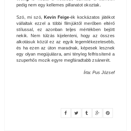
pedig nem egy kellemes pillanatot okoztak.
Szó, mi szó,
Kevin Feige
-ék kockázatos játékot
vállaltak ezzel a többi filmjüktől merőben eltérő
stílussal, ez azonban teljes mértékben bejött
nekik. Nem túlzás kijelenteni, hogy az összes
alkotásuk közül ez az egyik legemlékezetesebb,
és ha ezen az úton maradnak, képesek lesznek
egy olyan megújulásra, ami tényleg felfrissítené a
szuperhős mozik egyre megfáradtabb zsánerét.
Írta: Pus József