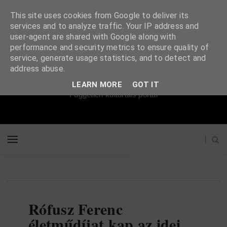
This site uses cookies from Google to deliver its
services and to analyze traffic. Your IP address and
user-agent are shared with Google along with
performance and security metrics to ensure quality of
service, generate usage statistics, and to detect and
Súgópéldány
address abuse.
LEARN MORE
GOT IT
Független kulturális portál
Rófusz Ferenc
életműdíjat kap az idei