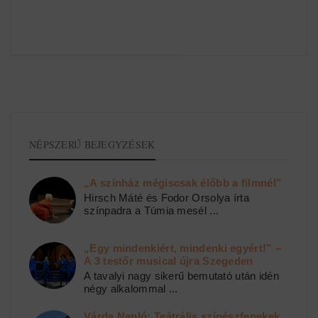
NÉPSZERŰ BEJEGYZÉSEK
„A színház mégiscsak élőbb a filmnél”
Hirsch Máté és Fodor Orsolya írta
színpadra a Túmia mesél ...
„Egy mindenkiért, mindenki egyért!” –
A 3 testőr musical újra Szegeden
A tavalyi nagy sikerű bemutató után idén
négy alkalommal ...
Várda Napló: Teátrális színészfenekek