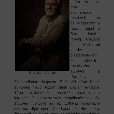
azóta is sok
más
elismerésben
részesült itthon
és világszerte a
Kossuth-díjtól a
Szent István-
rendig. Pályáját
a Mafilmnél
kezdte
díszletfestőként
és trükkfilm-
rajzolóként,
1968-tól a
Fotó: Sárosi Zoltán
Pannónia
Filmstúdióban dolgozott. Első,
Kő
című filmjét
1972-ben Nepp József ötlete alapján rendezte.
Társrendezőként és tervezőként részt vett a
legendás Gusztáv-sorozat megalkotásában. Az
1982-es
Holtpont
és az 1983-as
Gravitáció
számos díjat nyert Oberhausentől Hirosimáig,
Torontótól az akkori magyar rövidfilm-fesztiválig: