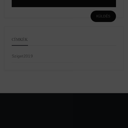
CÍMKÉK
Sziget2019