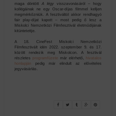
maga döntött
A légy
visszavonásáról – hogy
kollégáinak ne egy Oscar-díjas filmmel kelljen
megmérkőzniük. A fesztiváltól akkor rendhagyó
fair play-díjat kapott – most pedig ő lesz a
Miskolci Nemzetközi Filmfesztivál életműdíjának
kitüntetettje.
A 18. CineFest Miskolci Nemzetközi
Filmfesztivált idén 2022. szeptember 9. és 17.
között rendezik meg Miskolcon. A fesztivál
részletes
programfüzete
már elérhető,
hivatalos
honlapján
pedig már elindult az elővételes
jegyvásárlás.