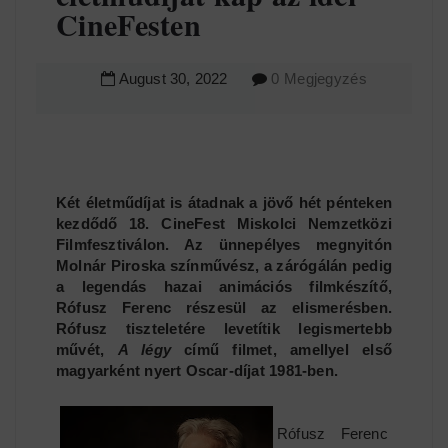
CineFesten
August
30
,
2022
0 Megjegyzés
Két életműdíjat is átadnak a jövő hét pénteken
kezdődő 18. CineFest Miskolci Nemzetközi
Filmfesztiválon. Az ünnepélyes megnyitón
Molnár Piroska színművész, a zárógálán pedig
a legendás hazai animációs filmkészítő,
Rófusz Ferenc részesül az elismerésben.
Rófusz tiszteletére levetítik legismertebb
művét,
A légy
című filmet, amellyel első
magyarként nyert Oscar-díjat 1981-ben.
Rófusz Ferenc