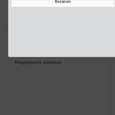
Bezárom
TŐKÉS ANNA AZ UT...
Nincsenek megjegyzések:
Megjegyzés küldése