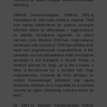
Miskolcig.
1984-től Németországban, 1988-tól 2001-ig
Kanadában élt, ahol saját stúdiót is alapított. Több
mint hatvan reklámfilmet és számos sorozatot
készített ebben az időszakban – hagyományos
és digitális technikával egyaránt.
Az utolsó
vacsora
című filmjével 2018-ban, negyvenévnyi
várakozás után készült el: 1978-ban politikai okok
miatt nem engedélyezték megvalósítását. A film
Leonardo visszafordíthatatlanul málló freskójának
apropóján a mai Európáról is beszél. Mégis, a
rendező üzenete az, hogy „az új élet a képen, a
falon, a filmvásznon túl, a nézőben kell, hogy
megszülessen: Leonardo da Vinci alkotása, az
emberi mulandóságot jelképező kép ugyan
elveszhet, eltűnhet, de a megváltás és a szeretet
üzenete az egész emberiség számára közös és
örök.”
Az 1981-es Miskolci Filmfesztiválon Rófusz