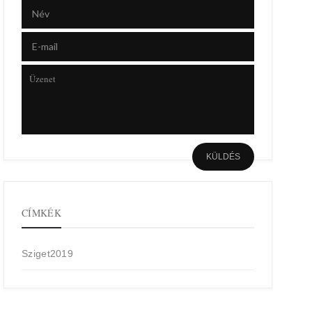
CÍMKÉK
Sziget2019