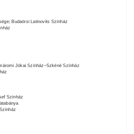
ége; Budaörsi Latinovits Színház
ínház
máromi Jókai Színház–Szkéné Színház
nház
ef Színház
Tatabánya
Színház