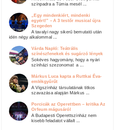
színpadra a Túmia mesél ...
„Egy mindenkiért, mindenki
egyért!” – A 3 testőr musical újra
Szegeden
A tavalyi nagy sikerű bemutató után
idén négy alkalommal ...
Várda Napló: Teátrális
színészfenekek és sugárzó lények
Sokéves hagyomány, hogy a nyári
színházi szezonomat a ...
Márkus Luca kapta a Ruttkai Éva-
emlékgyűrűt
A Vígszínház társulatának titkos
szavazása alapján Márkus ...
Porcicák az Operettben – kritika Az
Orfeum mágusáról
A Budapesti Operettszínház nem
kisebb feladatot vállalt ...