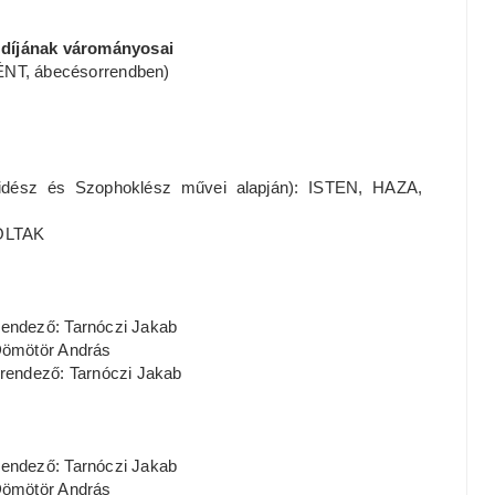
k díjának várományosai
T, ábecésorrendben)
ipidész és Szophoklész művei alapján): ISTEN, HAZA,
HOLTAK
endező: Tarnóczi Jakab
Dömötör András
ndező: Tarnóczi Jakab
endező: Tarnóczi Jakab
Dömötör András