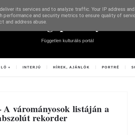
eliver its services and to analyze traffic. Your IP address and
h performance and security metrics to ensure quality of servi
Súgópéldány
ect and address abuse.
Független kulturális portál
OLÓ
INTERJÚ
HÍREK, AJÁNLÓK
PORTRÉ
S
– A várományosok listáján a
abszolút rekorder