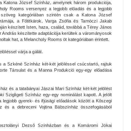
r a Katona József Színház, amelynek három produkciója,
ncholy Rooms versenyez a legjobb előadás és a legjobb
i szöveg kategóriában szintén csak a Katona József
ámája, a Főtitkárok, Varga Zsófia és Tarnóczi Jakab
án készített Isten, haza, család, továbbá a Térey János
 András készítette adaptációja kerültek a várományosok
holtak hat, a Melancholy Rooms öt kategóriában érintett.
löléssel várja a gálát.
 a Szkéné Színház két-két jelöléssel csúcstartó, rajtuk
a Forte Társulat és a Manna Produkció egy-egy előadása
ház és a tatabányai Jászai Mari Színház két-két jelölést
ki Szigligeti Színház egy-egy nominálást kapott. A jelölt
 legjobb gyerek- és ifjúsági előadások között a Kőszegi
z és a debreceni Vojtina Bábszínház összefogásából
Kosztolányi Dezső Színházban és a Komáromi Jókai