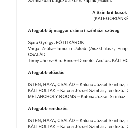
Színházban dolgozó alkotók kaptak jelölést.
A Színikritikuso
(KATEGÓRIÁNKÉN
A legjobb új magyar dráma / színházi szöveg
Spiró György: FŐTITKÁROK
Varga Zsófia–Tarnóczi Jakab (Aiszkhülosz, Eur
CSALÁD
Térey János–Bíró Bence–Dömötör András: KÁLI 
A legjobb előadás
ISTEN, HAZA, CSALÁD – Katona József Színház; r
KÁLI HOLTAK – Katona József Színház; rendező: 
MELANCHOLY ROOMS – Katona József Színház; re
A legjobb rendezés
ISTEN, HAZA, CSALÁD – Katona József Színház; r
KÁLI HOLTAK – Katona József Színház; rendező: 