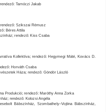
ndező: Tarnóczi Jakab
 rendező: Szikszai Rémusz
: Béres Attila
nház; rendező: Kiss Csaba
a Kollektíva; rendező: Hegymegi Máté, Kovács D.
ndező: Horváth Csaba
szetek Háza; rendező: Göndör László
rodukció; rendező: Maróthy Anna Zorka
áz; rendező: Kolozsi Angéla
ebolt Bábszínház, Szombathely–Vojtina Bábszínház,