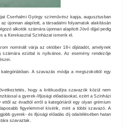
íjat Cserhalmi György színművész kapja, augusztusban
, az újonnan alapított, a társadalmi folyamatok alakításán
lgozó alkotók számára újonnan alapított Jövő díjjal pedig
és a Kerekasztal Színházat ismerik el.
m nominált várja az október 18-i díjátadót, amelynek
 számára ezúttal is nyilvános. Az esemény rendezője
észei.
tt kategóriákban. A szavazás módja a megszokottól egy
következtetés, hogy a kritikusdíjra szavazók közül nem
nzitással a gyerek-/ifjúsági előadásokat, ezért a Színházi
ettől az évadtól erről a kategóriáról egy olyan grémium
 alaposabb figyelemmel kísérik, mint a többi szavazó. A
gjobb gyerek- és ifjúsági előadás díj odaítélésében hatan
istára szavaztak.