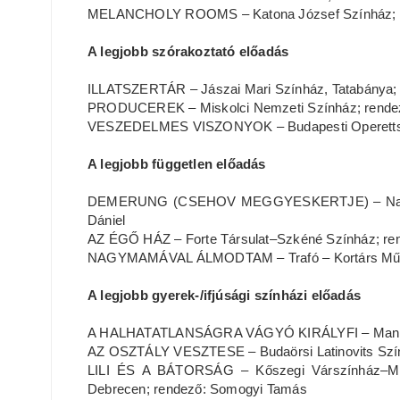
MELANCHOLY ROOMS – Katona József Színház; re
A legjobb szórakoztató előadás
ILLATSZERTÁR – Jászai Mari Színház, Tatabánya;
PRODUCEREK – Miskolci Nemzeti Színház; rendező
VESZEDELMES VISZONYOK – Budapesti Operettszí
A legjobb független előadás
DEMERUNG (CSEHOV MEGGYESKERTJE) – Narratív
Dániel
AZ ÉGŐ HÁZ – Forte Társulat–Szkéné Színház; re
NAGYMAMÁVAL ÁLMODTAM – Trafó – Kortárs Művé
A legjobb gyerek-/ifjúsági színházi előadás
A HALHATATLANSÁGRA VÁGYÓ KIRÁLYFI – Manna P
AZ OSZTÁLY VESZTESE – Budaörsi Latinovits Szính
LILI ÉS A BÁTORSÁG – Kőszegi Várszínház–Mes
Debrecen; rendező: Somogyi Tamás