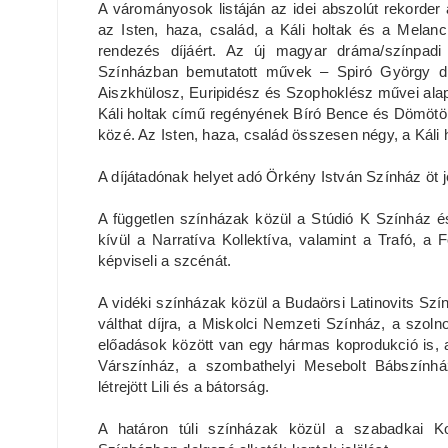
A várományosok listáján az idei abszolút rekorde
az Isten, haza, család, a Káli holtak és a Mela
rendezés díjáért. Az új magyar dráma/színpad
Színházban bemutatott művek – Spiró György dr
Aiszkhülosz, Euripidész és Szophoklész művei alapj
Káli holtak című regényének Bíró Bence és Dömötör
közé. Az Isten, haza, család összesen négy, a Káli 
A díjátadónak helyet adó Örkény István Színház öt je
A független színházak közül a Stúdió K Színház és
kívül a Narratíva Kollektíva, valamint a Trafó, 
képviseli a szcénát.
A vidéki színházak közül a Budaörsi Latinovits Szín
válthat díjra, a Miskolci Nemzeti Színház, a szolno
előadások között van egy hármas koprodukció is, a
Várszínház, a szombathelyi Mesebolt Bábszínhá
létrejött Lili és a bátorság.
A határon túli színházak közül a szabadkai 