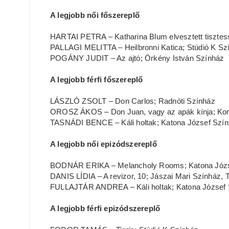
A legjobb női főszereplő
HARTAI PETRA – Katharina Blum elvesztett tisztess
PALLAGI MELITTA – Heilbronni Katica; Stúdió K Sz
POGÁNY JUDIT – Az ajtó; Örkény István Színház
A legjobb férfi főszereplő
LÁSZLÓ ZSOLT – Don Carlos; Radnóti Színház
OROSZ ÁKOS – Don Juan, vagy az apák kínja; Ko
TASNÁDI BENCE – Káli holtak; Katona József Szí
A legjobb női epizódszereplő
BODNÁR ERIKA – Melancholy Rooms; Katona Józs
DANIS LÍDIA – A revizor, 10; Jászai Mari Színház, 
FULLAJTÁR ANDREA – Káli holtak; Katona József 
A legjobb férfi epizódszereplő