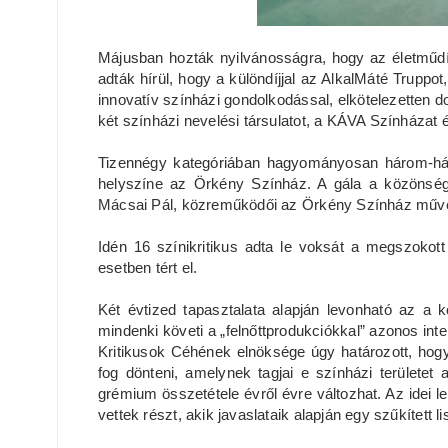
Májusban hozták nyilvánosságra, hogy az életműd
adták hírül, hogy a különdíjjal az AlkalMáté Truppot
innovatív színházi gondolkodással, elkötelezetten do
két színházi nevelési társulatot, a KÁVA Színházat 
Tizennégy kategóriában hagyományosan három-háro
helyszíne az Örkény Színház. A gála a közönség
Mácsai Pál, közreműködői az Örkény Színház műv
Idén 16 színikritikus adta le voksát a megszoko
esetben tért el.
Két évtized tapasztalata alapján levonható az a 
mindenki követi a „felnőttprodukciókkal” azonos inte
Kritikusok Céhének elnöksége úgy határozott, hogy 
fog dönteni, amelynek tagjai e színházi területet
grémium összetétele évről évre változhat. Az idei le
vettek részt, akik javaslataik alapján egy szűkített l