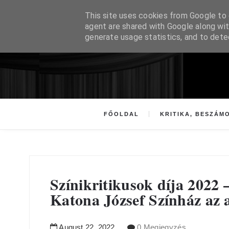
This site uses cookies from Google to d
agent are shared with Google along wit
generate usage statistics, and to det
FŐOLDAL
KRITIKA, BESZÁM
Színikritikusok díja 2022 
Katona József Színház az 
August
22
,
2022
0 Megjegyzés