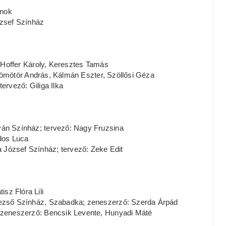
lnok
zsef Színház
offer Károly, Keresztes Tamás
mötör András, Kálmán Eszter, Szöllősi Géza
vező: Giliga Ilka
Színház; tervező: Nagy Fruzsina
dos Luca
sef Színház; tervező: Zeke Edit
sz Flóra Lili
ő Színház, Szabadka; zeneszerző: Szerda Árpád
neszerző: Bencsik Levente, Hunyadi Máté