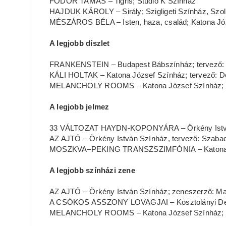
FODOR TAMÁS – Tigris; Stúdió K Színház
HAJDUK KÁROLY – Sirály; Szigligeti Színház, Szo
MÉSZÁROS BÉLA – Isten, haza, család; Katona Jó
A legjobb díszlet
FRANKENSTEIN – Budapest Bábszínház; tervező: H
KÁLI HOLTAK – Katona József Színház; tervező: Dö
MELANCHOLY ROOMS – Katona József Színház; ter
A legjobb jelmez
33 VÁLTOZAT HAYDN-KOPONYÁRA – Örkény István 
AZ AJTÓ – Örkény István Színház, tervező: Szaba
MOSZKVA–PEKING TRANSZSZIMFÓNIA – Katona Józ
A legjobb színházi zene
AZ AJTÓ – Örkény István Színház; zeneszerző: Mati
A CSÓKOS ASSZONY LOVAGJAI – Kosztolányi Dezs
MELANCHOLY ROOMS – Katona József Színház; ze