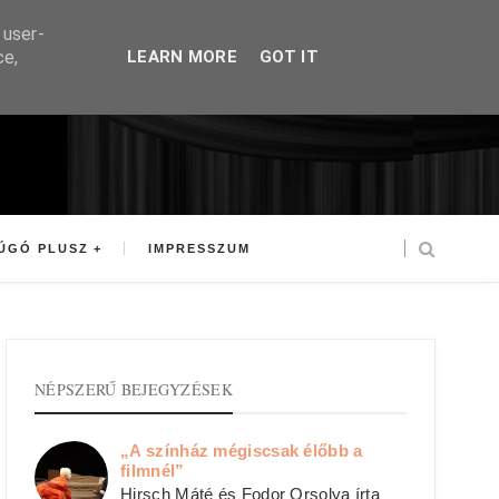
 user-
ce,
LEARN MORE
GOT IT
ÚGÓ PLUSZ
IMPRESSZUM
NÉPSZERŰ BEJEGYZÉSEK
„A színház mégiscsak élőbb a
filmnél”
Hirsch Máté és Fodor Orsolya írta