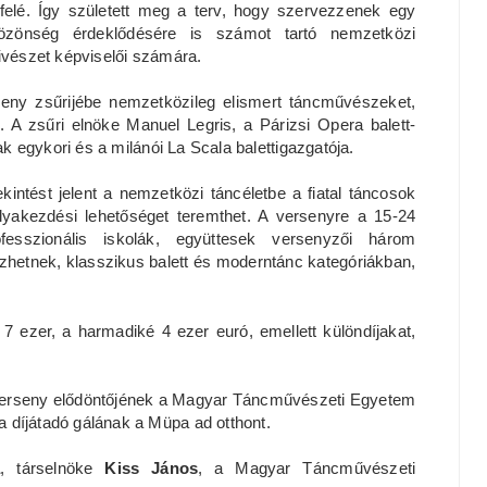
felé. Így született meg a terv, hogy szervezzenek egy
zönség érdeklődésére is számot tartó nemzetközi
művészet képviselői számára.
eny zsűrijébe nemzetközileg elismert táncművészeket,
 A zsűri elnöke Manuel Legris, a Párizsi Opera balett-
ak egykori és a milánói La Scala balettigazgatója.
intést jelent a nemzetközi táncéletbe a fiatal táncosok
lyakezdési lehetőséget teremthet. A versenyre a 15-24
ofesszionális iskolák, együttesek versenyzői három
zhetnek, klasszikus balett és moderntánc kategóriákban,
 7 ezer, a harmadiké 4 ezer euró, emellett különdíjakat,
verseny elődöntőjének a Magyar Táncművészeti Egyetem
 díjátadó gálának a Müpa ad otthont.
a
, társelnöke
Kiss János
, a Magyar Táncművészeti