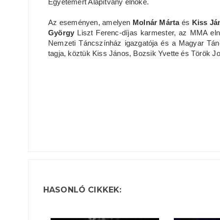
Egyetemért Alapítvány elnöke.
Az eseményen, amelyen
Molnár Márta
és
Kiss Já
György
Liszt Ferenc-díjas karmester, az MMA elnö
Nemzeti Táncszínház igazgatója és a Magyar Tán
tagja, köztük Kiss János, Bozsik Yvette és Török J
HASONLÓ CIKKEK: