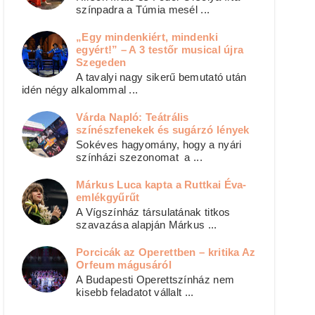
színpadra a Túmia mesél ...
„Egy mindenkiért, mindenki
egyért!” – A 3 testőr musical újra
Szegeden
A tavalyi nagy sikerű bemutató után
idén négy alkalommal ...
Várda Napló: Teátrális
színészfenekek és sugárzó lények
Sokéves hagyomány, hogy a nyári
színházi szezonomat a ...
Márkus Luca kapta a Ruttkai Éva-
emlékgyűrűt
A Vígszínház társulatának titkos
szavazása alapján Márkus ...
Porcicák az Operettben – kritika Az
Orfeum mágusáról
A Budapesti Operettszínház nem
kisebb feladatot vállalt ...