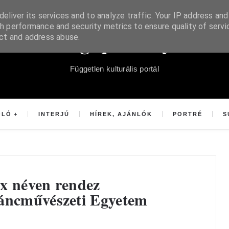
eliver its services and to analyze traffic. Your IP address and
h performance and security metrics to ensure quality of servi
Súgópéldány
ect and address abuse.
Független kulturális portál
OLÓ
INTERJÚ
HÍREK, AJÁNLÓK
PORTRÉ
S
x néven rendez
Táncművészeti Egyetem