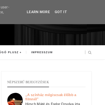
 user-
ce,
LEARN MORE
GOT IT
ÚGÓ PLUSZ
IMPRESSZUM
NÉPSZERŰ BEJEGYZÉSEK
„A színház mégiscsak élőbb a
filmnél”
Hirsch Máté és Fodor Orsolya írta