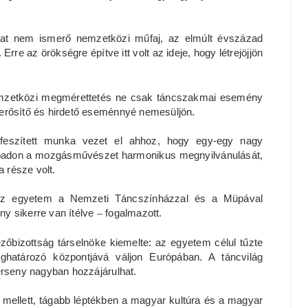
kat nem ismerő nemzetközi műfaj, az elmúlt évszázad
. Erre az örökségre építve itt volt az ideje, hogy létrejöjjön
nemzetközi megmérettetés ne csak táncszakmai esemény
erősítő és hirdető eseménnyé nemesüljön.
gfeszített munka vezet el ahhoz, hogy egy-egy nagy
npadon a mozgásművészet harmonikus megnyilvánulását,
a része volt.
 az egyetem a Nemzeti Táncszínházzal és a Müpával
y sikerre van ítélve
–
fogalmazott.
zőbizottság társelnöke kiemelte: az egyetem célul tűzte
határozó központjává váljon Európában. A táncvilág
erseny nagyban hozzájárulhat.
 mellett, tágabb léptékben a magyar kultúra és a magyar