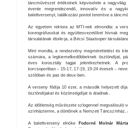
táncművészet értékeinek képviselete a nagyvilág 
évente megrendezendő, innovatív és a nagykö
balettversenyt, találkozási pontot teremtve a tánc
Az egyetem rektora az MTI-nek elmondta: a vers
koreográfusokat és együttesvezetőket hívnak meg.
társulatának étoile-ja, a Bécsi Staatsoper társulatán
Mint mondta, a rendezvény megmérettetést és kitek
számára, a legkiemelkedőbbeknek ösztöndíjat, pá
éves korosztály tagjai jelentkezhetnek. A pr
korcsoportban
–
15-17, 17-19, 19-24 évesek
–
neve
szólóban és pas de deux-ben.
A verseny fődíja 10 ezer, a második helyezett díja
ösztöndíjakat és közönségdíjat is átadnak.
Az időtlenség művészete szlogennel megvalósuló 
színházterme, a döntőnek a Nemzeti Táncszínház, a
A balettverseny elnöke
Fodorné Molnár Márt