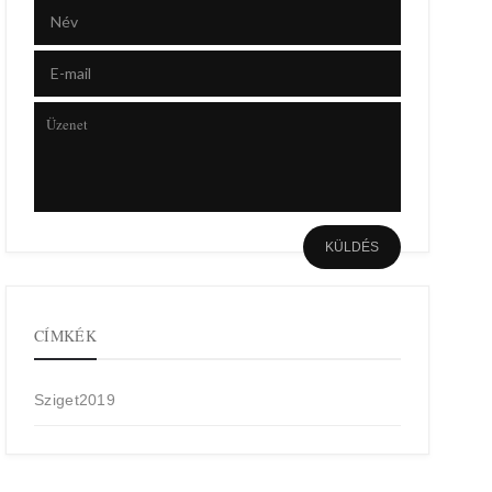
CÍMKÉK
Sziget2019