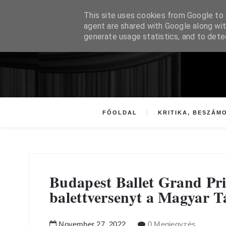
This site uses cookies from Google to d
agent are shared with Google along wit
generate usage statistics, and to det
FŐOLDAL
KRITIKA, BESZÁM
Budapest Ballet Grand Pri
balettversenyt a Magyar 
November
27
,
2022
0 Megjegyzés