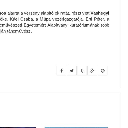
nos
aláírta a verseny alapító okiratát, részt vett
Vashegyi
ke, Káel Csaba, a Müpa vezérigazgatója, Ertl Péter, a
cművészeti Egyetemért Alapítvány kuratóriumának több
olán táncművész.