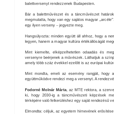
balettversenyt rendezzenek Budapesten.
Bár a balettművészet és a táncművészet határo
megmutatta, hogy van egy sajátos magyar
„
arcéle
”
egy ilyen verseny
–
jegyezte meg.
Hangsúlyozta: minden együtt áll ahhoz, hogy a 
legyen, hanem a magyar kultúra értékállóságát meg
Mint kiemelte, elképzelhetetlen odaadás és me
versenyre beérjenek a művészek. Láthatjuk a szí
amely több száz évekkel ezelőtt is az európai kultúr
Mint mondta, emeli az esemény rangját, hogy
együttműködve rendezi meg a versenyt. A rendezvén
Fodorné Molnár Márta
, az MTE rektora, a szerve
ki, hogy 2030-ig a táncművészeti képzések meg
térképére való felkerüléshez egy saját rendezésű v
Elmondta: céljuk, az egyetem hírnevének erősítése