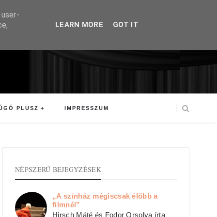
 user-
ce,
LEARN MORE
GOT IT
ÚGÓ PLUSZ
IMPRESSZUM
NÉPSZERŰ BEJEGYZÉSEK
„A színház mégiscsak élőbb a
filmnél”
Hirsch Máté és Fodor Orsolya írta