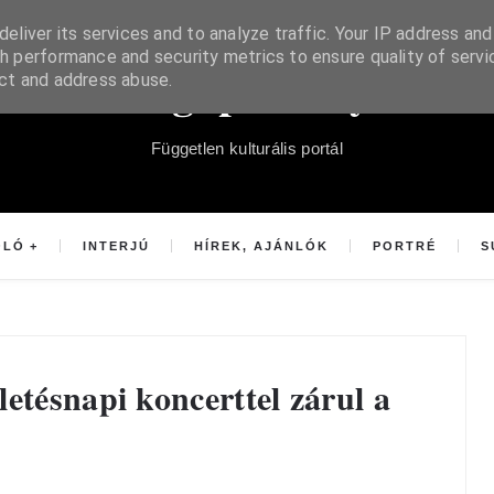
eliver its services and to analyze traffic. Your IP address and
h performance and security metrics to ensure quality of servi
Súgópéldány
ect and address abuse.
Független kulturális portál
OLÓ
INTERJÚ
HÍREK, AJÁNLÓK
PORTRÉ
S
etésnapi koncerttel zárul a