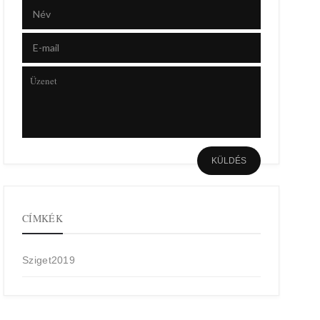
CÍMKÉK
Sziget2019