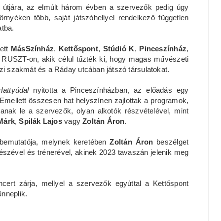
t útjára, az elmúlt három évben a szervezők pedig úgy
örnyéken több, saját játszóhellyel rendelkező független
atba.
ett
MásSzínház
,
Kettőspont
,
Stúdió K
,
Pinceszínház
,
 RUSZT-on, akik célul tűzték ki, hogy magas művészeti
ázi szakmát és a Ráday utcában játszó társulatokat.
Hattyúdal
nyitotta a Pinceszínházban, az előadás egy
 Emellett összesen hat helyszínen zajlottak a programok,
anak le a szervezők, olyan alkotók részvételével, mint
Márk
,
Spilák Lajos
vagy
Zoltán Áron
.
bemutatója, melynek keretében
Zoltán Áron
beszélget
észével és trénerével, akinek 2023 tavaszán jelenik meg
cert zárja, mellyel a szervezők egyúttal a Kettőspont
nneplik.