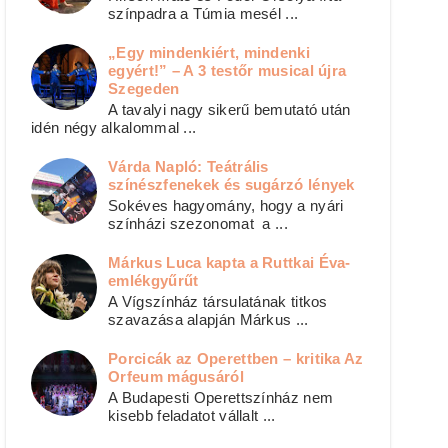
színpadra a Túmia mesél ...
„Egy mindenkiért, mindenki
egyért!” – A 3 testőr musical újra
Szegeden
A tavalyi nagy sikerű bemutató után
idén négy alkalommal ...
Várda Napló: Teátrális
színészfenekek és sugárzó lények
Sokéves hagyomány, hogy a nyári
színházi szezonomat a ...
Márkus Luca kapta a Ruttkai Éva-
emlékgyűrűt
A Vígszínház társulatának titkos
szavazása alapján Márkus ...
Porcicák az Operettben – kritika Az
Orfeum mágusáról
A Budapesti Operettszínház nem
kisebb feladatot vállalt ...