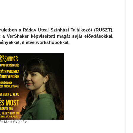
rületben a Ráday Utcai Színházi Találkozót (RUSZT),
 a VerShaker képviselteti magát saját előadásokkal,
ényekkel, illetve workshopokkal.
t és Most Színház