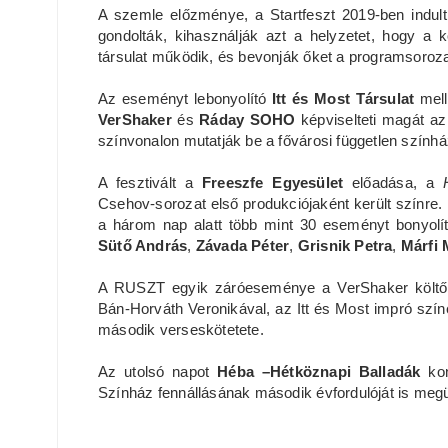
A szemle előzménye, a Startfeszt 2019-ben indul
gondolták, kihasználják azt a helyzetet, hogy a k
társulat működik, és bevonják őket a programsoroz
Az eseményt lebonyolító
Itt és Most Társulat
mell
VerShaker
és
Ráday SOHO
képviselteti magát az
színvonalon mutatják be a fővárosi független szính
A fesztivált a
Freeszfe Egyesület
előadása, a
Csehov-sorozat első produkciójaként került színre.
a három nap alatt több mint 30 eseményt bonyolít
Sütő András
,
Závada Péter
,
Grisnik Petra
,
Márfi 
A RUSZT egyik záróeseménye a VerShaker költő
Bán-Horváth Veronikával, az Itt és Most impró szín
második verseskötetete.
Az utolsó napot
Héba –Hétköznapi Balladák
kon
Színház fennállásának második évfordulóját is megü