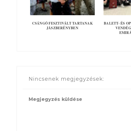
CSÁNGÓ FESZTIVÁLT TARTANAK
BALETT- ÉS O
JÁSZBERÉNYBEN
VENDÉG
EMIRÁ
Nincsenek megjegyzések:
Megjegyzés küldése