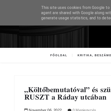
This site uses cookies from Google to d
agent are shared with Google along wit
generate usage statistics, and to det
FŐOLDAL
KRITIKA, BESZÁM
„Költőbemutatóval” és szül
RUSZT a Ráday utcában
November
06
,
2022
0 Megjegyzés