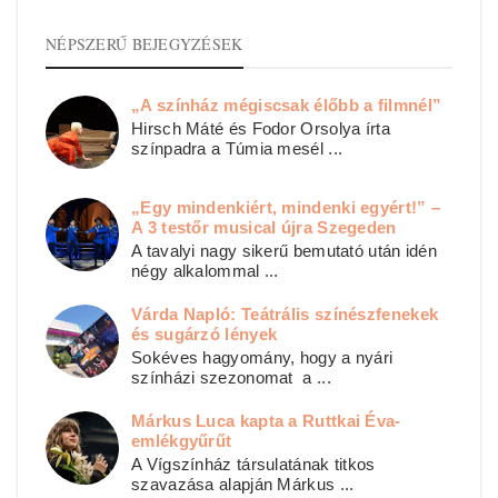
NÉPSZERŰ BEJEGYZÉSEK
„A színház mégiscsak élőbb a filmnél”
Hirsch Máté és Fodor Orsolya írta
színpadra a Túmia mesél ...
„Egy mindenkiért, mindenki egyért!” –
A 3 testőr musical újra Szegeden
A tavalyi nagy sikerű bemutató után idén
négy alkalommal ...
Várda Napló: Teátrális színészfenekek
és sugárzó lények
Sokéves hagyomány, hogy a nyári
színházi szezonomat a ...
Márkus Luca kapta a Ruttkai Éva-
emlékgyűrűt
A Vígszínház társulatának titkos
szavazása alapján Márkus ...