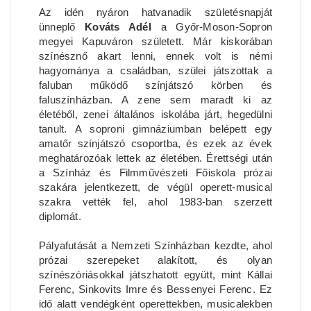
Az idén nyáron hatvanadik születésnapját
ünneplő
Kováts Adél
a Győr-Moson-Sopron
megyei Kapuváron született. Már kiskorában
színésznő akart lenni, ennek volt is némi
hagyománya a családban, szülei játszottak a
faluban működő színjátszó körben és
faluszínházban. A zene sem maradt ki az
életéből, zenei általános iskolába járt, hegedülni
tanult. A soproni gimnáziumban belépett egy
amatőr színjátszó csoportba, és ezek az évek
meghatározóak lettek az életében. Érettségi után
a Színház és Filmművészeti Főiskola prózai
szakára jelentkezett, de végül operett-musical
szakra vették fel, ahol 1983-ban szerzett
diplomát.
Pályafutását a Nemzeti Színházban kezdte, ahol
prózai szerepeket alakított, és olyan
színészóriásokkal játszhatott együtt, mint Kállai
Ferenc, Sinkovits Imre és Bessenyei Ferenc. Ez
idő alatt vendégként operettekben, musicalekben