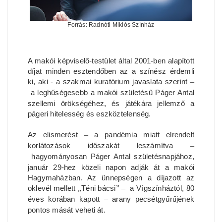
Forrás: Radnóti Miklós Színház
A makói képviselő-testület által 2001-ben alapított
díjat minden esztendőben az a színész érdemli
ki, aki - a szakmai kuratórium javaslata szerint
–
a leghűségesebb a makói születésű Páger Antal
szellemi örökségéhez, és játékára jellemző a
págeri hitelesség és eszköztelenség.
Az elismerést
–
a pandémia miatt elrendelt
korlátozások időszakát leszámítva
–
hagyományosan Páger Antal születésnapjához,
január 29-hez közeli napon adják át a makói
Hagymaházban. Az ünnepségen a díjazott az
oklevél mellett
„
Téni bácsi
”
–
a Vígszínháztól, 80
éves korában kapott
–
arany pecsétgyűrűjének
pontos mását veheti át.