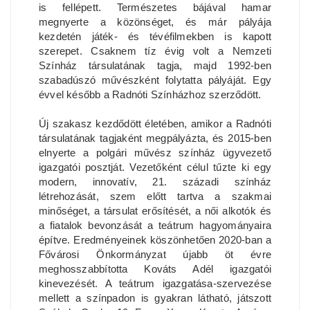
is fellépett. Természetes bájával hamar
megnyerte a közönséget, és már pályája
kezdetén játék- és tévéfilmekben is kapott
szerepet. Csaknem tíz évig volt a Nemzeti
Színház társulatának tagja, majd 1992-ben
szabadúszó művészként folytatta pályáját. Egy
évvel később a Radnóti Színházhoz szerződött.
Új szakasz kezdődött életében, amikor a Radnóti
társulatának tagjaként megpályázta, és 2015-ben
elnyerte a polgári művész színház ügyvezető
igazgatói posztját. Vezetőként célul tűzte ki egy
modern, innovatív, 21. századi színház
létrehozását, szem előtt tartva a szakmai
minőséget, a társulat erősítését, a női alkotók és
a fiatalok bevonzását a teátrum hagyományaira
építve. Eredményeinek köszönhetően 2020-ban a
Fővárosi Önkormányzat újabb öt évre
meghosszabbította Kováts Adél igazgatói
kinevezését. A teátrum igazgatása-szervezése
mellett a színpadon is gyakran látható, játszott