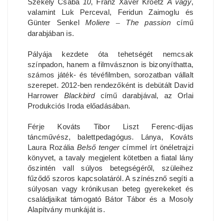
Székely Csaba
10
, Franz Xaver Kroetz
A vágy
,
valamint Luk Perceval, Feridun Zaimoglu és
Günter Senkel
Moliere
–
The passion
című
darabjában is.
Pályája kezdete óta tehetségét nemcsak
színpadon, hanem a filmvásznon is bizonyíthatta,
számos játék- és tévéfilmben, sorozatban vállalt
szerepet. 2012-ben rendezőként is debütált David
Harrower
Blackbird
című darabjával, az Orlai
Produkciós Iroda előadásában.
Férje Kováts Tibor Liszt Ferenc-díjas
táncművész, balettpedagógus. Lánya, Kováts
Laura Rozália
Belső tenger
címmel írt önéletrajzi
könyvet, a tavaly megjelent kötetben a fiatal lány
őszintén vall súlyos betegségéről, szüleihez
fűződő szoros kapcsolatáról. A színésznő segíti a
súlyosan vagy krónikusan beteg gyerekeket és
családjaikat támogató Bátor Tábor és a Mosoly
Alapítvány munkáját is.