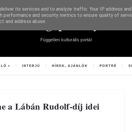
eliver its services and to analyze traffic. Your IP address and
h performance and security metrics to ensure quality of servi
Súgópéldány
ect and address abuse.
Független kulturális portál
OLÓ
INTERJÚ
HÍREK, AJÁNLÓK
PORTRÉ
S
me a Lábán Rudolf-díj idei