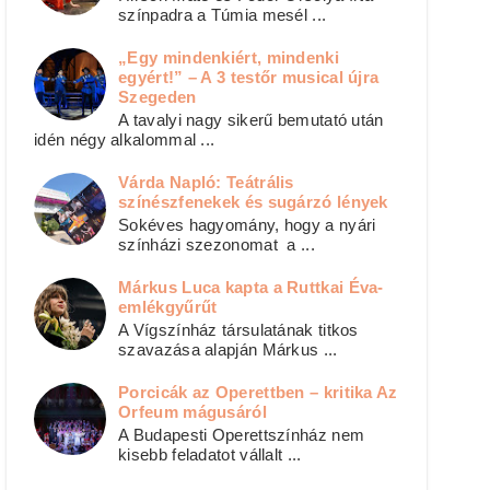
színpadra a Túmia mesél ...
„Egy mindenkiért, mindenki
egyért!” – A 3 testőr musical újra
Szegeden
A tavalyi nagy sikerű bemutató után
idén négy alkalommal ...
Várda Napló: Teátrális
színészfenekek és sugárzó lények
Sokéves hagyomány, hogy a nyári
színházi szezonomat a ...
Márkus Luca kapta a Ruttkai Éva-
emlékgyűrűt
A Vígszínház társulatának titkos
szavazása alapján Márkus ...
Porcicák az Operettben – kritika Az
Orfeum mágusáról
A Budapesti Operettszínház nem
kisebb feladatot vállalt ...