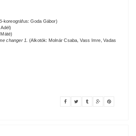
-koreográfus: Goda Gábor)
 Adél)
 Máté)
e changer 1.
(Alkotók: Molnár Csaba, Vass Imre, Vadas