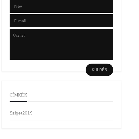
CÍMKÉK
Sziget2019