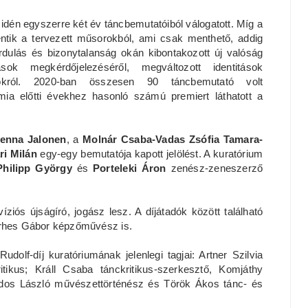
idén egyszerre két év táncbemutatóiból válogatott. Míg a
ntik a tervezett műsorokból, ami csak menthető, addig
rdulás és bizonytalanság okán kibontakozott új valóság
ások megkérdőjelezéséről, megváltozott identitások
atokról. 2020-ban összesen 90 táncbemutató volt
a előtti évekhez hasonló számú premiert láthatott a
Jenna Jalonen
, a
Molnár Csaba-Vadas Zsófia Tamara-
ri Milán
egy-egy bemutatója kapott jelölést. A kuratórium
hilipp György
és
Porteleki Áron
zenész-zeneszerző
víziós újságíró, jogász lesz. A díjátadók között található
erhes Gábor képzőművész is.
dolf-díj kuratóriumának jelenlegi tagjai: Artner Szilvia
itikus; Králl Csaba tánckritikus-szerkesztő, Komjáthy
ados László művészettörténész és Török Ákos tánc- és