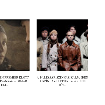
KEN PREMIER ELŐTT
A BALTAZÁR SZÍNHÁZ KAPJA IDÉN
KÍVÁNSÁG – IMMÁR
A SZÍNHÁZI KRITIKUSOK CÉHE
TELJ...
JÖV...