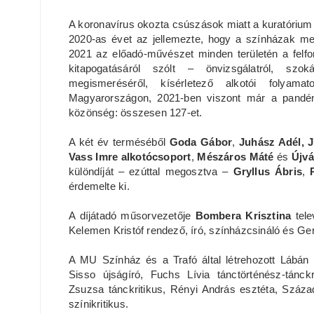
A koronavírus okozta csúszások miatt a kuratórium 
2020-as évet az jellemezte, hogy a színházak me
2021 az előadó-művészet minden területén a felfo
kitapogatásáról szólt – önvizsgálatról, szok
megismeréséről, kísérletező alkotói folyam
Magyarországon, 2021-ben viszont már a pandémi
közönség: összesen 127-et.
A két év terméséből
Goda Gábor
,
Juhász Adél, 
Vass Imre alkotócsoport
,
Mészáros Máté
és
Újvá
különdíját – ezúttal megosztva –
Gryllus Ábris
,
P
érdemelte ki.
A díjátadó műsorvezetője
Bombera Krisztina
tele
Kelemen Kristóf rendező, író, színházcsináló és G
A MU Színház és a Trafó által létrehozott Lábán Ru
Sisso újságíró, Fuchs Lívia tánctörténész-tánckr
Zsuzsa tánckritikus, Rényi András esztéta, Száz
színikritikus.