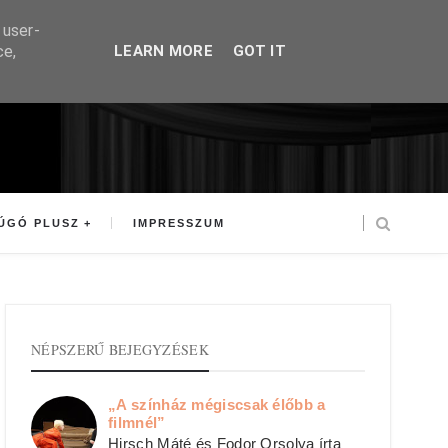
 user-
ce,
LEARN MORE
GOT IT
ÚGÓ PLUSZ
IMPRESSZUM
NÉPSZERŰ BEJEGYZÉSEK
„A színház mégiscsak élőbb a
filmnél”
Hirsch Máté és Fodor Orsolya írta