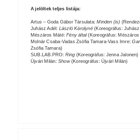
A jelöltek teljes listája:
Artus – Goda Gábor Társulata:
Minden (is)
(Rendező
Juhász Adél:
László Károlyné
(Koreográfus: Juhász
Mészáros Máté:
Fény által
(Koreográfus: Mészáros
Molnár Csaba-Vadas Zsófia Tamara-Vass Imre:
Gam
Zsófia Tamara)
SUB.LAB.PRO:
Ring
(Koreográfus: Jenna Jalonen)
Újvári Milán:
Show
(Koreográfus: Újvári Milán)