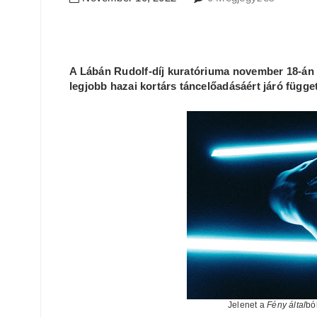
A Lábán Rudolf-díj kuratóriuma november 18-án (
legjobb hazai kortárs táncelőadásáért járó függet
Jelenet a
Fény által
bó