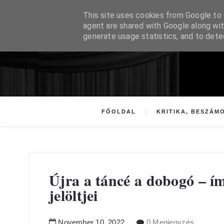
This site uses cookies from Google to d
agent are shared with Google along wit
generate usage statistics, and to det
FŐOLDAL
KRITIKA, BESZÁM
Újra a táncé a dobogó – í
jelöltjei
November
10
,
2022
0 Megjegyzés