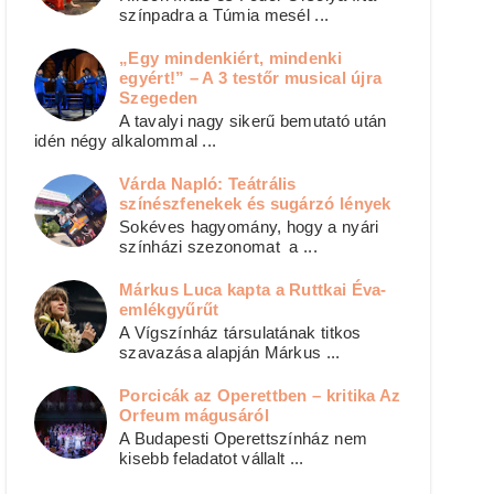
színpadra a Túmia mesél ...
„Egy mindenkiért, mindenki
egyért!” – A 3 testőr musical újra
Szegeden
A tavalyi nagy sikerű bemutató után
idén négy alkalommal ...
Várda Napló: Teátrális
színészfenekek és sugárzó lények
Sokéves hagyomány, hogy a nyári
színházi szezonomat a ...
Márkus Luca kapta a Ruttkai Éva-
emlékgyűrűt
A Vígszínház társulatának titkos
szavazása alapján Márkus ...
Porcicák az Operettben – kritika Az
Orfeum mágusáról
A Budapesti Operettszínház nem
kisebb feladatot vállalt ...