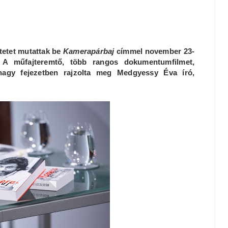
ötetet mutattak be
Kamerapárbaj
címmel november 23-
A műfajteremtő, több rangos dokumentumfilmet,
 nagy fejezetben rajzolta meg Medgyessy Éva író,