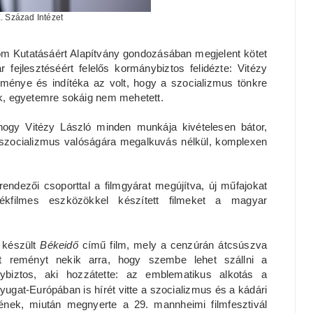
. Század Intézet
om Kutatásáért Alapítvány gondozásában megjelent kötet
fejlesztéséért felelős kormánybiztos felidézte: Vitézy
ménye és indítéka az volt, hogy a szocializmus tönkre
ték, egyetemre sokáig nem mehetett.
hogy Vitézy László minden munkája kivételesen bátor,
a szocializmus valóságára megalkuvás nélkül, komplexen
ndezői csoporttal a filmgyárat megújítva, új műfajokat
ékfilmes eszközökkel készített filmeket a magyar
 készült
Békeidő
című film, mely a cenzúrán átcsúszva
tt reményt nekik arra, hogy szembe lehet szállni a
biztos, aki hozzátette: az emblematikus alkotás a
yugat-Európában is hírét vitte a szocializmus és a kádári
ének, miután megnyerte a 29. mannheimi filmfesztivál