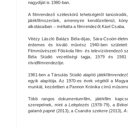
nagydíját is 1980-ban.
A filmrendező széleskörű tehetségéről tanúskodik
játékfilmszerűek, amennyire kendőzetlenül, köny
alkotásaiban
–
méltatta a filmrendezőt Káel Csaba.
Vitézy László Balázs Béla-díjas, Sára-Csoóri-életműd
érdemes és kiváló művész 1940-ben születet
Filmművészeti Főiskola film- és televíziórendező s
Béla Stúdió vezetőségi tagja, 1979 és 1981
rövidfilmrendezője.
1981-ben a Társulás Stúdió alapító játékfilmrend
egyik alapítója. Az 1970-es évek végétől a Magyar 
munkát, kezdetben a Pannon Krónika című műsorná
Több rangos dokumentumfilm, játékfilm kapcso
szerepelnek, mint a
Leleplezés
(1978-79), a
Békei
galamb papné
(2013), a
Csandra szekere
(2013),
A