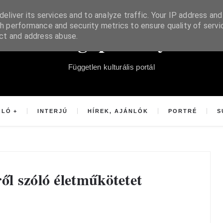
eliver its services and to analyze traffic. Your IP address and
h performance and security metrics to ensure quality of servi
Súgópéldány
ect and address abuse.
Független kulturális portál
OLÓ
INTERJÚ
HÍREK, AJÁNLÓK
PORTRÉ
S
ől szóló életműkötetet