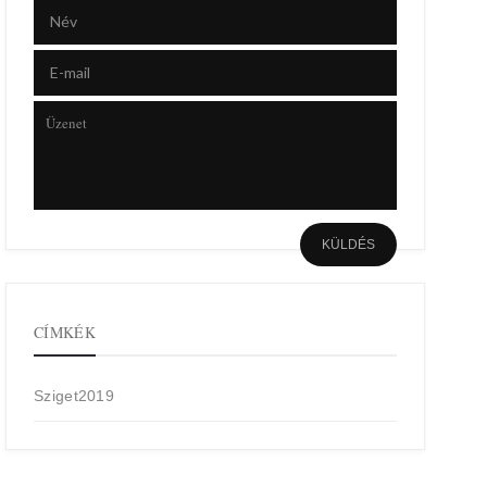
CÍMKÉK
Sziget2019