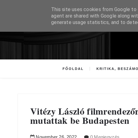
This site uses cookies from Google to d
agent are shared with Google along wit
generate usage statistics, and to det
FŐOLDAL
KRITIKA, BESZÁM
Vitézy László filmrendezőr
mutattak be Budapesten
November
26
,
2022
0 Megjegyzés