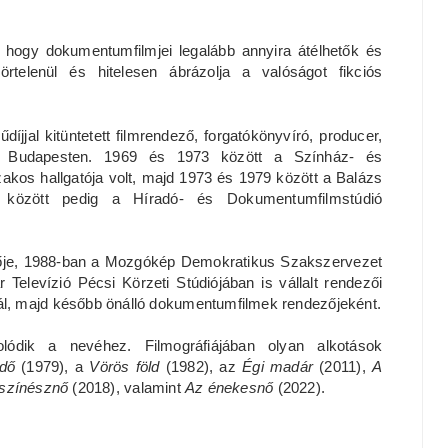
, hogy dokumentumfilmjei legalább annyira átélhetők és
örtelenül és hitelesen ábrázolja a valóságot fikciós
íjjal kitüntetett filmrendező, forgatókönyvíró, producer,
t Budapesten. 1969 és 1973 között a Színház- és
zakos hallgatója volt, majd 1973 és 1979 között a Balázs
 között pedig a Híradó- és Dokumentumfilmstúdió
ezője, 1988-ban a Mozgókép Demokratikus Szakszervezet
Televízió Pécsi Körzeti Stúdiójában is vállalt rendezői
l, majd később önálló dokumentumfilmek rendezőjeként.
lódik a nevéhez. Filmográfiájában olyan alkotások
dő
(1979), a
Vörös föld
(1982), az
Égi madár
(2011),
A
 színésznő
(2018), valamint
Az énekesnő
(2022).