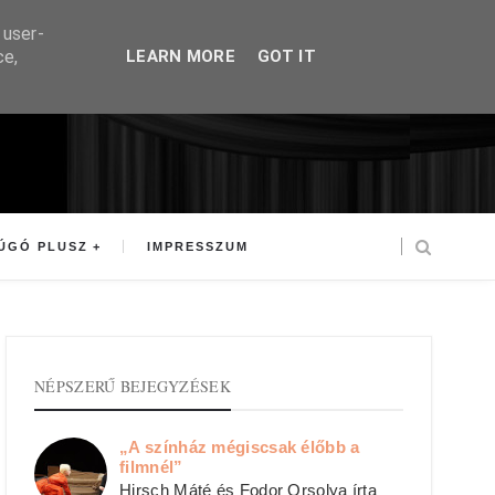
 user-
ce,
LEARN MORE
GOT IT
ÚGÓ PLUSZ
IMPRESSZUM
NÉPSZERŰ BEJEGYZÉSEK
„A színház mégiscsak élőbb a
filmnél”
Hirsch Máté és Fodor Orsolya írta