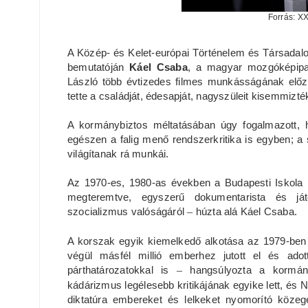
Forrás: XX
A Közép- és Kelet-európai Történelem és Társadal
bemutatóján
Káel Csaba
, a magyar mozgóképipar 
László több évtizedes filmes munkásságának előz
tette a családját, édesapját, nagyszüleit kisemmiz
A kormánybiztos méltatásában úgy fogalmazott, 
egészen a falig menő rendszerkritika is egyben; 
világítanak rá munkái.
Az 1970-es, 1980-as években a Budapesti Iskola re
megteremtve, egyszerű dokumentarista és ját
szocializmus valóságáról
–
húzta alá Káel Csaba.
A korszak egyik kiemelkedő alkotása az 1979-ben
végül másfél millió emberhez jutott el és ado
párthatározatokkal is
–
hangsúlyozta a kormány
kádárizmus legélesebb kritikájának egyike lett, és N
diktatúra embereket és lelkeket nyomorító közeg