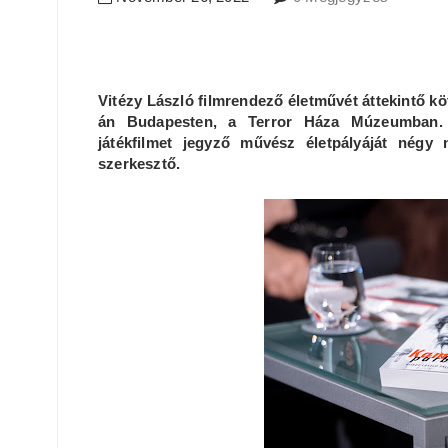
Vitézy László filmrendező életművét áttekintő k
án Budapesten, a Terror Háza Múzeumban. 
játékfilmet jegyző művész életpályáját négy
szerkesztő.