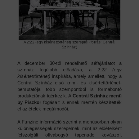
A 2:22 (egy kísértettörténet) szereplői (forrás: Centrál
Színház)
A december 30-tól rendelhető séfajánlatot a
színház legújabb előadása, a
2:22 (egy
kísértettörténet)
inspirálta, amely amellett, hogy a
Centrál Színház első krimi- és kísértettörténet-
bemutatója, több szempontból is formabontó
produkciónak ígérkezik. A
Centrál Színház menü
by Piszkor
fogásait is ennek mentén készítették
el az ételek megálmodói.
A Funzine információ szerint a menüsorban olyan
különlegességek szerepelnek, mint az előételként
felszolgált olívabogyó tapenade kovászolt