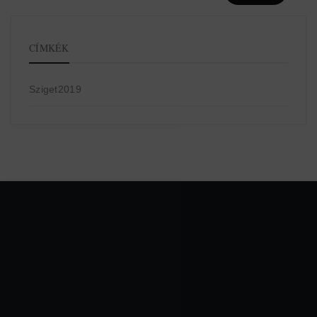
CÍMKÉK
Sziget2019