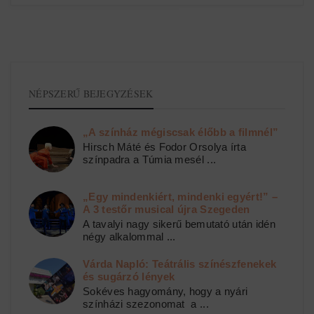
NÉPSZERŰ BEJEGYZÉSEK
„A színház mégiscsak élőbb a filmnél”
Hirsch Máté és Fodor Orsolya írta
színpadra a Túmia mesél ...
„Egy mindenkiért, mindenki egyért!” –
A 3 testőr musical újra Szegeden
A tavalyi nagy sikerű bemutató után idén
négy alkalommal ...
Várda Napló: Teátrális színészfenekek
és sugárzó lények
Sokéves hagyomány, hogy a nyári
színházi szezonomat a ...