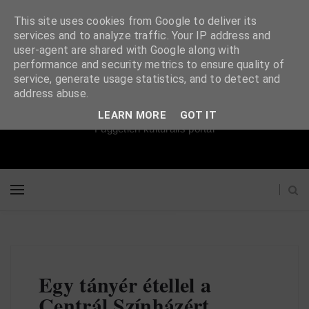
This site uses cookies from Google to deliver its
services and to analyze traffic. Your IP address and
user-agent are shared with Google along with
performance and security metrics to ensure quality of
service, generate usage statistics, and to detect and
Súgópéldány
address abuse.
LEARN MORE
GOT IT
Független kulturális portál
Egy tányér étellel a
Centrál Színházért