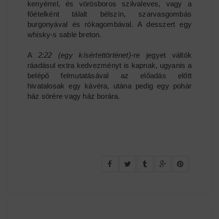
kenyérrel, és vörösboros szilvaleves, vagy a
főételként tálalt bélszín, szarvasgombás
burgonyával és rókagombával. A desszert egy
whisky-s sable breton.
A
2:22 (egy kísértettörténet)
-re jegyet váltók
ráadásul extra kedvezményt is kapnak, ugyanis a
belépő felmutatásával az előadás előtt
hivatalosak egy kávéra, utána pedig egy pohár
ház sörére vagy ház borára.