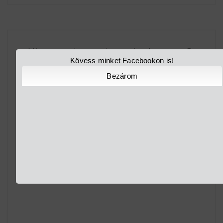
Nincsenek megjegyzések:
Kövess minket Facebookon is!
Bezárom
Megjegyzés küldése