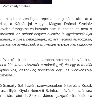
ó / Vörösmarty Színház
an másodszor vendégszerepel a beregszászi társulat a
Edina, a Kárpátaljai Megyei Magyar Drámai Színház
nagyobb támogatás és bíztatás nem is lehetne, és nem is
etlenül, az otthoni helyzet ellenére is igyekszünk újat
giriadók, a fűtési nehézségek, az áramellátás akadozása,
ntosítást, de igyekszünk a művészet erejébe kapaszkodva
dévesként került ebbe a darabba, hatalmas kihívásokkal
zel a fricskával visszatér a másvilágról, és egy komédiát
lyban volt, viszonylag hosszabb ideje, és Vidnyánszky
akozásra.
”
Vörösmarty Színházért szervezésében érkezett a Kozák
gszászi Illyés Gyula Nemzeti Színház művészei számára
en a társulatot dr. Szikora János igazgató köszöntötte a