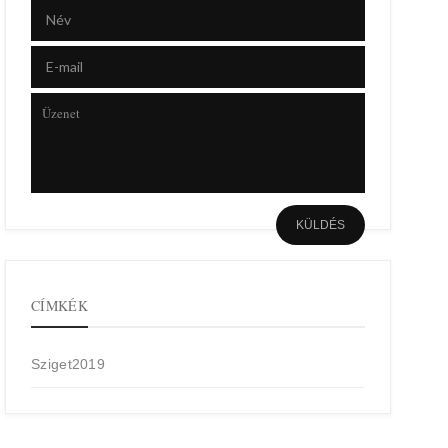
CÍMKÉK
Sziget2019