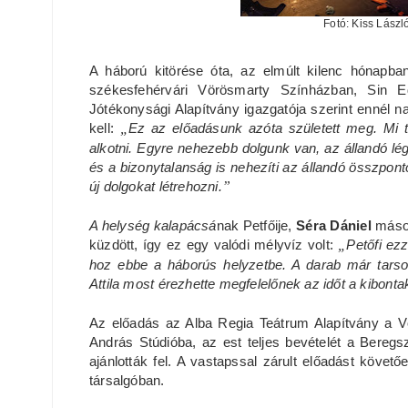
Fotó: Kiss Lászl
A háború kitörése óta, az elmúlt kilenc hónapb
székesfehérvári Vörösmarty Színházban, Sin 
Jótékonysági Alapítvány igazgatója szerint ennél 
kell:
„
Ez az előadásunk azóta született meg. Mi tör
alkotni. Egyre nehezebb dolgunk van, az állandó lé
és a bizonytalanság is nehezíti az állandó összpo
új dolgokat létrehozni.
”
A helység kalapácsá
nak Petfőije,
Séra Dániel
máso
küzdött, így ez egy valódi mélyvíz volt:
„
Petőfi ez
hoz ebbe a háborús helyzetbe. A darab már tarso
Attila most érezhette megfelelőnek az időt a kibont
Az előadás az Alba Regia Teátrum Alapítvány a 
András Stúdióba, az est teljes bevételét a Bere
ajánlották fel. A vastapssal zárult előadást követő
társalgóban.