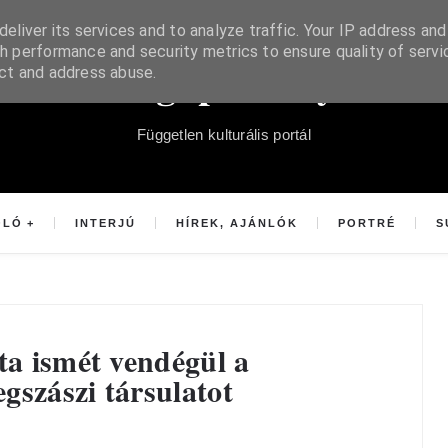
eliver its services and to analyze traffic. Your IP address and
h performance and security metrics to ensure quality of servi
Súgópéldány
ect and address abuse.
Független kulturális portál
OLÓ
INTERJÚ
HÍREK, AJÁNLÓK
PORTRÉ
S
ta ismét vendégül a
gszászi társulatot