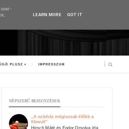
 user-
ce,
LEARN MORE
GOT IT
ÚGÓ PLUSZ
IMPRESSZUM
NÉPSZERŰ BEJEGYZÉSEK
„A színház mégiscsak élőbb a
filmnél”
Hirsch Máté és Fodor Orsolya írta