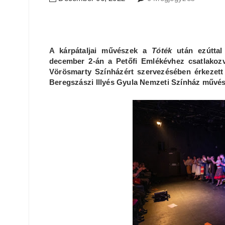
A kárpátaljai művészek a
Tóték
után ezútta
december 2-án a Petőfi Emlékévhez csatlakoz
Vörösmarty Színházért szervezésében érkezett 
Beregszászi Illyés Gyula Nemzeti Színház művész