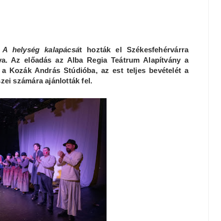
l
A helység kalapácsá
t hozták el Székesfehérvárra
va. Az előadás az Alba Regia Teátrum Alapítvány a
a Kozák András Stúdióba, az est teljes bevételét a
ei számára ajánlották fel.