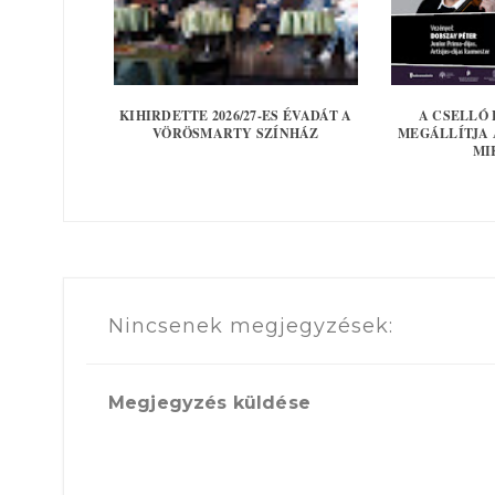
KIHIRDETTE 2026/27-ES ÉVADÁT A
A CSELLÓ
VÖRÖSMARTY SZÍNHÁZ
MEGÁLLÍTJA 
MIK
Nincsenek megjegyzések:
Megjegyzés küldése