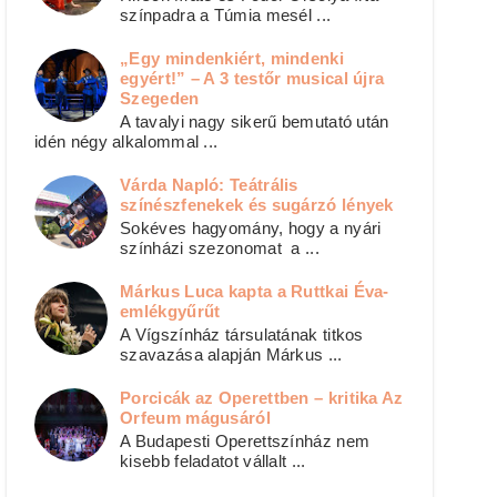
színpadra a Túmia mesél ...
„Egy mindenkiért, mindenki
egyért!” – A 3 testőr musical újra
Szegeden
A tavalyi nagy sikerű bemutató után
idén négy alkalommal ...
Várda Napló: Teátrális
színészfenekek és sugárzó lények
Sokéves hagyomány, hogy a nyári
színházi szezonomat a ...
Márkus Luca kapta a Ruttkai Éva-
emlékgyűrűt
A Vígszínház társulatának titkos
szavazása alapján Márkus ...
Porcicák az Operettben – kritika Az
Orfeum mágusáról
A Budapesti Operettszínház nem
kisebb feladatot vállalt ...