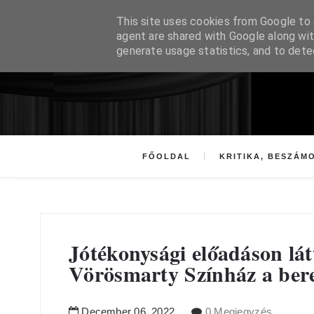
This site uses cookies from Google to d
agent are shared with Google along wit
generate usage statistics, and to det
FŐOLDAL
KRITIKA, BESZÁM
Jótékonysági előadáson lát
Vörösmarty Színház a bere
December
06
,
2022
0 Megjegyzés