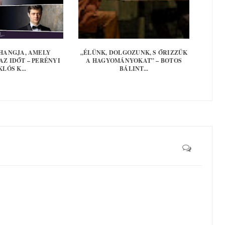
 HANGJA, AMELY
„ÉLÜNK, DOLGOZUNK, S ŐRIZZÜK
AZ IDŐT – PERÉNYI
A HAGYOMÁNYOKAT” – BOTOS
LÓS K...
BÁLINT...