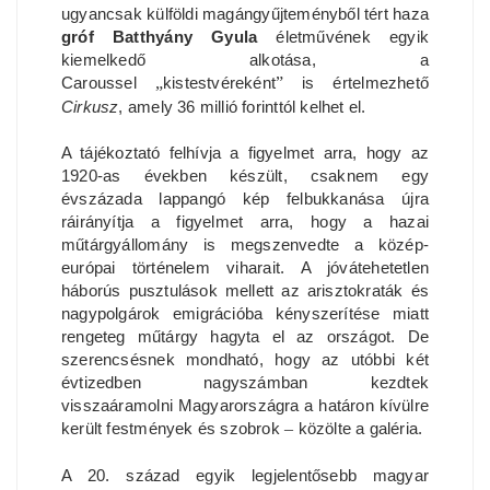
ugyancsak külföldi magángyűjteményből tért haza
gróf Batthyány Gyula
életművének egyik
kiemelkedő alkotása, a
Caroussel
„
kistestvéreként
”
is értelmezhető
Cirkusz
, amely 36 millió forinttól kelhet el.
A tájékoztató felhívja a figyelmet arra, hogy az
1920-as években készült, csaknem egy
évszázada lappangó kép felbukkanása újra
ráirányítja a figyelmet arra, hogy a hazai
műtárgyállomány is megszenvedte a közép-
európai történelem viharait. A jóvátehetetlen
háborús pusztulások mellett az arisztokraták és
nagypolgárok emigrációba kényszerítése miatt
rengeteg műtárgy hagyta el az országot. De
szerencsésnek mondható, hogy az utóbbi két
évtizedben nagyszámban kezdtek
visszaáramolni Magyarországra a határon kívülre
került festmények és szobrok
–
közölte a galéria.
A 20. század egyik legjelentősebb magyar