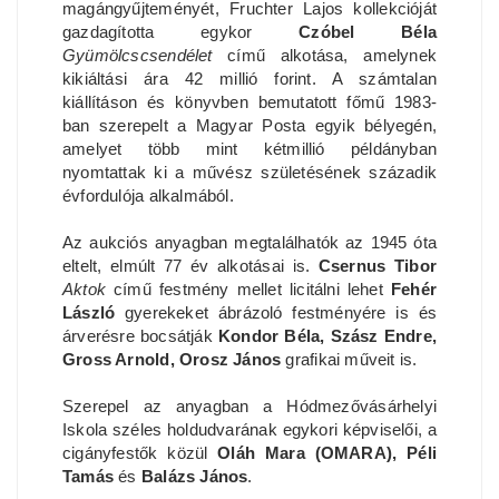
magángyűjteményét, Fruchter Lajos kollekcióját
gazdagította egykor
Czóbel Béla
Gyümölcscsendélet
című alkotása, amelynek
kikiáltási ára 42 millió forint. A számtalan
kiállításon és könyvben bemutatott főmű 1983-
ban szerepelt a Magyar Posta egyik bélyegén,
amelyet több mint kétmillió példányban
nyomtattak ki a művész születésének századik
évfordulója alkalmából.
Az aukciós anyagban megtalálhatók az 1945 óta
eltelt, elmúlt 77 év alkotásai is.
Csernus Tibor
Aktok
című festmény mellet licitálni lehet
Fehér
László
gyerekeket ábrázoló festményére is és
árverésre bocsátják
Kondor Béla, Szász Endre,
Gross Arnold, Orosz János
grafikai műveit is.
Szerepel az anyagban a Hódmezővásárhelyi
Iskola széles holdudvarának egykori képviselői, a
cigányfestők közül
Oláh Mara (OMARA), Péli
Tamás
és
Balázs János
.