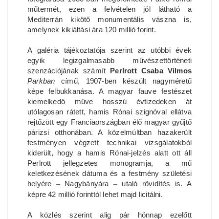
műtermét, ezen a felvételen jól látható a
Mediterrán kikötő monumentális vászna is,
amelynek kikiáltási ára 120 millió forint.
A galéria tájékoztatója szerint az utóbbi évek
egyik legizgalmasabb művészettörténeti
szenzációjának számít
Perlrott Csaba Vilmos
Parkban
című, 1907-ben készült nagyméretű
képe felbukkanása. A magyar fauve festészet
kiemelkedő műve hosszú évtizedeken át
utólagosan rátett, hamis Rónai szignóval ellátva
rejtőzött egy Franciaországban élő magyar gyűjtő
párizsi otthonában. A közelmúltban hazakerült
festményen végzett technikai vizsgálatokból
kiderült, hogy a hamis Rónai-jelzés alatt ott áll
Perlrott jellegzetes monogramja, a mű
keletkezésének dátuma és a festmény születési
helyére
–
Nagybányára
–
utaló rövidítés is. A
képre 42 millió forinttól lehet majd licitálni.
A közlés szerint alig pár hónnap ezelőtt