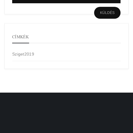
CÍMKÉK
Sziget2019