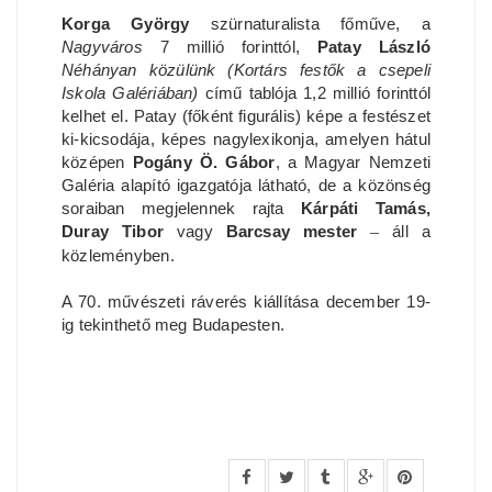
Korga György
szürnaturalista főműve, a
Nagyváros
7 millió forinttól,
Patay László
Néhányan közülünk (Kortárs festők a csepeli
Iskola Galériában)
című tablója 1,2 millió forinttól
kelhet el. Patay (főként figurális) képe a festészet
ki-kicsodája, képes nagylexikonja, amelyen hátul
középen
Pogány Ö. Gábor
, a Magyar Nemzeti
Galéria alapító igazgatója látható, de a közönség
soraiban megjelennek rajta
Kárpáti Tamás,
Duray Tibor
vagy
Barcsay mester
–
áll a
közleményben.
A 70. művészeti ráverés kiállítása december 19-
ig tekinthető meg Budapesten.