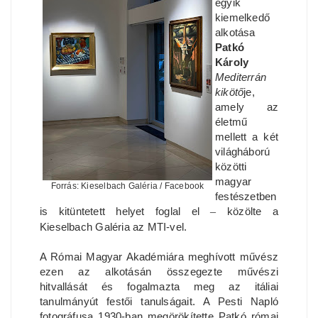
egyik
kiemelkedő
alkotása
Patkó
Károly
Mediterrán
kikötő
je,
amely az
életmű
mellett a két
világháború
közötti
magyar
Forrás: Kieselbach Galéria / Facebook
festészetben
is kitüntetett helyet foglal el
–
közölte a
Kieselbach Galéria az MTI-vel.
A Római Magyar Akadémiára meghívott művész
ezen az alkotásán összegezte művészi
hitvallását és fogalmazta meg az itáliai
tanulmányút festői tanulságait. A Pesti Napló
fotográfusa 1930-ban megörökítette Patkó római