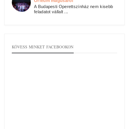
Orfeum mágusáról
A Budapesti Operettszínház nem kisebb
feladatot vállalt ...
KÖVESS MINKET FACEBOOKON