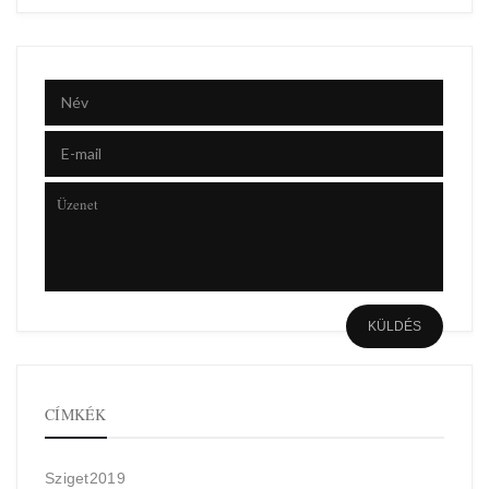
CÍMKÉK
Sziget2019