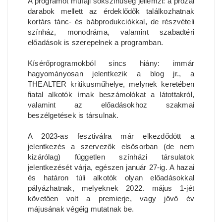
A programot műfaji sokszínűség jellemzi: a prózai
darabok mellett az érdeklődők találkozhatnak
kortárs tánc- és bábprodukciókkal, de részvételi
színház, monodráma, valamint szabadtéri
előadások is szerepelnek a programban.
Kísérőprogramokból sincs hiány: immár
hagyományosan jelentkezik a blog jr., a
THEALTER kritikusműhelye, melynek keretében
fiatal alkotók írnak beszámolókat a látottakról,
valamint az előadásokhoz szakmai
beszélgetések is társulnak.
A 2023-as fesztiválra már elkezdődött a
jelentkezés a szervezők elsősorban (de nem
kizárólag) független színházi társulatok
jelentkezését várja, egészen január 27-ig. A hazai
és határon túli alkotók olyan előadásokkal
pályázhatnak, melyeknek 2022. május 1-jét
követően volt a premierje, vagy jövő év
májusának végéig mutatnak be.