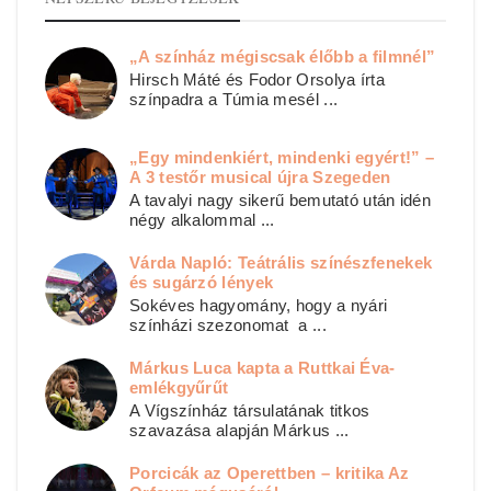
„A színház mégiscsak élőbb a filmnél”
Hirsch Máté és Fodor Orsolya írta
színpadra a Túmia mesél ...
„Egy mindenkiért, mindenki egyért!” –
A 3 testőr musical újra Szegeden
A tavalyi nagy sikerű bemutató után idén
négy alkalommal ...
Várda Napló: Teátrális színészfenekek
és sugárzó lények
Sokéves hagyomány, hogy a nyári
színházi szezonomat a ...
Márkus Luca kapta a Ruttkai Éva-
emlékgyűrűt
A Vígszínház társulatának titkos
szavazása alapján Márkus ...
Porcicák az Operettben – kritika Az