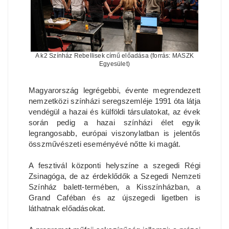
A k2 Színház Rebellisek című előadása (forrás: MASZK
Egyesület)
Magyarország legrégebbi, évente megrendezett
nemzetközi színházi seregszemléje 1991 óta látja
vendégül a hazai és külföldi társulatokat, az évek
során pedig a hazai színházi élet egyik
legrangosabb, európai viszonylatban is jelentős
összművészeti eseményévé nőtte ki magát.
A fesztivál központi helyszíne a szegedi Régi
Zsinagóga, de az érdeklődők a Szegedi Nemzeti
Színház balett-termében, a Kisszínházban, a
Grand Caféban és az újszegedi ligetben is
láthatnak előadásokat.