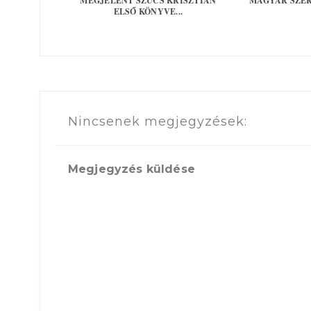
MEGJELENT SZŰCS KRISZTIÁN
MAGYAR SZE
ELSŐ KÖNYVE...
Nincsenek megjegyzések:
Megjegyzés küldése