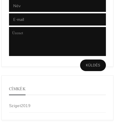
CÍMKÉK
Sziget2019