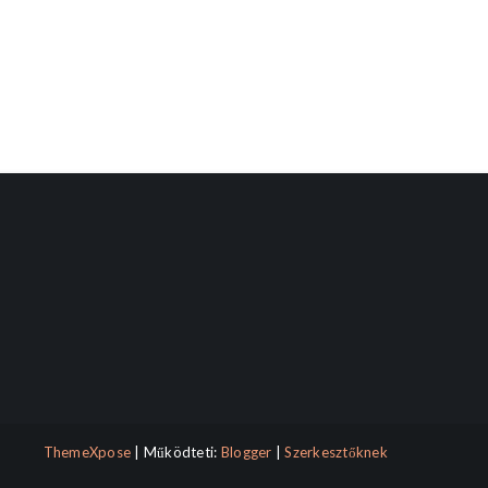
ThemeXpose
| Működteti:
Blogger
|
Szerkesztőknek