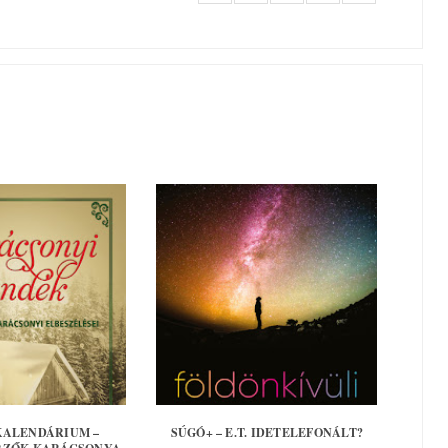
KALENDÁRIUM –
SÚGÓ+ – E.T. IDETELEFONÁLT?