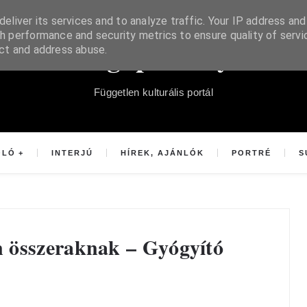
eliver its services and to analyze traffic. Your IP address and
h performance and security metrics to ensure quality of servi
Súgópéldány
ect and address abuse.
Független kulturális portál
OLÓ
INTERJÚ
HÍREK, AJÁNLÓK
PORTRÉ
S
 összeraknak – Gyógyító