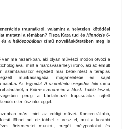
nerációs traumákról, valamint a helytelen kötődési
újat mutatni a témában? Tisza Kata tud és
Hipnózis 6-
 és a hálószobában
című novelláskötetében
meg is
ő van ma hazánkban, aki olyan művészi módon ötvözi a
ichológiával, mint a marosvásárhelyi írónő, aki az elmúlt
en számtalanszor engedett már betekintést a terápiás
végzett munkásságába, magánéletébe és saját
yamatába. Az
Egyedül. A szerethető öregedés felé
című
rehaladtáról, a
Kékre szeretni
és a
Most. Túlélő leszel,
egeiben pedig a bántalmazó kapcsolatok rejtett
t kendőzetlen őszinteséggel.
zonban más, mint az eddigi művei. Koncentráltabb,
kicsit többet ad, de többet is vesz el, mint a korábbi
éves önismeretei munkát, megélt mélypontokat és