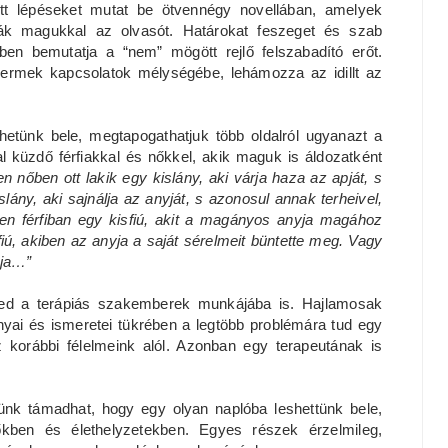
ett lépéseket mutat be ötvennégy novellában, amelyek
ják magukkal az olvasót. Határokat feszeget és szab
en bemutatja a “nem” mögött rejlő felszabadító erőt.
ermek kapcsolatok mélységébe, lehámozza az idillt az
thetünk bele, megtapogathatjuk több oldalról ugyanazt a
l küzdő férfiakkal és nőkkel, akik maguk is áldozatként
n nőben ott lakik egy kislány, aki várja haza az apját, s
ány, aki sajnálja az anyját, s azonosul annak terheivel,
nden férfiban egy kisfiú, akit a magányos anyja magához
fiú, akiben az anyja a saját sérelmeit büntette meg. Vagy
pja…”
nged a terápiás szakemberek munkájába is. Hajlamosak
yai és ismeretei tükrében a legtöbb problémára tud egy
z korábbi félelmeink alól. Azonban egy terapeutának is
nk támadhat, hogy egy olyan naplóba leshettünk bele,
őkben és élethelyzetekben. Egyes részek érzelmileg,