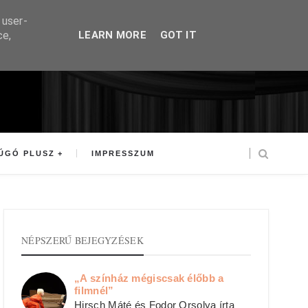
 user-
ce,
LEARN MORE
GOT IT
ÚGÓ PLUSZ
IMPRESSZUM
NÉPSZERŰ BEJEGYZÉSEK
„A színház mégiscsak élőbb a
filmnél”
Hirsch Máté és Fodor Orsolya írta