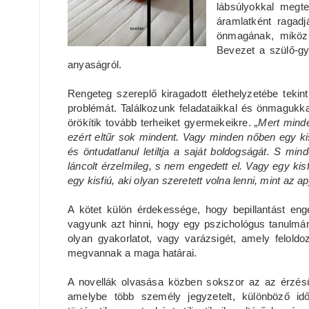
lábsúlyokkal megt
áramlatként ragad
önmagának, miközb
Bevezet a szülő-gy
anyaságról.
Rengeteg szereplő kiragadott élethelyzetébe tekin
problémát. Találkozunk feladataikkal és önmagukka
örökítik tovább terheiket gyermekeikre.
„Mert minde
ezért eltűr sok mindent. Vagy minden nőben egy kisl
és öntudatlanul letiltja a saját boldogságát. S mi
láncolt érzelmileg, s nem engedett el. Vagy egy kis
egy kisfiú, aki olyan szeretett volna lenni, mint az a
A kötet külön érdekessége, hogy bepillantást e
vagyunk azt hinni, hogy egy pszichológus tanulmán
olyan gyakorlatot, vagy varázsigét, amely feloldo
megvannak a maga határai.
A novellák olvasása közben sokszor az az érzésü
amelybe több személy jegyzetelt, különböző id