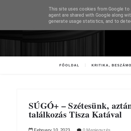
This site uses cookies from Google to d
agent are shared with Google along wit
generate usage statistics, and to det
FŐOLDAL
KRITIKA, BESZÁM
SÚGÓ+ – Szétesünk, aztán
találkozás Tisza Katával
February
10
,
2023
0 Megjegyzés