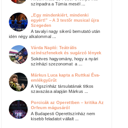
színpadra a Túmia mesél ...
„Egy mindenkiért, mindenki
egyért!” – A 3 testőr musical újra
Szegeden
A tavalyi nagy sikerű bemutató után
idén négy alkalommal ...
Várda Napló: Teátrális
színészfenekek és sugárzó lények
Sokéves hagyomány, hogy a nyári
színházi szezonomat a ...
Márkus Luca kapta a Ruttkai Éva-
emlékgyűrűt
A Vígszínház társulatának titkos
szavazása alapján Márkus ...
Porcicák az Operettben – kritika Az
Orfeum mágusáról
A Budapesti Operettszínház nem
kisebb feladatot vállalt ...