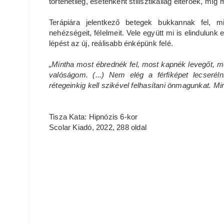
történetileg, esetenként stilisztikailag eltérőek, 
Terápiára jelentkező betegek bukkannak fel, m
nehézségeit, félelmeit. Vele együtt mi is elindulun
lépést az új, reálisabb énképünk felé.
„Mintha most ébrednék fel, most kapnék levegőt, m
valóságom. (...) Nem elég a férfiképet lecseréln
rétegeinkig kell szikével felhasítani önmagunkat. Mi
Tisza Kata: Hipnózis 6-kor
Scolar Kiadó, 2022, 288 oldal