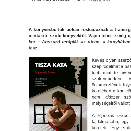
A könyvesboltok polcai roskadoznak a transzge
mintákról szóló könyvektől. Vajon lehet-e még 
kor
Abszurd terápiák az utcán, a konyhában
–
teszi
.
Kevés olyan szerz
szépirodalmat a psz
több mint tíz évb
szakemberként 
önismeretének fol
kötetében a kor elő
nem áldozat
szöv
mélységeiről vallot
A
Hipnózis 6-kor
a
fájdalmasabb, egy 
kötetek. Egy sok