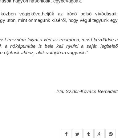
míg mások nagyon hasonlóak, egybevágóak.
iközben végigkövethetjük az írónő belső vívódásait,
k egy úton, mint önmagunk kísérői, hogy végül tegyünk egy
ost érezném folyni a vért az ereimben, most kezdődne a
i, a nőképünkbe is bele kell nyúlni a saját, legbelső
re eljutunk ahhoz, akik valójában vagyunk.”
Írta: Szidor-Kovács Bernadett