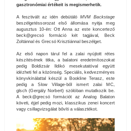
gasztronómiai értékeit is megismerhetik.
A fesztivált az idén debütáló
MVM Backstage
beszélgetéssorozat első állomása nyitja meg
augusztus 10-én: Ott Anna az este koncertező
beck@grecsó formáció két tagjával, Beck
Zoltánnal és Grecsó Krisztiánnal beszélget.
Az első napon tárul fel a zalai nyújtott rétes
készítésének titka, a balatoni eredetmítoszokat
pedig Boldizsár Ildikó mesekutatóval együtt
idézheti fel a közönség. Speciális, kedvezményes
könyvkínálattal készül a Bookline Terasz, este
pedig a Slow Village-ből ismert zalai MC,
glsch (Gergály Norbert) szólóban mutatkozik be.
A beck@grecsó formációt az Analog Balaton
követi, éjjel pedig mozi, klasszikus zenei koncert
vagy csillagvizsgálat bővíti a választékot.