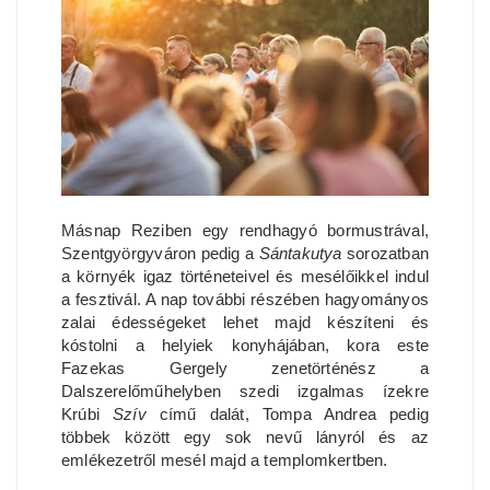
Másnap Reziben egy rendhagyó bormustrával,
Szentgyörgyváron pedig a
Sántakutya
sorozatban
a környék igaz történeteivel és mesélőikkel indul
a fesztivál. A nap további részében hagyományos
zalai édességeket lehet majd készíteni és
kóstolni a helyiek konyhájában, kora este
Fazekas Gergely zenetörténész a
Dalszerelőműhelyben szedi izgalmas ízekre
Krúbi
Szív
című dalát, Tompa Andrea pedig
többek között egy sok nevű lányról és az
emlékezetről mesél majd a templomkertben.