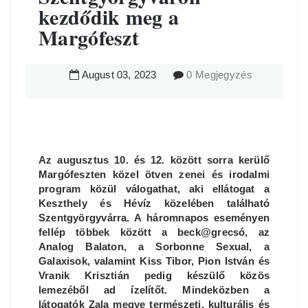
kezdődik meg a
Margófeszt
August
03
,
2023
0 Megjegyzés
Az augusztus 10. és 12. között sorra kerülő
Margófeszten közel ötven zenei és irodalmi
program közül válogathat, aki ellátogat a
Keszthely és Hévíz közelében található
Szentgyörgyvárra. A háromnapos eseményen
fellép többek között a beck@grecsó, az
Analog Balaton, a Sorbonne Sexual, a
Galaxisok, valamint Kiss Tibor, Pion István és
Vranik Krisztián pedig készülő közös
lemezéből ad ízelítőt. Mindeközben a
látogatók Zala megye természeti, kulturális és