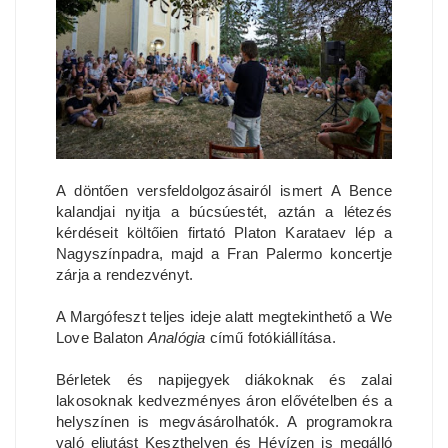
A döntően versfeldolgozásairól ismert A Bence
kalandjai nyitja a búcsúestét, aztán a létezés
kérdéseit költőien firtató Platon Karataev lép a
Nagyszínpadra, majd a Fran Palermo koncertje
zárja a rendezvényt.
A Margófeszt teljes ideje alatt megtekinthető a We
Love Balaton
Analógia
című fotókiállítása.
Bérletek és napijegyek diákoknak és zalai
lakosoknak kedvezményes áron elővételben és a
helyszínen is megvásárolhatók. A programokra
való eljutást Keszthelyen és Hévízen is megálló