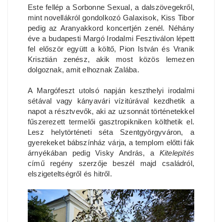
Este fellép a Sorbonne Sexual, a dalszövegekről,
mint novellákról gondolkozó Galaxisok, Kiss Tibor
pedig az Aranyakkord koncertjén zenél. Néhány
éve a budapesti Margó Irodalmi Fesztiválon lépett
fel először együtt a költő, Pion István és Vranik
Krisztián zenész, akik most közös lemezen
dolgoznak, amit elhoznak Zalába.
A Margófeszt utolsó napján keszthelyi irodalmi
sétával vagy kányavári vízitúrával kezdhetik a
napot a résztvevők, aki az uzsonnát történetekkel
fűszerezett termelői gasztropikniken költhetik el.
Lesz helytörténeti séta Szentgyörgyváron, a
gyerekeket bábszínház várja, a templom előtti fák
árnyékában pedig Visky András, a
Kitelepítés
című regény szerzője beszél majd családról,
elszigeteltségről és hitről.