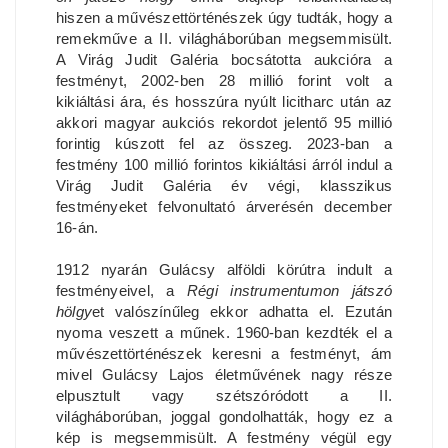
hiszen a művészettörténészek úgy tudták, hogy a
remekműve a II. világháborúban megsemmisült.
A Virág Judit Galéria bocsátotta aukcióra a
festményt, 2002-ben 28 millió forint volt a
kikiáltási ára, és hosszúra nyúlt licitharc után az
akkori magyar aukciós rekordot jelentő 95 millió
forintig kúszott fel az összeg. 2023-ban a
festmény 100 millió forintos kikiáltási árról indul a
Virág Judit Galéria év végi, klasszikus
festményeket felvonultató árverésén december
16-án.
1912 nyarán Gulácsy alföldi körútra indult a
festményeivel, a
Régi instrumentumon játszó
hölgy
et valószínűleg ekkor adhatta el. Ezután
nyoma veszett a műnek. 1960-ban kezdték el a
művészettörténészek keresni a festményt, ám
mivel Gulácsy Lajos életművének nagy része
elpusztult vagy szétszóródott a II.
világháborúban, joggal gondolhatták, hogy ez a
kép is megsemmisült. A festmény végül egy