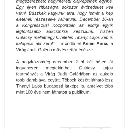
megszerezhető nagyméretű olajképeinek egyike.
Egy ilyen ritkaságra sokszor évtizedeket kell
várni. Büszkék vagyunk arra, hogy ismét a kép
életének részeseivé válhatunk. December 16-án
a Kongresszusi Központban az eddigi egyik
legfontosabb aukciónkra készülünk, hiszen
Gulácsy mellett egy kivételes Tihanyi Lajos kép is
kalapács alá kerül”
–
mondta el
Kelen Anna
, a
Virág Judit Galéria művészettörténésze.
A nagyközönség december 2-tól két héten át
ingyenesen megtekintheti Gulácsy Lajos
festményét a Virág Judit Galériában az aukció
többi darabjával együtt. Többek között látható lesz
Tihanyi Lajos budapesti látképe is, amelyet több
mint 100 éve nem láthatott a publikum.