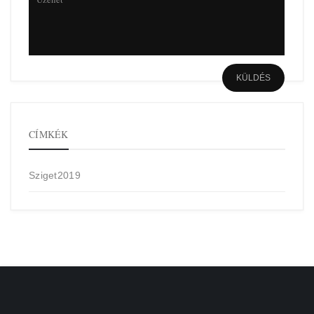
CÍMKÉK
Sziget2019