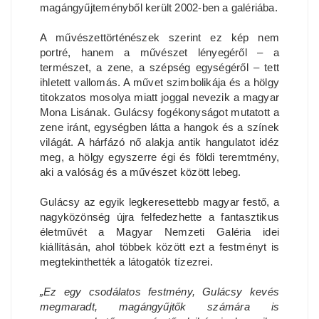
magángyűjteményből került 2002-ben a galériába.
A művészettörténészek szerint ez kép nem
portré, hanem a művészet lényegéről – a
természet, a zene, a szépség egységéről – tett
ihletett vallomás. A művet szimbolikája és a hölgy
titokzatos mosolya miatt joggal nevezik a magyar
Mona Lisának. Gulácsy fogékonyságot mutatott a
zene iránt, egységben látta a hangok és a színek
világát. A hárfázó nő alakja antik hangulatot idéz
meg, a hölgy egyszerre égi és földi teremtmény,
aki a valóság és a művészet között lebeg.
Gulácsy az egyik legkeresettebb magyar festő, a
nagyközönség újra felfedezhette a fantasztikus
életművét a Magyar Nemzeti Galéria idei
kiállításán, ahol többek között ezt a festményt is
megtekinthették a látogatók tízezrei.
„Ez egy csodálatos festmény, Gulácsy kevés
megmaradt, magángyűjtők számára is