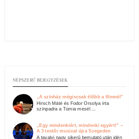
NÉPSZERŰ BEJEGYZÉSEK
„A színház mégiscsak élőbb a filmnél”
Hirsch Máté és Fodor Orsolya írta
színpadra a Túmia mesél ...
„Egy mindenkiért, mindenki egyért!” –
A 3 testőr musical újra Szegeden
A tavalyi nagy sikerű bemutató után idén