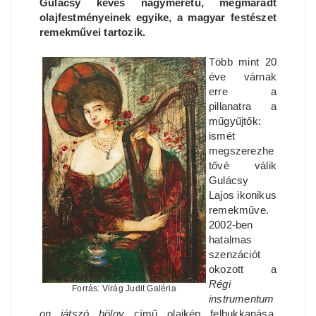
Gulácsy kevés nagyméretű, megmaradt
olajfestményeinek egyike, a magyar festészet
remekművei tartozik.
Több mint 20
éve várnak
erre a
pillanatra a
műgyűjtők:
ismét
megszerezhe
tővé válik
Gulácsy
Lajos ikonikus
remekműve.
2002-ben
hatalmas
szenzációt
okozott a
Régi
Forrás: Virág Judit Galéria
instrumentum
on játszó hölgy
című olajkép felbukkanása,