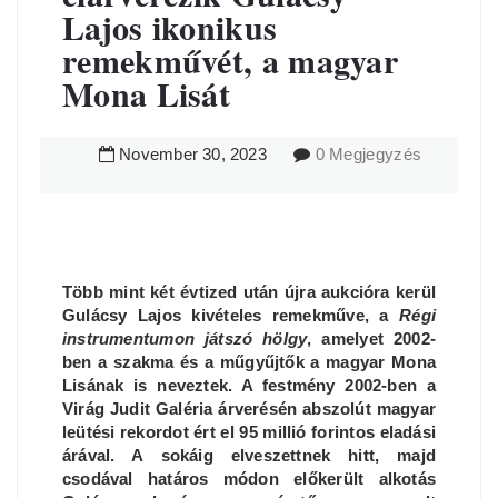
Lajos ikonikus
remekművét, a magyar
Mona Lisát
November
30
,
2023
0 Megjegyzés
Több mint két évtized után újra aukcióra kerül
Gulácsy Lajos kivételes remekműve, a
Régi
instrumentumon játszó hölgy
, amelyet 2002-
ben a szakma és a műgyűjtők a magyar Mona
Lisának is neveztek. A festmény 2002-ben a
Virág Judit Galéria árverésén abszolút magyar
leütési rekordot ért el 95 millió forintos eladási
árával. A sokáig elveszettnek hitt, majd
csodával határos módon előkerült alkotás