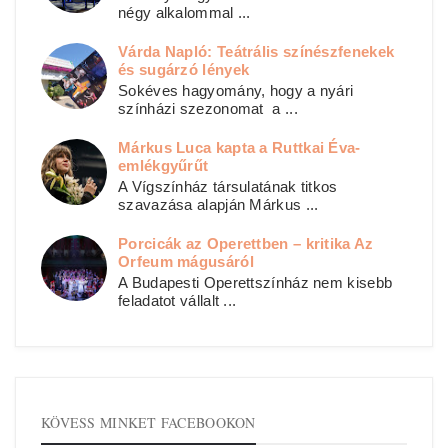
négy alkalommal ...
Várda Napló: Teátrális színészfenekek
és sugárzó lények
Sokéves hagyomány, hogy a nyári
színházi szezonomat a ...
Márkus Luca kapta a Ruttkai Éva-
emlékgyűrűt
A Vígszínház társulatának titkos
szavazása alapján Márkus ...
Porcicák az Operettben – kritika Az
Orfeum mágusáról
A Budapesti Operettszínház nem kisebb
feladatot vállalt ...
KÖVESS MINKET FACEBOOKON