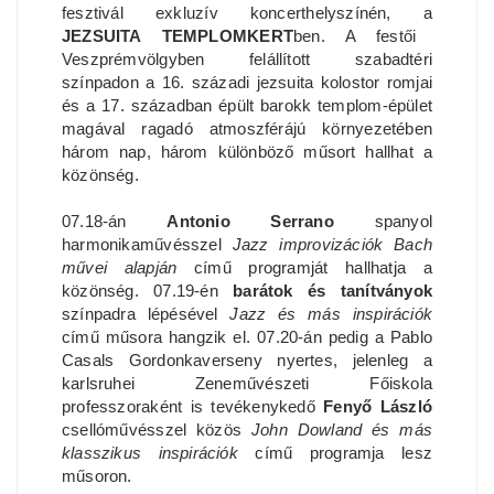
fesztivál exkluzív koncerthelyszínén, a
JEZSUITA TEMPLOMKERT
ben. A festői
Veszprémvölgyben felállított szabadtéri
színpadon a 16. századi jezsuita kolostor romjai
és a 17. században épült barokk templom-épület
magával ragadó atmoszférájú környezetében
három nap, három különböző műsort hallhat a
közönség.
07.18-án
Antonio Serrano
spanyol
harmonikaművésszel
Jazz improvizációk Bach
művei alapján
című programját hallhatja a
közönség. 07.19-én
barátok és tanítványok
színpadra lépésével
Jazz és más inspirációk
című műsora hangzik el. 07.20-án pedig a Pablo
Casals Gordonkaverseny nyertes, jelenleg a
karlsruhei Zeneművészeti Főiskola
professzoraként is tevékenykedő
Fenyő László
csellóművésszel közös
John Dowland és más
klasszikus inspirációk
című programja lesz
műsoron.