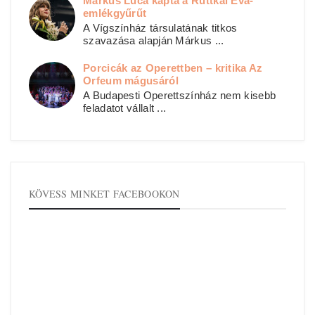
Márkus Luca kapta a Ruttkai Éva-
emlékgyűrűt
A Vígszínház társulatának titkos
szavazása alapján Márkus ...
Porcicák az Operettben – kritika Az
Orfeum mágusáról
A Budapesti Operettszínház nem kisebb
feladatot vállalt ...
KÖVESS MINKET FACEBOOKON