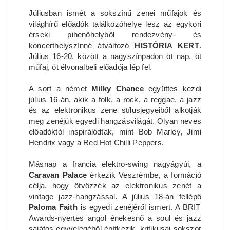
Júliusban ismét a sokszínű zenei műfajok és
világhírű előadók találkozóhelye lesz az egykori
érseki pihenőhelyből rendezvény- és
koncerthelyszínné átváltozó
HISTÓRIA KERT
.
Július 16-20. között a nagyszínpadon öt nap, öt
műfaj, öt élvonalbeli előadója lép fel.
A sort a német
Milky Chance
együttes kezdi
július 16-án, akik a folk, a rock, a reggae, a jazz
és az elektronikus zene stílusjegyeiből alkotják
meg zenéjük egyedi hangzásvilágát. Olyan neves
előadóktól inspirálódtak, mint Bob Marley, Jimi
Hendrix vagy a Red Hot Chilli Peppers.
Másnap a francia elektro-swing nagyágyúi, a
Caravan Palace
érkezik Veszrémbe, a formáció
célja, hogy ötvözzék az elektronikus zenét a
vintage jazz-hangzással. A július 18-án fellépő
Paloma Faith
is egyedi zenéjéről ismert. A BRIT
Awards-nyertes angol énekesnő a soul és jazz
sajátos egyvelegéből építkezik, kritikusai sokszor