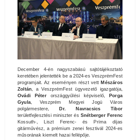
December 4-én nagyszabású sajtótájékoztató
keretében jelentették be a 2024-es VeszprémFest
programjait. Az eseményen részt vett
Mészáros
Zoltán
, a VeszprémFest ügyvezető igazgatója,
Ovádi Péter
országgyűlési képviselő,
Porga
Gyula
, Veszprém Megyei Jogú Város
polgármestere,
Dr. Navracsics Tibor
területfejlesztési miniszter és
Snétberger Ferenc
Kossuth-, Liszt Ferenc- és Príma díjas
gitárművész, a prémium zenei fesztivál 2024-es
műsorának kiemelt hazai fellépője.