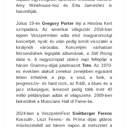
Amy Winehouse-hoz és Etta Jameshez is
hasonlítják.
Július 19-én
Gregory Porter
lép a História Kert
színpadára. Az amerikai világsztár 2016-ban
éppen Veszprémben adta első magyarországi
koncertjét, nyolc év után pedig ismét visszatér a
királynők városába. Koncertjén várhatóan
felcsendülnek legújabb albumának, a
Still Rising
dalai is. A nagyszínpad utolsó napi fellépője a
három Grammy-díjjal jutalmazott
Toto
. Az 1970-
es években alakult zenekar zenéjében egyaránt
tetten érhetőek a pop, a soul, a funk, a
progresszív- és hard rock, az R&B, a blues és a
jazz stílusjegyei, lemezeit pedig több mint 40
millió példányban adták el világszerte. 2009-ben
bekerültek a Musicians Hall of Fame-be.
2024-ben a VeszprémFest
Snétberger Ferenc
Kossuth-, Liszt Ferenc- és Príma díjas gitáros
művészetéből ad három napon át metszetet a