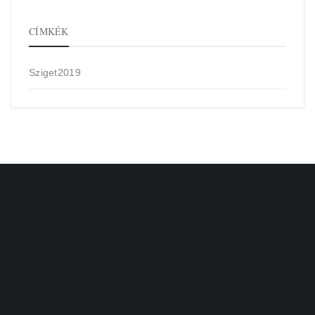
CÍMKÉK
Sziget2019