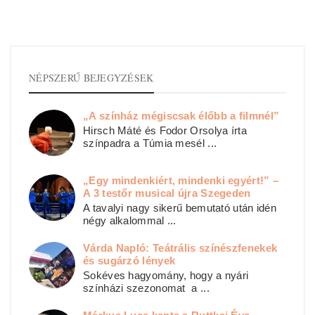
NÉPSZERŰ BEJEGYZÉSEK
„A színház mégiscsak élőbb a filmnél”
Hirsch Máté és Fodor Orsolya írta
színpadra a Túmia mesél ...
„Egy mindenkiért, mindenki egyért!” –
A 3 testőr musical újra Szegeden
A tavalyi nagy sikerű bemutató után idén
négy alkalommal ...
Várda Napló: Teátrális színészfenekek
és sugárzó lények
Sokéves hagyomány, hogy a nyári
színházi szezonomat a ...