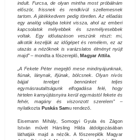
indult. Furcsa, de olyan mintha most próbálnám
először, frissnek és rendkívül szellemesnek
tartom. A játékkedvem pedig töretlen. Az előadás
egy analóg világba tekint vissza, ahol az emberi
kapcsolatok mélyebbek és személyesebbek
voltak. Egy időutazáson veszünk részt: mi,
alkotók kezeljük az időgépet és remélem, ez az
utazás a nézőknek is varázslatos élményt nyújt
majd”
– mondta a főszereplő,
Magyar Attila
.
„A Fekete Péter megejtő mese mindnyájunknak,
fiúnak, lánynak, ifjúnak, bölcsnek. Olyan nívós
bájjal terelget bennünket teljes
egymásrautaltságunk elfogadása felé, hogy
hirtelen karnyújtásnyira kerül egymástól fekete és
fehér, magány és viszonzott szerelem”
–
nyilatkozta
Puskás Sam
u rendező.
Eisemann Mihály, Somogyi Gyula és Zágon
István művét Hársling Hilda átdolgozásában
láthatják majd a nézők. A főszereplők Magyar