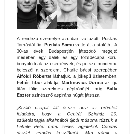
A rendező személye azonban változott, Puskás
Tamástól fia,
Puskás Samu
vette át a stafétát. A
30-as évek Budapestjén játszódó megejtő
mesében egy balek és egy tőzsdecápa körül
bonyolódnak az események, és persze mindenbe
beleszól a szerelem. Charlie bácsi szerepében
Alföldi Róbert
et láthatjuk, a jóképű üzletembert
Fehér Tibor
alakítja,
Martinovics Dorina
az ifjú
titán fülig szerelmes gépírónőjét, míg
Balla
Eszter
színésznő aspiráns húgát játssza.
„Kiváló csapat állt össze arra az örömteli
feladatra, hogy a Centrál Színház 20.
születésnapja alkalmából újból műsorra tűzzük a
Fekete Péter című zenés vígjátékot. Csodás
díszlet, csodás kosztümök. Míg várok a