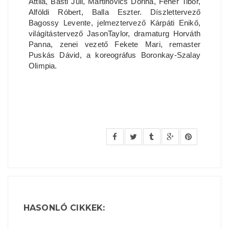
Attila, Básti Juli, Martinovics Dorina, Fehér Tibor,
Alföldi Róbert, Balla Eszter. Díszlettervező
Bagossy Levente, jelmeztervező Kárpáti Enikő,
világítástervező JasonTaylor, dramaturg Horváth
Panna, zenei vezető Fekete Mari, remaster
Puskás Dávid, a koreográfus Boronkay-Szalay
Olimpia.
HASONLÓ CIKKEK: