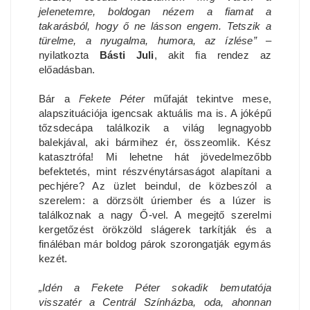
jelenetemre, boldogan nézem a fiamat a
takarásból, hogy ő ne lásson engem. Tetszik a
türelme, a nyugalma, humora, az ízlése”
–
nyilatkozta
Básti Juli
, akit fia rendez az
előadásban.
Bár a
Fekete Péter
műfaját tekintve mese,
alapszituációja igencsak aktuális ma is. A jóképű
tőzsdecápa találkozik a világ legnagyobb
balekjával, aki bármihez ér, összeomlik. Kész
katasztrófa! Mi lehetne hát jövedelmezőbb
befektetés, mint részvénytársaságot alapítani a
pechjére? Az üzlet beindul, de közbeszól a
szerelem: a dörzsölt úriember és a lúzer is
találkoznak a nagy Ő-vel. A megejtő szerelmi
kergetőzést örökzöld slágerek tarkítják és a
fináléban már boldog párok szorongatják egymás
kezét.
„Idén a Fekete Péter sokadik bemutatója
visszatér a Centrál Színházba, oda, ahonnan