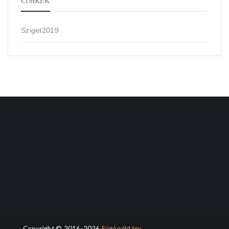
CÍMKÉK
Sziget2019
Copyright © 2016-2026
Súgópéldány