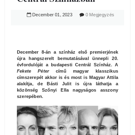
December
01
,
2023
0 Megjegyzés
December 8-án a színház első premierjének
újra hangszerelt bemutatásával ünnepli 20.
évfordulóját a budapesti Centrál Színház. A
Fekete Péter
című magyar klasszikus
címszerepét akkor is és most is Magyar Attila
alakítja, de Básti Julit is újra láthatja a
közönség Szőnyi Ella nagyságos asszony
szerepében.