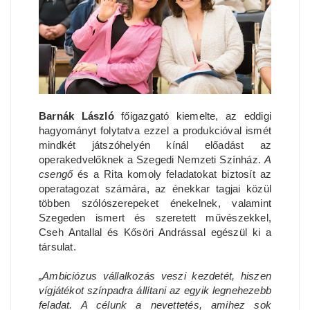
Barnák László
főigazgató kiemelte, az eddigi
hagyományt folytatva ezzel a produkcióval ismét
mindkét játszóhelyén kínál előadást az
operakedvelőknek a Szegedi Nemzeti Színház.
A
csengő
és a Rita komoly feladatokat biztosít az
operatagozat számára, az énekkar tagjai közül
többen szólószerepeket énekelnek, valamint
Szegeden ismert és szeretett művészekkel,
Cseh Antallal és Kősöri Andrással egészül ki a
társulat.
„Ambiciózus vállalkozás veszi kezdetét, hiszen
vígjátékot színpadra állítani az egyik legnehezebb
feladat. A célunk a nevettetés, amihez sok