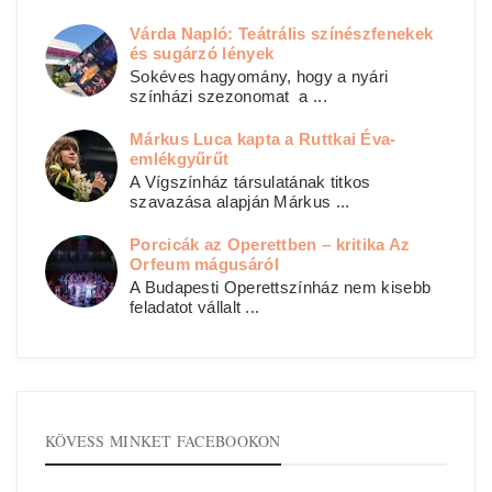
Várda Napló: Teátrális színészfenekek
és sugárzó lények
Sokéves hagyomány, hogy a nyári
színházi szezonomat a ...
Márkus Luca kapta a Ruttkai Éva-
emlékgyűrűt
A Vígszínház társulatának titkos
szavazása alapján Márkus ...
Porcicák az Operettben – kritika Az
Orfeum mágusáról
A Budapesti Operettszínház nem kisebb
feladatot vállalt ...
KÖVESS MINKET FACEBOOKON