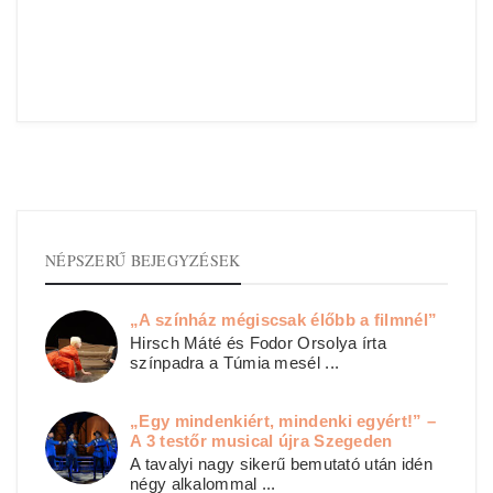
NÉPSZERŰ BEJEGYZÉSEK
„A színház mégiscsak élőbb a filmnél”
Hirsch Máté és Fodor Orsolya írta
színpadra a Túmia mesél ...
„Egy mindenkiért, mindenki egyért!” –
A 3 testőr musical újra Szegeden
A tavalyi nagy sikerű bemutató után idén
négy alkalommal ...