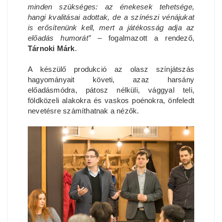
minden szükséges: az énekesek tehetsége,
hangi kvalitásai adottak, de a színészi vénájukat
is erősítenünk kell, mert a játékosság adja az
előadás humorát”
– fogalmazott a rendező,
Tárnoki Márk
.
A készülő produkció az olasz színjátszás
hagyományait követi, azaz harsány
előadásmódra, pátosz nélküli, vággyal teli,
földközeli alakokra és vaskos poénokra, önfeledt
nevetésre számíthatnak a nézők.