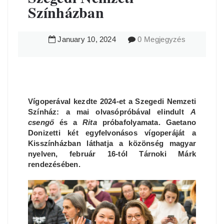
Színházban
January
10
,
2024
0 Megjegyzés
Vígoperával kezdte 2024-et a Szegedi Nemzeti
Színház: a mai olvasópróbával elindult
A
csengő
és a
Rita
próbafolyamata. Gaetano
Donizetti két egyfelvonásos vígoperáját a
Kisszínházban láthatja a közönség magyar
nyelven, február 16-tól Tárnoki Márk
rendezésében.