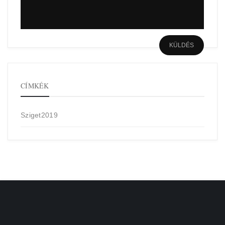
CÍMKÉK
Sziget2019