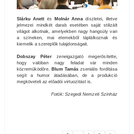
Slárku Anett
és
Molnár Anna
díszletei, illetve
jelmezei mindkét darab esetében saját stilizált
világot alkotnak, amelyekben nagy hangsúly van
a színeken, mai elemekből táplálkoznak és
kiemelik a szereplők tulajdonságait.
Dobszay Péter
zeneigazgató megerősítette,
hogy valóban nagy feladat vár minden
közreműködőre.
Blum Tamás
zseniális fordítása
segít a humor átadásában, de a produkció
megköveteli az előadói virtuozitást is.
Fotók: Szegedi Nemzeti Színház