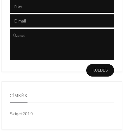
CÍMKÉK
Sziget2019