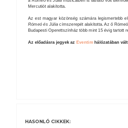
a
Rómeó és Júlia
musicalben is látható volt Benvo
Mercutiót alakította.
Az est magyar közönség számára legismertebb e
Rómeó és Júlia
címszerepét alakította. Az ő Rómeój
Budapesti Operettszínház több mint 15 évig tartott r
Az előadásra jegyek az
Eventim
hálózatában vált
HASONLÓ CIKKEK: