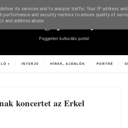
eliver its services and to analyze traffic. Your IP address and
h performance and security metrics to ensure quality of servi
Súgópéldány
ect and address abuse.
Független kulturális portál
OLÓ
INTERJÚ
HÍREK, AJÁNLÓK
PORTRÉ
S
nak koncertet az Erkel