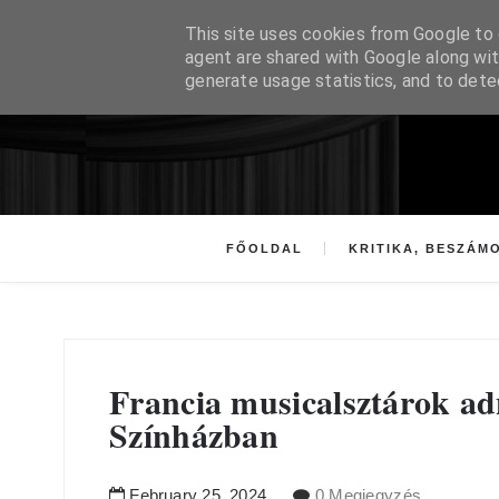
This site uses cookies from Google to d
agent are shared with Google along wit
generate usage statistics, and to det
FŐOLDAL
KRITIKA, BESZÁM
Francia musicalsztárok ad
Színházban
February
25
,
2024
0 Megjegyzés