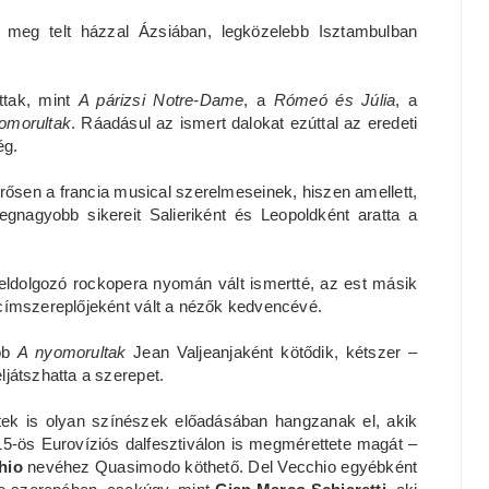
 meg telt házzal Ázsiában, legközelebb Isztambulban
ttak, mint
A párizsi Notre-Dame
, a
Rómeó és Júlia
, a
omorultak
. Ráadásul az ismert dalokat ezúttal az eredeti
ég.
ősen a francia musical szerelmeseinek, hiszen amellett,
egnagyobb sikereit Salieriként és Leopoldként aratta a
feldolgozó rockopera nyomán vált ismertté, az est másik
címszereplőjeként vált a nézők kedvencévé.
ább
A nyomorultak
Jean Valjeanjaként kötődik, kétszer –
eljátszhatta a szerepet.
etek is olyan színészek előadásában hangzanak el, akik
15-ös Eurovíziós dalfesztiválon is megmérettete magát –
hio
nevéhez Quasimodo köthető. Del Vecchio egyébként