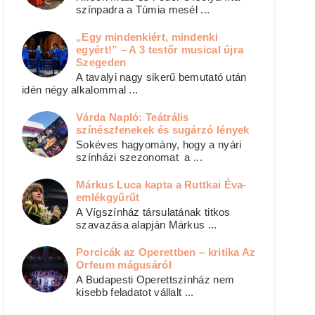
színpadra a Túmia mesél ...
„Egy mindenkiért, mindenki
egyért!” – A 3 testőr musical újra
Szegeden
A tavalyi nagy sikerű bemutató után
idén négy alkalommal ...
Várda Napló: Teátrális
színészfenekek és sugárzó lények
Sokéves hagyomány, hogy a nyári
színházi szezonomat a ...
Márkus Luca kapta a Ruttkai Éva-
emlékgyűrűt
A Vígszínház társulatának titkos
szavazása alapján Márkus ...
Porcicák az Operettben – kritika Az
Orfeum mágusáról
A Budapesti Operettszínház nem
kisebb feladatot vállalt ...