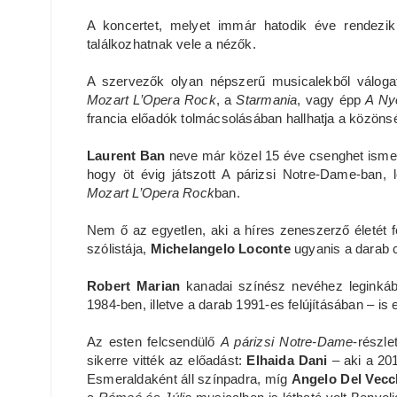
A koncertet, melyet immár hatodik éve rendezik
találkozhatnak vele a nézők.
A szervezők olyan népszerű musicalekből váloga
Mozart L’Opera Rock
, a
Starmania
, vagy épp
A Ny
francia előadók tolmácsolásában hallhatja a közöns
Laurent Ban
neve már közel 15 éve csenghet ismer
hogy öt évig játszott A párizsi Notre-Dame-ban, l
Mozart L’Opera Rock
ban.
Nem ő az egyetlen, aki a híres zeneszerző életét 
szólistája,
Michelangelo Loconte
ugyanis a darab 
Robert Marian
kanadai színész nevéhez legink
1984-ben, illetve a darab 1991-es felújításában – is 
Az esten felcsendülő
A párizsi Notre-Dame
-részl
sikerre vitték az előadást:
Elhaida Dani
– aki a 20
Esmeraldaként áll színpadra, míg
Angelo Del Vecc