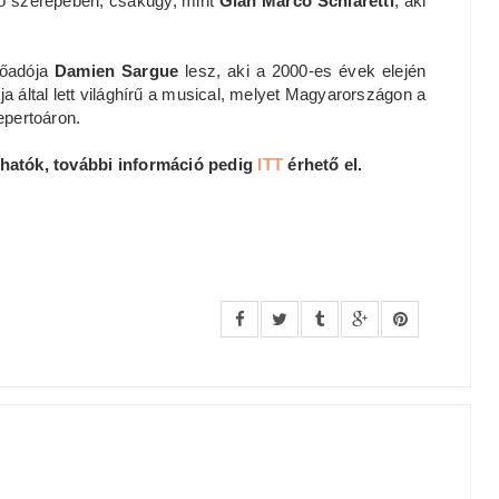
lio szerepében, csakúgy, mint
Gian Marco Schiaretti
, aki
lőadója
Damien Sargue
lesz, aki a 2000-es évek elején
a által lett világhírű a musical, melyet Magyarországon a
epertoáron.
hatók, további információ pedig
ITT
érhető el.