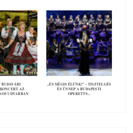
T BUDAVÁRI
„ÉS MÉGIS ÉLÜNK!” – TISZTELGÉS
KONCERT AZ
ÉS ÜNNEP A BUDAPESTI
NOS UDVARBAN
OPERETTS...