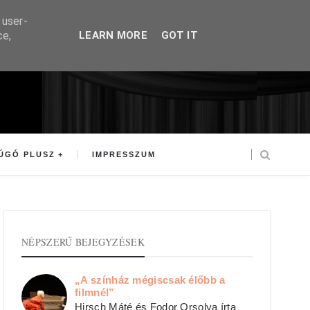
 user-
ce,
LEARN MORE
GOT IT
ÚGÓ PLUSZ
IMPRESSZUM
NÉPSZERŰ BEJEGYZÉSEK
„A színház mégiscsak élőbb a
filmnél”
Hirsch Máté és Fodor Orsolya írta