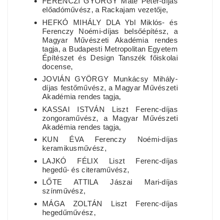
FERENCZI GYÖRGY Máté Péter-díjas
előadóművész, a Rackajam vezetője,
HEFKÓ MIHÁLY DLA Ybl Miklós- és
Ferenczy Noémi-díjas belsőépítész, a
Magyar Művészeti Akadémia rendes
tagja, a Budapesti Metropolitan Egyetem
Építészet és Design Tanszék főiskolai
docense,
JOVIÁN GYÖRGY Munkácsy Mihály-
díjas festőművész, a Magyar Művészeti
Akadémia rendes tagja,
KASSAI ISTVÁN Liszt Ferenc-díjas
zongoraművész, a Magyar Művészeti
Akadémia rendes tagja,
KUN ÉVA Ferenczy Noémi-díjas
keramikusművész,
LAJKÓ FÉLIX Liszt Ferenc-díjas
hegedű- és citeraművész,
LŐTE ATTILA Jászai Mari-díjas
színművész,
MÁGA ZOLTÁN Liszt Ferenc-díjas
hegedűművész,