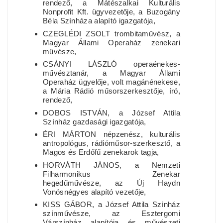
rendező, a Mátészalkai Kulturális
Nonprofit Kft. ügyvezetője, a Buzogány
Béla Színháza alapító igazgatója,
CZEGLÉDI ZSOLT trombitaművész, a
Magyar Állami Operaház zenekari
művésze,
CSÁNYI LÁSZLÓ operaénekes-
művésztanár, a Magyar Állami
Operaház ügyelője, volt magánénekese,
a Mária Rádió műsorszerkesztője, író,
rendező,
DOBOS ISTVÁN, a József Attila
Színház gazdasági igazgatója,
ÉRI MÁRTON népzenész, kulturális
antropológus, rádióműsor-szerkesztő, a
Magos és Erdőfű zenekarok tagja,
HORVÁTH JÁNOS, a Nemzeti
Filharmonikus Zenekar
hegedűművésze, az Új Haydn
Vonósnégyes alapító vezetője,
KISS GÁBOR, a József Attila Színház
színművésze, az Esztergomi
Várszínház alapítója és művészeti