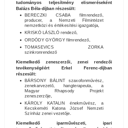
tudományos teljesítmény elismeréseként
Balázs Béla-díjban részesült:
BERECZKI CSABA filmrendező,
producer, a Nemzeti Filmintézet
nemzetközi és értékesítési igazgatója,
KRISKÓ LÁSZLÓ rendező,
ORDÓDY GYÖRGY filmrendező,
TOMASEVICS ZORKA
szinkronrendező
Kiemelkedő zeneszerzői, zenei rendezői
tevékenységéért Erkel Ferenc-díjban
részesült:
BÁRSONY BÁLINT szaxofonművész,
zenekarvezető, hangterapeuta, a
Magyar Rhapsody Projekt
zeneszerzője,
KÁROLY KATALIN énekművész, a
Kecskeméti Katona József Nemzeti
Színház zenei vezetője.
Kiemelkedő iparművészeti, ipari