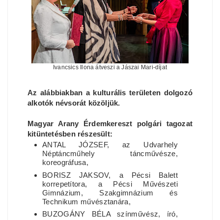
Ivancsics Ilona átveszi a Jászai Mari-díjat
Az alábbiakban a kulturális területen dolgozó
alkotók névsorát közöljük.
Magyar Arany Érdemkereszt polgári tagozat
kitüntetésben részesült:
ANTAL JÓZSEF, az Udvarhely
Néptáncműhely táncművésze,
koreográfusa,
BORISZ JAKSOV, a Pécsi Balett
korrepetítora, a Pécsi Művészeti
Gimnázium, Szakgimnázium és
Technikum művésztanára,
BUZOGÁNY BÉLA színművész, író,