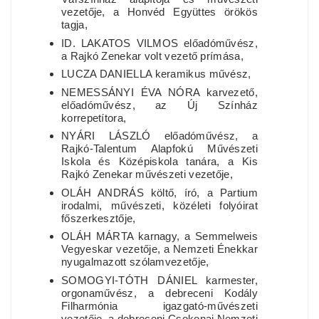
vezetője, a Honvéd Együttes örökös
tagja,
ID. LAKATOS VILMOS előadóművész,
a Rajkó Zenekar volt vezető prímása,
LUCZA DANIELLA keramikus művész,
NEMESSÁNYI ÉVA NÓRA karvezető,
előadóművész, az Új Színház
korrepetítora,
NYÁRI LÁSZLÓ előadóművész, a
Rajkó-Talentum Alapfokú Művészeti
Iskola és Középiskola tanára, a Kis
Rajkó Zenekar művészeti vezetője,
OLÁH ANDRÁS költő, író, a Partium
irodalmi, művészeti, közéleti folyóirat
főszerkesztője,
OLÁH MÁRTA karnagy, a Semmelweis
Vegyeskar vezetője, a Nemzeti Énekkar
nyugalmazott szólamvezetője,
SOMOGYI-TÓTH DÁNIEL karmester,
orgonaművész, a debreceni Kodály
Filharmónia igazgató-művészeti
vezetője, a debreceni Csokonai Nemzeti