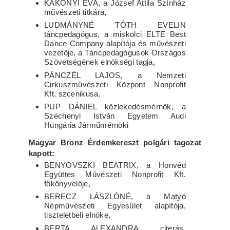
KÁKONYI ÉVA, a József Attila Színház
művészeti titkára,
LUDMÁNYNÉ TÓTH EVELIN
táncpedagógus, a miskolci ELTE Best
Dance Company alapítója és művészeti
vezetője, a Táncpedagógusok Országos
Szövetségének elnökségi tagja,
PÁNCZÉL LAJOS, a Nemzeti
Cirkuszművészeti Központ Nonprofit
Kft. szcenikusa,
PUP DÁNIEL közlekedésmérnök, a
Széchenyi István Egyetem Audi
Hungária Járműmérnöki
Magyar Bronz Érdemkereszt polgári tagozat
kapott:
BENYOVSZKI BEATRIX, a Honvéd
Együttes Művészeti Nonprofit Kft.
főkönyvelője,
BERECZ LÁSZLÓNÉ, a Matyó
Népművészeti Egyesület alapítója,
tiszteletbeli elnöke,
BERTA ALEXANDRA citerás,