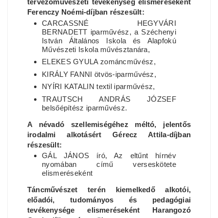
tervezőművészeti tevékenység elismeréseként
Ferenczy Noémi-díjban részesült:
CARCASSNÉ HEGYVÁRI
BERNADETT iparművész, a Széchenyi
István Általános Iskola és Alapfokú
Művészeti Iskola művésztanára,
ELEKES GYULA zománcművész,
KIRÁLY FANNI ötvös-iparművész,
NYÍRI KATALIN textil iparművész,
TRAUTSCH ANDRÁS JÓZSEF
belsőépítész iparművész.
A névadó szellemiségéhez méltó, jelentős
irodalmi alkotásért Gérecz Attila-díjban
részesült:
GÁL JÁNOS író, Az eltűnt hírnév
nyomában című verseskötete
elismeréseként
Táncművészet terén kiemelkedő alkotói,
előadói, tudományos és pedagógiai
tevékenysége elismeréseként Harangozó