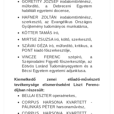
GORETITY JÓZSEF irodalomtörténész,
műfordító, a Debreceni Egyetem
habilitált egyetemi docense,
HAFNER ZOLTÁN irodalomtörténész,
szerkesztő, az Evangélikus Országos
Gyűjtemény tudományos munkatársa,
KÖTTER TAMÁS író,
MIRTSE ZSUZSA író, költő, szerkesztő,
SZÁVAI GÉZA író, műfordító, kritikus, a
PONT kiadó főszerkesztője,
VINCZE FERENC szépíró, a
Szépirodalmi Figyelő főszerkesztője, az
Eötvös Loránd Tudományegyetem és a
Bécsi Egyetem egyetemi adjunktusa.
Kiemelkedő zenei előadó-művészeti
tevékenysége elismeréseként Liszt Ferenc-
díjban részesült:
BELLAI ESZTER operaénekes,
CORPUS HARSONA KVARTETT -
PÁLINKÁS PÉTER harsonaművész,
CORPUS HARSONA KVARTETT -