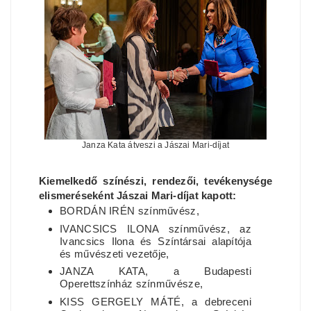
Janza Kata átveszi a Jászai Mari-díjat
Kiemelkedő színészi, rendezői, tevékenysége
elismeréseként Jászai Mari-díjat kapott:
BORDÁN IRÉN színművész,
IVANCSICS ILONA színművész, az
Ivancsics Ilona és Színtársai alapítója
és művészeti vezetője,
JANZA KATA, a Budapesti
Operettszínház színművésze,
KISS GERGELY MÁTÉ, a debreceni