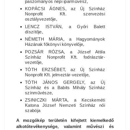
paszományos népi iparművész,
KOPÁCSI ÁGNES, az Új Színház
Nonprofit Kft. szervezési
osztályvezetője,
LENCZ ISTVÁN, a Győri Balett
díszítője,
NÉMETH MÁRIA, a Hagyományok
Házának főkönyvi könyvelője,
POZSÁR RÓZSA, a József Attila
Színház Nonprofit Kft. fodrásztár-
vezetője,
TÓTH ERZSÉBET, az Új Színház
Nonprofit Kft. jelmeztár-vezetője,
TÓTH JÁNOS GERGELY, az Új
Színház és a Babits Mihály Színház
színművésze,
ZSINICZKI MÁRTA, a Kecskeméti
Katona József Nemzeti Színház női
szabója
A mozgókép területén kifejtett kiemelkedő
alkotótevékenysége, valamint művészi és