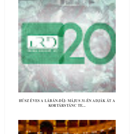
HÚSZ ÉVES A LÁBÁN-DÍJ: MÁJUS 31-ÉN ADJÁK ÁT A
KORTÁRSTÁNC TE...