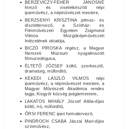
BERZEVICZY-FEHÉR JÁNOSNÉ
hímző és viseletkészítő népi
iparművész, a népművészet mestere,
BERZSENYI KRISZTINA jelmez- és
díszlettervező, a Színház- és
Filmművészeti Egyetem Zsigmond
Vilmos Mozgóképművészeti
Intézetének oktatója,
BICZÓ PIROSKA régész, a Magyar
Nemzeti Múzeum nyugalmazott
főmuzeológusa,
ÉLTETŐ JÓZSEF költő, szerkesztő,
dramaturg, műfordító,
KÉKEDI LÁSZLÓ VILMOS népi
iparművész, a népművészet mestere, a
Magyar Művészeti Akadémia rendes
tagja, Kisgyőr község polgármestere,
LAKATOS MIHÁLY József Attila-díjas
költő, író, műfordító,
ŐRSI FERENC ipari formatervező,
PINDROCH CSABA Jászai Mari-díjas
színművész,