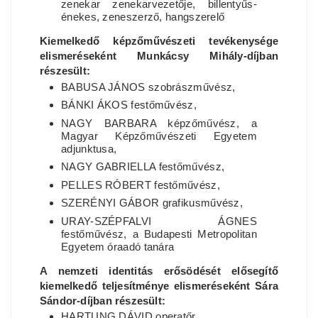
zenekar zenekarvezetője, billentyűs-
énekes, zeneszerző, hangszerelő
Kiemelkedő képzőművészeti tevékenysége
elismeréseként Munkácsy Mihály-díjban
részesült:
BABUSA JÁNOS szobrászművész,
BÁNKI ÁKOS festőművész,
NAGY BARBARA képzőművész, a
Magyar Képzőművészeti Egyetem
adjunktusa,
NAGY GABRIELLA festőművész,
PELLES RÓBERT festőművész,
SZERÉNYI GÁBOR grafikusművész,
URAY-SZÉPFALVI ÁGNES
festőművész, a Budapesti Metropolitan
Egyetem óraadó tanára
A nemzeti identitás erősödését elősegítő
kiemelkedő teljesítménye elismeréseként Sára
Sándor-díjban részesült:
HARTUNG DÁVID operatőr,