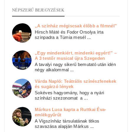
NÉPSZERŰ BEJEGYZÉSEK
„A színház mégiscsak élőbb a filmnél”
Hirsch Máté és Fodor Orsolya írta
színpadra a Túmia mesél ...
„Egy mindenkiért, mindenki egyért!” –
A 3 testőr musical újra Szegeden
A tavalyi nagy sikerű bemutató után idén
négy alkalommal ...
Várda Napló: Teátrális színészfenekek
és sugárzó lények
Sokéves hagyomány, hogy a nyári
színházi szezonomat a ...
Márkus Luca kapta a Ruttkai Éva-
emlékgyűrűt
A Vígszínház társulatának titkos
szavazása alapján Márkus ...