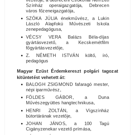
Színház operaigazgatója, Debrecen
város főzeneigazgatója,
SZÓKA JÚLIA énekművész, a Lukin
László Alapfokú Művészeti Iskola
zenepedagógusa,
VÉCSY VERA Balázs Béla-díjas
gyártásvezető, a Kecskemétfilm
főgyártásvezetője,
Z. NÉMETH ISTVÁN költő, író,
pedagógus
Magyar Ezüst Érdemkereszt polgári tagozat
kitüntetést vehetett át:
BALOGH ZSIGMOND fafaragó mester,
népi iparművész,
FÖLDES GÁBOR, a Duna
Művészegyüttes hangtechnikusa,
HENRI ZOLTÁN, a Vígszínház
bútortárának vezetője,
JOHAN JÁNOS, a 100 Tagú
Cigányzenekar vezető prímása,