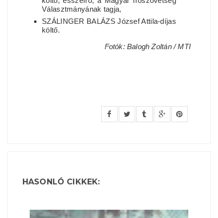
költő, esszéíró, a Magyar Írószövetség
Választmányának tagja,
SZÁLINGER BALÁZS József Attila-díjas
költő.
Fotók: Balogh Zoltán / MTI
HASONLÓ CIKKEK: