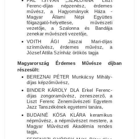
PÁL ISTVÁN
„
SZALONNA
”
Liszt
Ferenc-díjas népzenész, érdemes
művész, a Hagyományok Háza -
Magyar Állami Népi Együttes
főigazgató-helyettese, művészeti
vezetője, a Szalonna és Bandája
zenekar művészeti vezetője,
VOITH ÁGI Jászai Mari-díjas
színművész, érdemes művész, a
József Attila Színház örökös tagja
Magyarország Érdemes Művésze díjban
részesült:
BEREZNAI PÉTER Munkácsy Mihály-
díjas képzőművész,
BINDER KÁROLY DLA Erkel Ferenc-
díjas zongoraművész, zeneszerző, a
Liszt Ferenc Zeneművészeti Egyetem
Jazz Tanszékének egyetemi tanára,
BUDAINÉ KÓSA KLÁRA keramikus
népművész, a népművészet mestere, a
Magyar Művészeti Akadémia rendes
tagja,