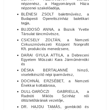
népzenész, a Hagyományok Háza
népzenei szakelőadója,
BLÉNESI ZSOLT balettművész, a
Budapesti Operettszínház balettkari
tagja,
BUJDOSÓ ANNA, a Bozsik Yvette
Társulat táncművésze,
CSICSELY ZOLTÁN, a Nemzeti
Cirkuszművészeti Központ Nonprofit
Kft. produkciós menedzsere,
DARAI GYULA ATTILA, a Debreceni
Egyetem Műszaki Kara Járműmérnöki
és
DÉSKA BERTALANNÉ hímző,
viseletkészítő népi iparművész,
DOCHNÁL ERZSÉBET, a Nemzeti
Énekkar kottatárosa,
DULL-DARÓCZI GABRIELLA, a
Radnóti Miklós Színház női
öltöztetőtárának vezetője,
DR. HAJDU TAMÁS, gombkötő és