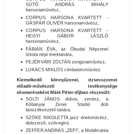
SÜTŐ ANDRÁS MIHÁLY
harsonaművész,
CORPUS HARSONA KVARTETT -
GÁSPÁR OLIVÉR harsonaművész,
CORPUS HARSONA KVARTETT -
HEGYI GÁBOR LÁSZLÓ
harsonaművész,
FÁBIÁN ÉVA, az Óbudai Népzenei
Iskola népi énektanára,
FEJÉRVÁRI ZOLTÁN zongoraművész,
LUKÁCS MIKLÓS cimbalomművész
Kiemelkedő könnyűzenei, dzsesszzenei
előadó-művészeti tevékenysége
elismeréseként Máté Péter-díjban részesült:
SOLTI JÁNOS dobos, zenész, a
Kőbányai Zenei Stúdió dob
tanszékvezető tanára,
SZŐKE NIKOLETTA jazz énekművész,
dalszerző, szövegíró,
ZEFFER ANDRÁS „ZEFI”, a Mobilmánia