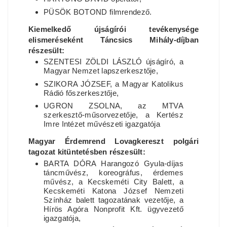
PÜSÖK BOTOND filmrendező.
Kiemelkedő újságírói tevékenysége
elismeréseként Táncsics Mihály-díjban
részesült:
SZENTESI ZÖLDI LÁSZLÓ újságíró, a
Magyar Nemzet lapszerkesztője,
SZIKORA JÓZSEF, a Magyar Katolikus
Rádió főszerkesztője,
UGRON ZSOLNA, az MTVA
szerkesztő-műsorvezetője, a Kertész
Imre Intézet művészeti igazgatója
Magyar Érdemrend Lovagkereszt polgári
tagozat kitüntetésben részesült:
BARTA DÓRA Harangozó Gyula-díjas
táncművész, koreográfus, érdemes
művész, a Kecskeméti City Balett, a
Kecskeméti Katona József Nemzeti
Színház balett tagozatának vezetője, a
Hírös Agóra Nonprofit Kft. ügyvezető
igazgatója,