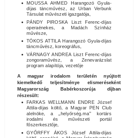
MOUSSA AHMED Harangozó Gyula-
díjas táncművész, az Urban Verbunk
Társulat művészeti igazgatója,
PÁNDY PIROSKA Liszt Ferenc-díjas
operaénekes, a Madách Színház
művésze,
TÓKOS ATTILA Harangozó Gyula-díjas
táncművész, koreográfus,
VÁRNAGY ANDREA Liszt Ferenc-díjas
zongoraművész, a Zenevarázslat
program alapítója, vezetője
A magyar irodalom területén nyújtott
kiemelkedő teljesítménye elismeréseként
Magyarország Babérkoszorúja díjban
részesült:
FARKAS WELLMANN ENDRE József
Attila-díjas költő, a Magyar PEN Club
alelnöke, a
„
helyőrség.ma
”
kortárs
irodalmi és művészeti portál
főszerkesztője,
GYŐRFFY ÁKOS József Attila-díjas