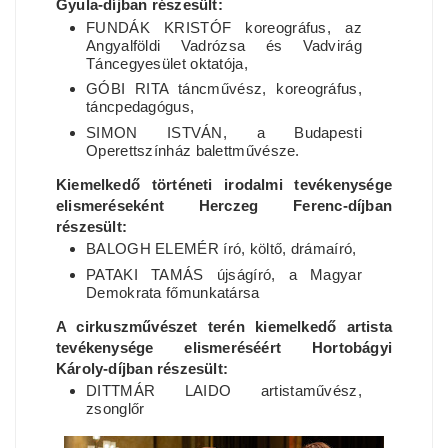
Gyula-díjban részesült:
FUNDÁK KRISTÓF koreográfus, az
Angyalföldi Vadrózsa és Vadvirág
Táncegyesület oktatója,
GÓBI RITA táncművész, koreográfus,
táncpedagógus,
SIMON ISTVÁN, a Budapesti
Operettszínház balettművésze.
Kiemelkedő történeti irodalmi tevékenysége
elismeréseként Herczeg Ferenc-díjban
részesült:
BALOGH ELEMÉR író, költő, drámaíró,
PATAKI TAMÁS újságíró, a Magyar
Demokrata főmunkatársa
A cirkuszművészet terén kiemelkedő artista
tevékenysége elismeréséért Hortobágyi
Károly-díjban részesült:
DITTMÁR LAIDO artistaművész,
zsonglőr