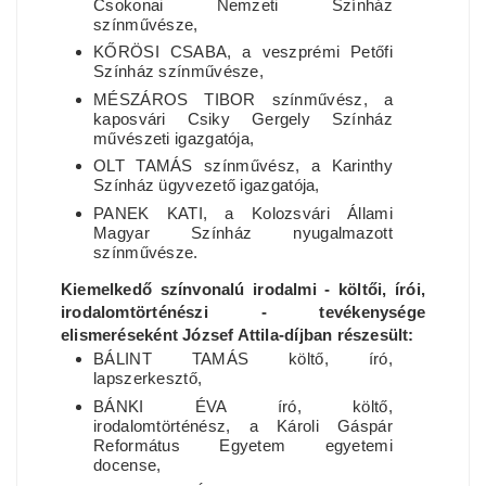
Csokonai Nemzeti Színház
színművésze,
KŐRÖSI CSABA, a veszprémi Petőfi
Színház színművésze,
MÉSZÁROS TIBOR színművész, a
kaposvári Csiky Gergely Színház
művészeti igazgatója,
OLT TAMÁS színművész, a Karinthy
Színház ügyvezető igazgatója,
PANEK KATI, a Kolozsvári Állami
Magyar Színház nyugalmazott
színművésze.
Kiemelkedő színvonalú irodalmi - költői, írói,
irodalomtörténészi - tevékenysége
elismeréseként József Attila-díjban részesült:
BÁLINT TAMÁS költő, író,
lapszerkesztő,
BÁNKI ÉVA író, költő,
irodalomtörténész, a Károli Gáspár
Református Egyetem egyetemi
docense,