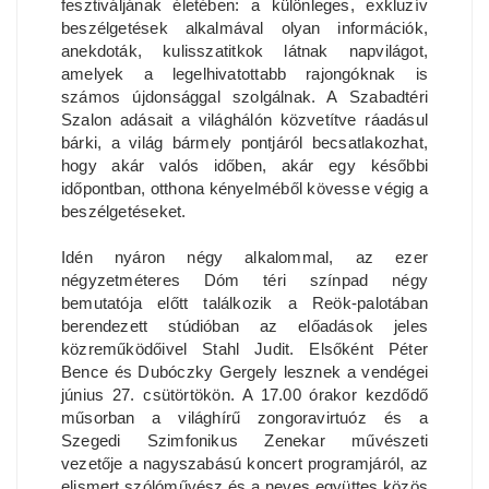
fesztiváljának életében: a különleges, exkluzív
beszélgetések alkalmával olyan információk,
anekdoták, kulisszatitkok látnak napvilágot,
amelyek a legelhivatottabb rajongóknak is
számos újdonsággal szolgálnak. A Szabadtéri
Szalon adásait a világhálón közvetítve ráadásul
bárki, a világ bármely pontjáról becsatlakozhat,
hogy akár valós időben, akár egy későbbi
időpontban, otthona kényelméből kövesse végig a
beszélgetéseket.
Idén nyáron négy alkalommal, az ezer
négyzetméteres Dóm téri színpad négy
bemutatója előtt találkozik a Reök-palotában
berendezett stúdióban az előadások jeles
közreműködőivel Stahl Judit. Elsőként Péter
Bence és Dubóczky Gergely lesznek a vendégei
június 27. csütörtökön. A 17.00 órakor kezdődő
műsorban a világhírű zongoravirtuóz és a
Szegedi Szimfonikus Zenekar művészeti
vezetője a nagyszabású koncert programjáról, az
elismert szólóművész és a neves együttes közös