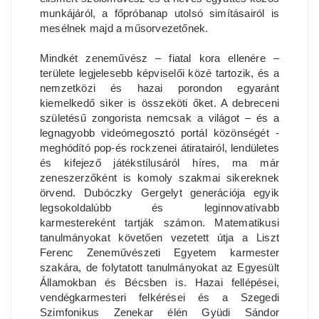
munkájáról, a főpróbanap utolsó simításairól is
mesélnek majd a műsorvezetőnek.
Mindkét zeneművész – fiatal kora ellenére –
területe legjelesebb képviselői közé tartozik, és a
nemzetközi és hazai porondon egyaránt
kiemelkedő siker is összeköti őket. A debreceni
születésű zongorista nemcsak a világot – és a
legnagyobb videómegosztó portál közönségét -
meghódító pop-és rockzenei átiratairól, lendületes
és kifejező játékstílusáról híres, ma már
zeneszerzőként is komoly szakmai sikereknek
örvend. Dubóczky Gergelyt generációja egyik
legsokoldalúbb és leginnovatívabb
karmestereként tartják számon. Matematikusi
tanulmányokat követően vezetett útja a Liszt
Ferenc Zeneművészeti Egyetem karmester
szakára, de folytatott tanulmányokat az Egyesült
Államokban és Bécsben is. Hazai fellépései,
vendégkarmesteri felkérései és a Szegedi
Szimfonikus Zenekar élén Gyüdi Sándor