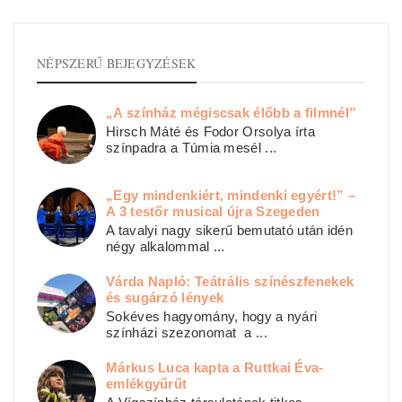
NÉPSZERŰ BEJEGYZÉSEK
„A színház mégiscsak élőbb a filmnél”
Hirsch Máté és Fodor Orsolya írta
színpadra a Túmia mesél ...
„Egy mindenkiért, mindenki egyért!” –
A 3 testőr musical újra Szegeden
A tavalyi nagy sikerű bemutató után idén
négy alkalommal ...
Várda Napló: Teátrális színészfenekek
és sugárzó lények
Sokéves hagyomány, hogy a nyári
színházi szezonomat a ...
Márkus Luca kapta a Ruttkai Éva-
emlékgyűrűt