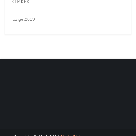
CÍMKÉK
Sziget2019