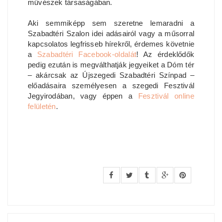
művészek társaságában.
Aki semmiképp sem szeretne lemaradni a
Szabadtéri Szalon idei adásairól vagy a műsorral
kapcsolatos legfrisseb hírekről, érdemes követnie
a
Szabadtéri Facebook-oldalát
! Az érdeklődők
pedig ezután is megválthatják jegyeiket a Dóm tér
– akárcsak az Újszegedi Szabadtéri Színpad –
előadásaira személyesen a szegedi Fesztivál
Jegyirodában, vagy éppen a
Fesztivál online
felületén
.