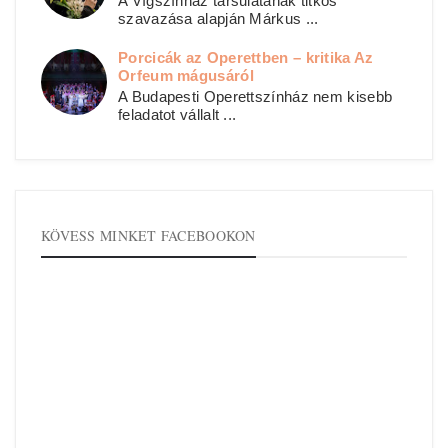
A Vígszínház társulatának titkos
szavazása alapján Márkus ...
Porcicák az Operettben – kritika Az
Orfeum mágusáról
A Budapesti Operettszínház nem kisebb
feladatot vállalt ...
KÖVESS MINKET FACEBOOKON