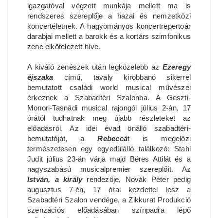
igazgatóval végzett munkája mellett ma is
rendszeres szereplője a hazai és nemzetközi
koncertéletnek. A hagyományos koncertrepertoár
darabjai mellett a barokk és a kortárs szimfonikus
zene elkötelezett híve.
A kiváló zenészek után legközelebb az
Ezeregy
éjszaka
című, tavaly kirobbanó sikerrel
bemutatott családi world musical művészei
érkeznek a Szabadtéri Szalonba. A Geszti-
Monori-Tasnádi musical rajongói július 2-án, 17
órától tudhatnak meg újabb részleteket az
előadásról. Az idei évad önálló szabadtéri-
bemutatóját, a
Rebeccá
t is megelőzi
természetesen egy egyedülálló találkozó: Stahl
Judit július 23-án várja majd Béres Attilát és a
nagyszabású musicalpremier szereplőit. Az
István, a király
rendezője, Novák Péter pedig
augusztus 7-én, 17 órai kezdettel lesz a
Szabadtéri Szalon vendége, a Zikkurat Produkció
szenzációs előadásában színpadra lépő