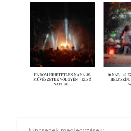
HÁROM HIHETETLEN NAP A 35.
10 NAP, 140 
MŰVÉSZETEK VÖLGYÉN – ELSŐ
HELYSZÍN,
NAPI BE...
S
Nincsenek megjegyzések: