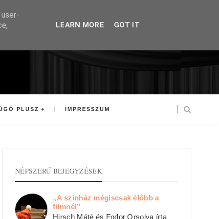
 user-
ce,
LEARN MORE
GOT IT
ÚGÓ PLUSZ
IMPRESSZUM
NÉPSZERŰ BEJEGYZÉSEK
„A színház mégiscsak élőbb a
filmnél”
Hirsch Máté és Fodor Orsolya írta