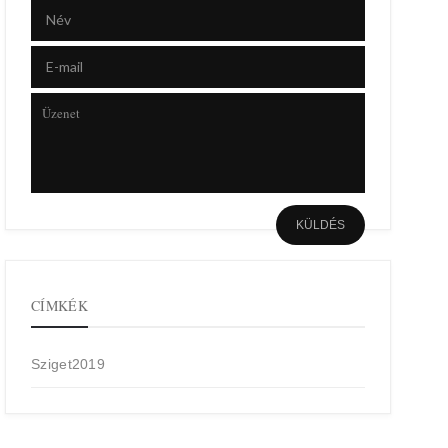
CÍMKÉK
Sziget2019