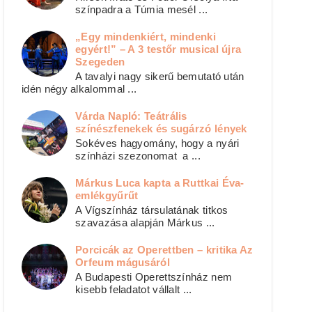
színpadra a Túmia mesél ...
„Egy mindenkiért, mindenki
egyért!” – A 3 testőr musical újra
Szegeden
A tavalyi nagy sikerű bemutató után
idén négy alkalommal ...
Várda Napló: Teátrális
színészfenekek és sugárzó lények
Sokéves hagyomány, hogy a nyári
színházi szezonomat a ...
Márkus Luca kapta a Ruttkai Éva-
emlékgyűrűt
A Vígszínház társulatának titkos
szavazása alapján Márkus ...
Porcicák az Operettben – kritika Az
Orfeum mágusáról
A Budapesti Operettszínház nem
kisebb feladatot vállalt ...