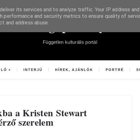
eliver its services and to analyze traffic. Your IP address and
h performance and security metrics to ensure quality of servi
Súgópéldány
ect and address abuse.
Független kulturális portál
OLÓ
INTERJÚ
HÍREK, AJÁNLÓK
PORTRÉ
S
kba a Kristen Stewart
vérző szerelem