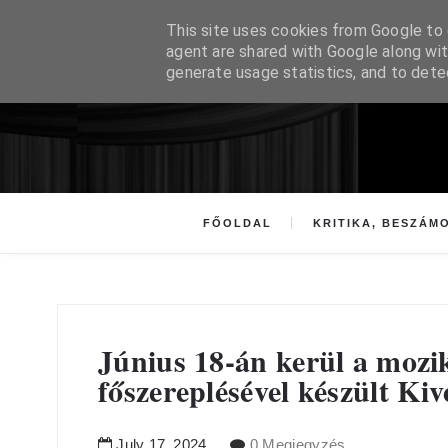
This site uses cookies from Google to d
agent are shared with Google along wit
generate usage statistics, and to det
FŐOLDAL
KRITIKA, BESZÁM
Június 18-án kerül a mozi
főszereplésével készült Ki
July
17
,
2024
0 Megjegyzés