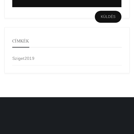
CÍMKÉK
Sziget2019