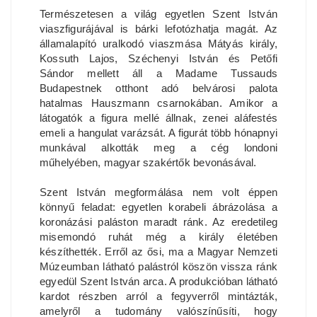
Természetesen a világ egyetlen Szent István
viaszfigurájával is bárki lefotózhatja magát. Az
államalapító uralkodó viaszmása Mátyás király,
Kossuth Lajos, Széchenyi István és Petőfi
Sándor mellett áll a Madame Tussauds
Budapestnek otthont adó belvárosi palota
hatalmas Hauszmann csarnokában. Amikor a
látogatók a figura mellé állnak, zenei aláfestés
emeli a hangulat varázsát. A figurát több hónapnyi
munkával alkották meg a cég londoni
műhelyében, magyar szakértők bevonásával.
Szent István megformálása nem volt éppen
könnyű feladat: egyetlen korabeli ábrázolása a
koronázási paláston maradt ránk. Az eredetileg
misemondó ruhát még a király életében
készíthették. Erről az ősi, ma a Magyar Nemzeti
Múzeumban látható palástról köszön vissza ránk
egyedül Szent István arca. A produkcióban látható
kardot részben arról a fegyverről mintázták,
amelyről a tudomány valószínűsíti, hogy