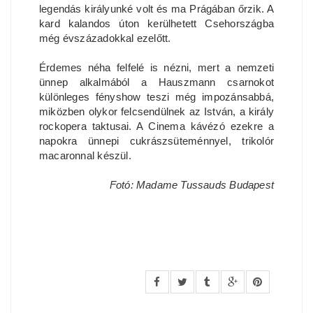
legendás királyunké volt és ma Prágában őrzik. A
kard kalandos úton kerülhetett Csehországba
még évszázadokkal ezelőtt.
Érdemes néha felfelé is nézni, mert a nemzeti
ünnep alkalmából a Hauszmann csarnokot
különleges fényshow teszi még impozánsabbá,
miközben olykor felcsendülnek az István, a király
rockopera taktusai. A Cinema kávézó ezekre a
napokra ünnepi cukrászsüteménnyel, trikolór
macaronnal készül.
Fotó: Madame Tussauds Budapest