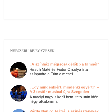
NÉPSZERŰ BEJEGYZÉSEK
„A színház mégiscsak élőbb a filmnél”
Hirsch Máté és Fodor Orsolya írta
színpadra a Túmia mesél ...
„Egy mindenkiért, mindenki egyért!” –
A 3 testőr musical újra Szegeden
A tavalyi nagy sikerű bemutató után idén
négy alkalommal ...
Várda Napló: Teátrális színészfenekek