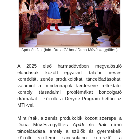
Apák és fiak (fotó: Dusa Gábor / Duna Művészegyüttes)
A 2025 első harmadévében megvalósuló
előadások között egyaránt találni mesés
komédiát, zenés produkciókat, táncelőadásokat,
valamint a mindennapok kérdéseire reflektáló,
komoly társadalmi problémákat boncolgató
drámákat
–
közölte a Déryné Program hétfőn az
MTI-vel.
Mint írták, a zenés produkciók között szerepel a
Duna Művészegyüttes
Apák és fiak
című
táncelőadása, amely a szülők és gyermekeik
közötti szellemi kapcsolaton keresztül a