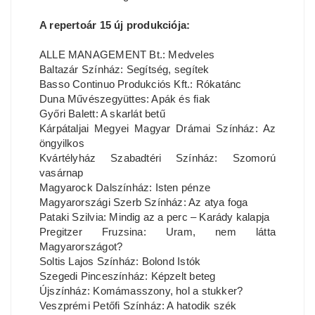
A repertoár 15 új produkciója:
ALLE MANAGEMENT Bt.: Medveles
Baltazár Színház: Segítség, segítek
Basso Continuo Produkciós Kft.: Rókatánc
Duna Művészegyüttes: Apák és fiak
Győri Balett: A skarlát betű
Kárpátaljai Megyei Magyar Drámai Színház: Az
öngyilkos
Kvártélyház Szabadtéri Színház: Szomorú
vasárnap
Magyarock Dalszínház: Isten pénze
Magyarországi Szerb Színház: Az atya foga
Pataki Szilvia: Mindig az a perc – Karády kalapja
Pregitzer Fruzsina: Uram, nem látta
Magyarországot?
Soltis Lajos Színház: Bolond Istók
Szegedi Pinceszínház: Képzelt beteg
Újszínház: Komámasszony, hol a stukker?
Veszprémi Petőfi Színház: A hatodik szék