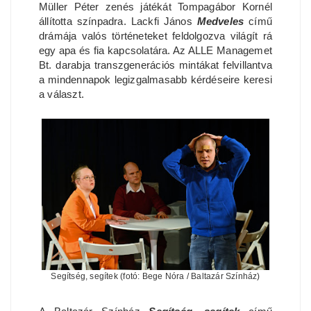
Müller Péter zenés játékát Tompagábor Kornél
állította színpadra. Lackfi János
Medveles
című
drámája valós történeteket feldolgozva világít rá
egy apa és fia kapcsolatára. Az ALLE Managemet
Bt. darabja transzgenerációs mintákat felvillantva
a mindennapok legizgalmasabb kérdéseire keresi
a választ.
Segítség, segítek (fotó: Bege Nóra / Baltazár Színház)