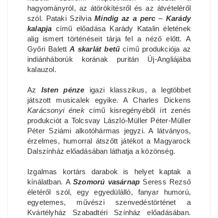
hagyományról, az átörökítésről és az átvételéről
szól. Pataki Szilvia
Mindig az a perc
–
Karády
kalapja
című előadása Karády Katalin életének
alig ismert történéseit tárja fel a néző előtt. A
Győri Balett
A skarlát betű
című produkciója az
indiánháborúk korának puritán Új-Angliájába
kalauzol.
Az
Isten pénze
igazi klasszikus, a legtöbbet
játszott musicalek egyike. A Charles Dickens
Karácsonyi ének
című kisregényéből írt zenés
produkciót a Tolcsvay László-Müller Péter-Müller
Péter Sziámi alkotóhármas jegyzi. A látványos,
érzelmes, humorral átszőtt játékot a Magyarock
Dalszínház előadásában láthatja a közönség.
Izgalmas kortárs darabok is helyet kaptak a
kínálatban. A
Szomorú vasárnap
Seress Rezső
életéről szól, egy egyedülálló, fanyar humorú,
egyetemes, művészi szenvedéstörténet a
Kvártélyház Szabadtéri Színház előadásában.