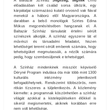
A Baltazár Színház
Segítség, segítek
című
előadásában két család sorsa ütközik, egy
kárpátaljai származású kutató orvosnő vak fiával
menekül a háború elől Magyarországra. A
darabban a belső monológok Szirtes Edina
Mókus megzenésítésében hangzanak el. A
Baltazár Színház társulatát értelmi sérült
színészek alkotják. A színház egyszerre lát el
művészi és társadalmi feladatot, hiszen
lehetőséget teremt sérült emberek számára, hogy
tehetségüket megmutassák, a nézők számára
pedig, hogy szembesüljenek e tehetséggel.
A Színház mindenkinek missziót képviselő
Déryné Program indulása óta már több mint 1300
kulturális intézmény jelentkezett
befogadóhelynek. Rendszerint többszörös, nem
ritkán tízszeres a túljelentkezés. A közlemény
kiemelte: a programnak köszönhetően a színház
világát azokkal a kistelepüléseken élőkkel is
sikerül megismertetni, akiknek korábban erre
nem volt lehetősége.