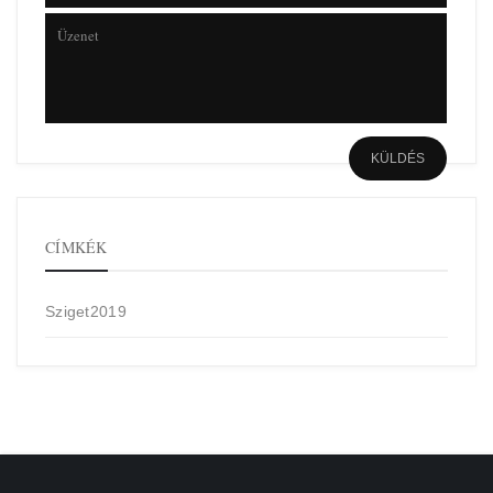
CÍMKÉK
Sziget2019