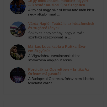
„Egy mindenkiért, mindenki egyért!” –
A 3 testőr musical újra Szegeden
A tavalyi nagy sikerű bemutató után idén
négy alkalommal ...
Várda Napló: Teátrális színészfenekek
és sugárzó lények
Sokéves hagyomány, hogy a nyári
színházi szezonomat a ...
Márkus Luca kapta a Ruttkai Éva-
emlékgyűrűt
A Vígszínház társulatának titkos
szavazása alapján Márkus ...
Porcicák az Operettben – kritika Az
Orfeum mágusáról
A Budapesti Operettszínház nem kisebb
feladatot vállalt ...