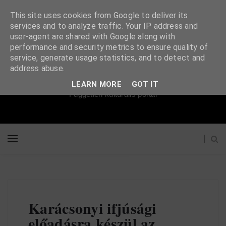
This site uses cookies from Google to deliver its
services and to analyze traffic. Your IP address and
user-agent are shared with Google along with
performance and security metrics to ensure quality of
service, generate usage statistics, and to detect and
Súgópéldány
address abuse.
LEARN MORE
GOT IT
Független kulturális portál
Karácsonyi ifjúsági
előadásra készül az