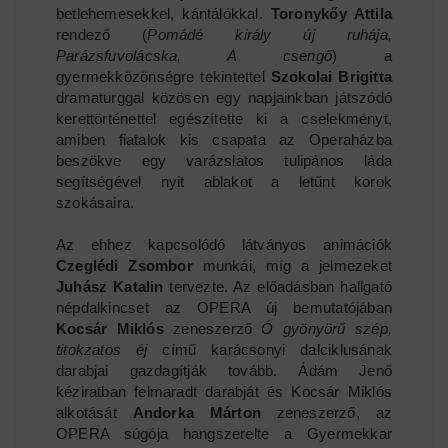
betlehemesekkel, kántálókkal.
Toronykőy Attila
rendező (
Pomádé király új ruhája,
Parázsfuvolácska, A csengő
) a
gyermekközönségre tekintettel
Szokolai Brigitta
dramaturggal közösen egy napjainkban játszódó
kerettörténettel egészítette ki a cselekményt,
amiben fiatalok kis csapata az Operaházba
beszökve egy varázslatos tulipános láda
segítségével nyit ablakot a letűnt korok
szokásaira.
Az ehhez kapcsolódó látványos animációk
Czeglédi Zsombor
munkái, míg a jelmezeket
Juhász Katalin
tervezte. Az előadásban hallgató
népdalkincset az OPERA új bemutatójában
Kocsár Miklós
zeneszerző
Ó gyönyörű szép,
titokzatos éj
című karácsonyi dalciklusának
darabjai gazdagítják tovább. Ádám Jenő
kéziratban felmaradt darabját és Kocsár Miklós
alkotását
Andorka Márton
zeneszerző, az
OPERA súgója hangszerelte a Gyermekkar