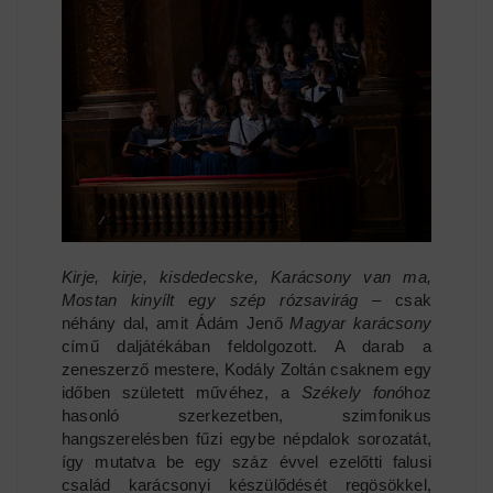
Kirje, kirje, kisdedecske, Karácsony van ma,
Mostan kinyílt egy szép rózsavirág
– csak
néhány dal, amit Ádám Jenő
Magyar karácsony
című daljátékában feldolgozott. A darab a
zeneszerző mestere, Kodály Zoltán csaknem egy
időben született művéhez, a
Székely fonó
hoz
hasonló szerkezetben, szimfonikus
hangszerelésben fűzi egybe népdalok sorozatát,
így mutatva be egy száz évvel ezelőtti falusi
család karácsonyi készülődését regösökkel,