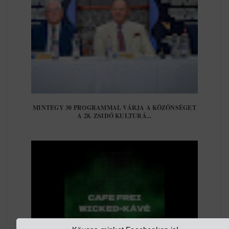
MINTEGY 30 PROGRAMMAL VÁRJA A KÖZÖNSÉGET
A 28. ZSIDÓ KULTURÁ...