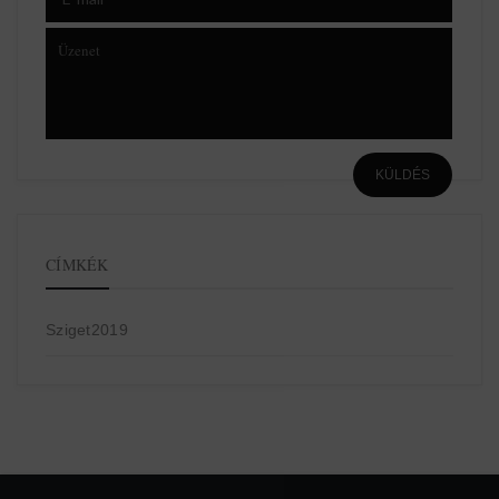
CÍMKÉK
Sziget2019