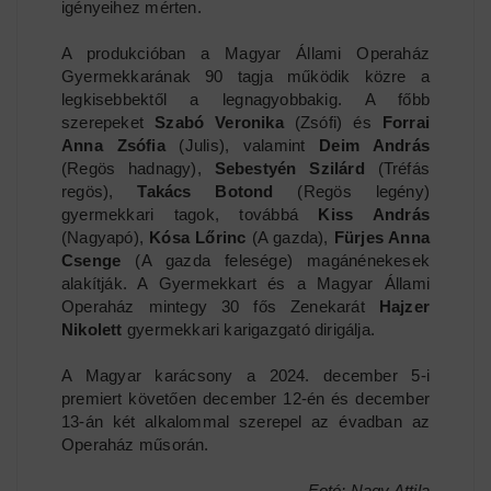
igényeihez mérten.
A produkcióban a Magyar Állami Operaház
Gyermekkarának 90 tagja működik közre a
legkisebbektől a legnagyobbakig. A főbb
szerepeket
Szabó Veronika
(Zsófi) és
Forrai
Anna Zsófia
(Julis), valamint
Deim András
(Regös hadnagy),
Sebestyén Szilárd
(Tréfás
regös),
Takács Botond
(Regös legény)
gyermekkari tagok, továbbá
Kiss András
(Nagyapó),
Kósa Lőrinc
(A gazda),
Fürjes Anna
Csenge
(A gazda felesége) magánénekesek
alakítják. A Gyermekkart és a Magyar Állami
Operaház mintegy 30 fős Zenekarát
Hajzer
Nikolett
gyermekkari karigazgató dirigálja.
A Magyar karácsony a 2024. december 5-i
premiert követően december 12-én és december
13-án két alkalommal szerepel az évadban az
Operaház műsorán.
Fotó: Nagy Attila