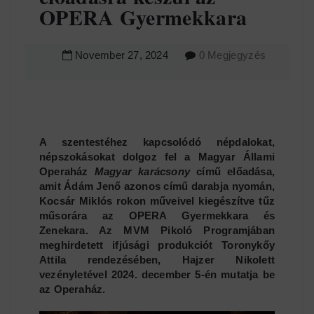
OPERA Gyermekkara
November
27
,
2024
0 Megjegyzés
A szentestéhez kapcsolódó népdalokat,
népszokásokat dolgoz fel a Magyar Állami
Operaház
Magyar karácsony
című előadása,
amit Ádám Jenő azonos című darabja nyomán,
Kocsár Miklós rokon műveivel kiegészítve tűz
műsorára az OPERA Gyermekkara és
Zenekara. Az MVM Pikoló Programjában
meghirdetett ifjúsági produkciót Toronykőy
Attila rendezésében, Hajzer Nikolett
vezényletével 2024. december 5-én mutatja be
az Operaház.