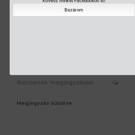
Kövess minket Facebookon is!
Bezárom
WICKED-HANGULAT KÖLTÖZIK EGY HÉTRE
SZEGEDRE – JÖN A WICKED W...
Nincsenek megjegyzések:
Megjegyzés küldése