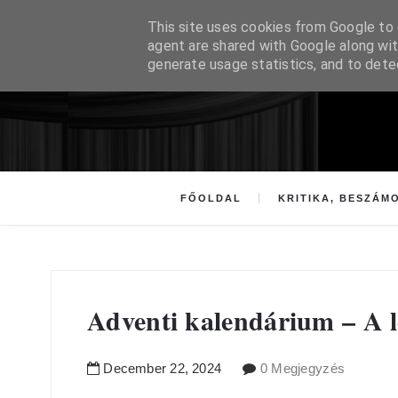
This site uses cookies from Google to d
agent are shared with Google along wit
generate usage statistics, and to det
FŐOLDAL
KRITIKA, BESZÁM
Adventi kalendárium – A l
December
22
,
2024
0 Megjegyzés