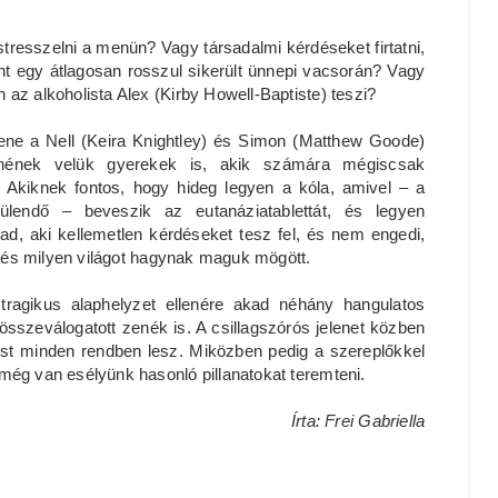
, stresszelni a menün? Vagy társadalmi kérdéseket firtatni,
int egy átlagosan rosszul sikerült ünnepi vacsorán? Vagy
az alkoholista Alex (Kirby Howell-Baptiste) teszi?
tene a Nell (Keira Knightley) és Simon (Matthew Goode)
ennének velük gyerekek is, akik számára mégiscsak
. Akiknek fontos, hogy hideg legyen a kóla, amivel – a
rülendő – beveszik az eutanáziatablettát, és legyen
ad, aki kellemetlen kérdéseket tesz fel, és nem engedi,
k, és milyen világot hagynak maguk mögött.
tragikus alaphelyzet ellenére akad néhány hangulatos
szeválogatott zenék is. A csillagszórós jelenet közben
est minden rendben lesz. Miközben pedig a szereplőkkel
még van esélyünk hasonló pillanatokat teremteni.
Írta: Frei Gabriella