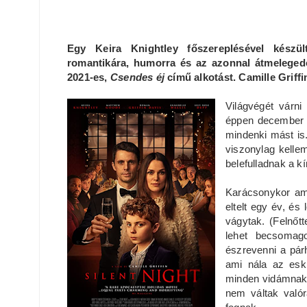
Egy Keira Knightley főszereplésével készü
romantikára, humorra és az azonnal átmeleged
2021-es,
Csendes éj
című alkotást. Camille Griff
Világvégét várn
éppen december 2
mindenki mást is
viszonylag kellem
belefulladnak a 
Karácsonykor am
eltelt egy év, és 
vágytak. (Felnőt
lehet becsomag
észrevenni a pár
ami nála az eskü
minden vidámnak t
nem váltak való