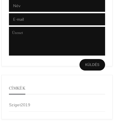
CÍMKÉK
Sziget2019