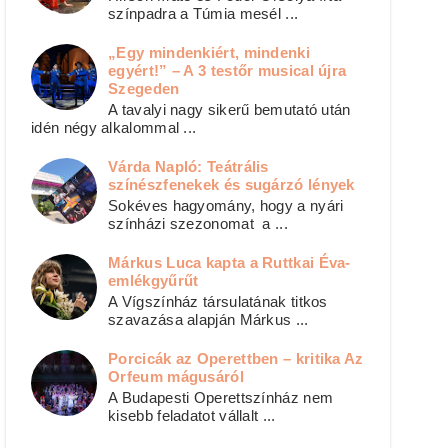
színpadra a Túmia mesél ...
„Egy mindenkiért, mindenki
egyért!” – A 3 testőr musical újra
Szegeden
A tavalyi nagy sikerű bemutató után
idén négy alkalommal ...
Várda Napló: Teátrális
színészfenekek és sugárzó lények
Sokéves hagyomány, hogy a nyári
színházi szezonomat a ...
Márkus Luca kapta a Ruttkai Éva-
emlékgyűrűt
A Vígszínház társulatának titkos
szavazása alapján Márkus ...
Porcicák az Operettben – kritika Az
Orfeum mágusáról
A Budapesti Operettszínház nem
kisebb feladatot vállalt ...