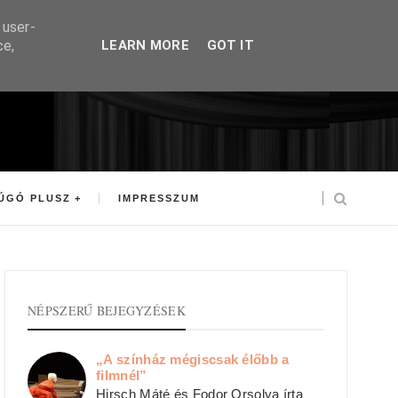
 user-
ce,
LEARN MORE
GOT IT
ÚGÓ PLUSZ
IMPRESSZUM
NÉPSZERŰ BEJEGYZÉSEK
„A színház mégiscsak élőbb a
filmnél”
Hirsch Máté és Fodor Orsolya írta