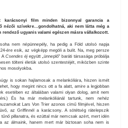
lt karácsonyi film minden bizonnyal garancia a
ő nézői szívekre…gondolhatná, aki nem látta még a
in rendező ugyanis valami egészen másra vállalkozott.
i soha nem népünnepély, ha pedig a Föld utolsó napja
4-ére esik, az végképp megöli a bulit. Na, meg persze
. A
Csendes éj
együtt „ünneplő” baráti társasága próbálja
esen tölteni életük utolsó szentestéjét, miközben szinte
kínos mosolyokba.
úgy is sokan hajlamosak a melankóliára, hiszen ismét
lehet, hogy megint nincs ott a fa alatt, amire a legjobban
tek esetében ez általában valami olyan dolog, amit nem
olni.) És ha már melankóliánál tartunk, nem nehéz
huzamokat Lars Von Trier azonos című filmjével, hiszen
vő, az Griffinnél a karácsony. A sötétség rátelepszik
űnő pillanatra, és ezúttal már nemcsak azért, mert idén
ra az álmaink, hanem mert már biztosan soha nem is