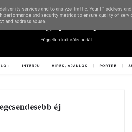
eliver its services and to analyze traffic. Your IP address and
h performance and security metrics to ensure quality of servi
Súgópéldány
ect and address abuse.
Független kulturális portál
OLÓ
INTERJÚ
HÍREK, AJÁNLÓK
PORTRÉ
S
egcsendesebb éj