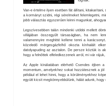
fognak.
Van-e értelme ilyen esetben fát állítani, kitakarítani
a kormányt szidni, régi sérelmeket felemlegetni, m
jobb választás egyszerűen leinni magunkat, ahogyan 
Legszívesebben talán mindenki utóbbi mellett dön
villájában összegyűlt társaságban, ha nem l
valamennyire meghitté kellene tenni a karácsonyt
közeledő mérgesgázfelhő okozta kínhalált elke
datolyapuding az asztalon. De persze köztük is ak
hogy a felnőttek elfeledkezzenek arról, mi vár ráju
Az Apple kínálatában elérhető Csendes éjben a 
momentum, amelyekhez sokat hozzátesznek a jól ös
például el lehet hinni, hogy a körülményekhez kép
együtt kicsit megkönnyebbülünk, hálát adunk, hogy 