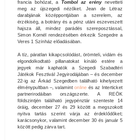
francia bohózat, a
Tombol az erény
nevetteti
meg az újszegedi nézőket. Jean de Létraz
darabjának középpontjában a szerelem, az
érzékiség, a botrány és a pénz utáni eszeveszett
hajsza áll, mindez parádés szereposztással,
Simon Kornél rendezésében érkezik Szegedre a
Veres 1 Színház előadásában.
A tíz, páratlan kikapcsolódást, örömteli, vidám és
elgondolkodtató pillanatokat kínáló estére a
jegyek már kaphatók a Szegedi Szabadtéri
Játékok Fesztivál Jegyirodájában – és december
22-ig az Árkád Szegedben található kihelyezett
élménypultban –, valamint
online
és az Interticket
partnerirodáiban országszerte. A REÖK
földszintjén található jegypénztár szenteste 14
óráig, december 27 és 29 között a megszokott
nyitva tartás szerint várja az érdeklődőket;
karácsonykor, valamint december 30 és január 5
között pedig zárva tart.