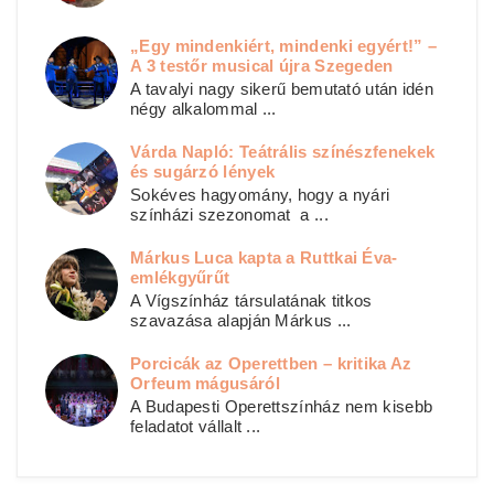
„Egy mindenkiért, mindenki egyért!” –
A 3 testőr musical újra Szegeden
A tavalyi nagy sikerű bemutató után idén
négy alkalommal ...
Várda Napló: Teátrális színészfenekek
és sugárzó lények
Sokéves hagyomány, hogy a nyári
színházi szezonomat a ...
Márkus Luca kapta a Ruttkai Éva-
emlékgyűrűt
A Vígszínház társulatának titkos
szavazása alapján Márkus ...
Porcicák az Operettben – kritika Az
Orfeum mágusáról
A Budapesti Operettszínház nem kisebb
feladatot vállalt ...