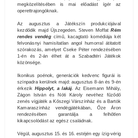
megközelítésében is mai előadást ígér az
operettrajongóknak.
Az augusztus a Játékszín produkciójával
kezdődik majd Újszegeden. Steven Moffat
Rém
rendes vendég
című, kacagtató komédiája két
felvonásnyi hamisítatlan angol humorral átitatott
szórakozás, amelyet Cseke Péter rendezésében
1-én és 2-án élhet át a Szabadtéri Játékok
közönsége.
Ikonikus poénok, generációk kedvenc figurái is
színpadra kerülnek majd: augusztus 8-án és 9-én
érkezik
Hippolyt, a lakáj
. Az Eisemann Mihály,
Zágon István és Nóti Károly nevéhez fűződő
zenés vígjáték a Kőszegi Várszínház és a Bartók
Kamaraszínház vendégjátékában, Őze Áron
rendezésében garantálja a felhőtlen
kikapcsolódást az egész családnak.
Végül, augusztus 15. és 16. estéjén egy ízig-vérig