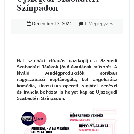
Színpadon
December
13
,
2024
0 Megjegyzés
Hat színházi előadás gazdagítja a Szegedi
Szabadtéri Játékok jövő évadának műsorát. A
kiváló vendégprodukciók sorában
nagyszabású néptáncgála, két angolszász
komédia, klasszikus operett, vígjáték zenével
és francia bohózat is helyet kap az Újszegedi
Szabadtéri Színpadon.