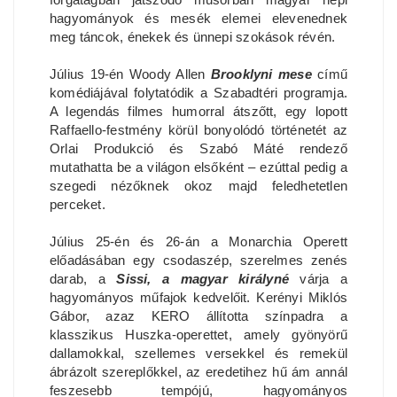
hagyományok és mesék elemei elevenednek
meg táncok, énekek és ünnepi szokások révén.
Július 19-én Woody Allen
Brooklyni mese
című
komédiájával folytatódik a Szabadtéri programja.
A legendás filmes humorral átszőtt, egy lopott
Raffaello-festmény körül bonyolódó történetét az
Orlai Produkció és Szabó Máté rendező
mutathatta be a világon elsőként – ezúttal pedig a
szegedi nézőknek okoz majd feledhetetlen
perceket.
Július 25-én és 26-án a Monarchia Operett
előadásában egy csodaszép, szerelmes zenés
darab, a
Sissi, a magyar királyné
várja a
hagyományos műfajok kedvelőit. Kerényi Miklós
Gábor, azaz KERO állította színpadra a
klasszikus Huszka-operettet, amely gyönyörű
dallamokkal, szellemes versekkel és remekül
ábrázolt szereplőkkel, az eredetihez hű ám annál
feszesebb tempójú, hagyományos