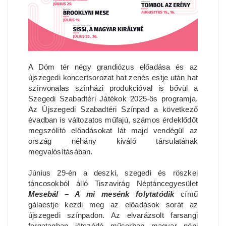
A Dóm tér négy grandiózus előadása és az
újszegedi koncertsorozat hat zenés estje után hat
színvonalas színházi produkcióval is bővül a
Szegedi Szabadtéri Játékok 2025-ös programja.
Az Újszegedi Szabadtéri Színpad a következő
évadban is változatos műfajú, számos érdeklődőt
megszólító előadásokat lát majd vendégül az
ország néhány kiváló társulatának
megvalósításában.
Június 29-én a deszki, szegedi és röszkei
táncosokból álló Tiszavirág Néptáncegyesület
Mesebál – A mi mesénk folytatódik
című
gálaestje kezdi meg az előadások sorát az
újszegedi színpadon. Az elvarázsolt farsangi
forgatagban játszódó műsorban magyar népi