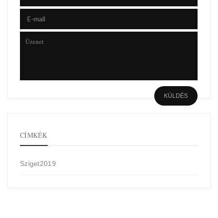
CÍMKÉK
Sziget2019