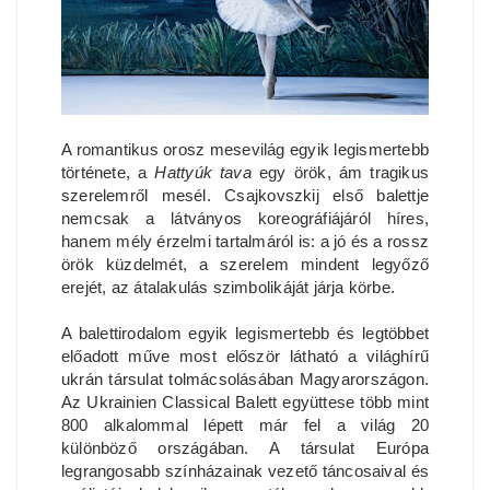
A romantikus orosz mesevilág egyik legismertebb
története, a
Hattyúk tava
egy örök, ám tragikus
szerelemről mesél. Csajkovszkij első balettje
nemcsak a látványos koreográfiájáról híres,
hanem mély érzelmi tartalmáról is: a jó és a rossz
örök küzdelmét, a szerelem mindent legyőző
erejét, az átalakulás szimbolikáját járja körbe.
A balettirodalom egyik legismertebb és legtöbbet
előadott műve most először látható a világhírű
ukrán társulat tolmácsolásában Magyarországon.
Az Ukrainien Classical Balett együttese több mint
800 alkalommal lépett már fel a világ 20
különböző országában. A társulat Európa
legrangosabb színházainak vezető táncosaival és