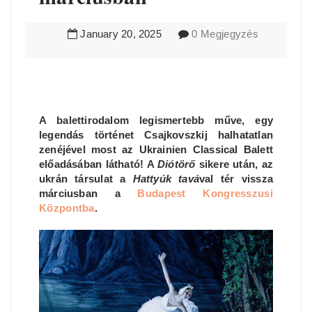
January
20
,
2025
0 Megjegyzés
A balettirodalom legismertebb műve, egy
legendás történet Csajkovszkij halhatatlan
zenéjével most az Ukrainien Classical Balett
előadásában látható! A
Diótörő
sikere után, az
ukrán társulat a
Hattyúk tavá
val tér vissza
márciusban a
Budapest Kongresszusi
Központba
.