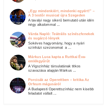
„Egy mindenkiért, mindenki egyért!” –
A 3 testőr musical újra Szegeden
A tavalyi nagy sikerű bemutató után idén
négy alkalommal ...
Várda Napló: Teátrális színészfenekek
és sugárzó lények
Sokéves hagyomány, hogy a nyári
színházi szezonomat a ...
Márkus Luca kapta a Ruttkai Éva-
emlékgyűrűt
A Vígszínház társulatának titkos
szavazása alapján Márkus ...
Porcicák az Operettben – kritika Az
Orfeum mágusáról
A Budapesti Operettszínház nem kisebb
feladatot vállalt ...