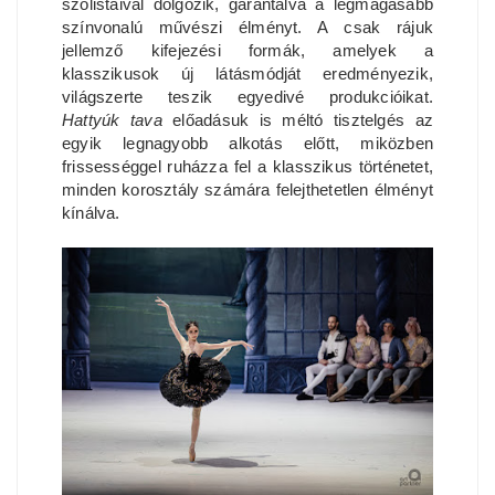
szólistáival dolgozik, garantálva a legmagasabb
színvonalú művészi élményt. A csak rájuk
jellemző kifejezési formák, amelyek a
klasszikusok új látásmódját eredményezik,
világszerte teszik egyedivé produkcióikat.
Hattyúk tava
előadásuk is méltó tisztelgés az
egyik legnagyobb alkotás előtt, miközben
frissességgel ruházza fel a klasszikus történetet,
minden korosztály számára felejthetetlen élményt
kínálva.