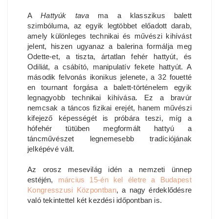
A
Hattyúk tava
ma a klasszikus balett
szimbóluma, az egyik legtöbbet előadott darab,
amely különleges technikai és művészi kihívást
jelent, hiszen ugyanaz a balerina formálja meg
Odette-et, a tiszta, ártatlan fehér hattyút, és
Odiliát, a csábító, manipulatív fekete hattyút. A
második felvonás ikonikus jelenete, a 32 fouetté
en tournant forgása a balett-történelem egyik
legnagyobb technikai kihívása. Ez a bravúr
nemcsak a táncos fizikai erejét, hanem művészi
kifejező képességét is próbára teszi, míg a
hófehér tütüben megformált hattyú a
táncművészet legnemesebb tradíciójának
jelképévé vált.
Az orosz mesevilág idén a nemzeti ünnep
estéjén,
március 15-én kel életre a Budapest
Kongresszusi Központban
, a nagy érdeklődésre
való tekintettel két kezdési időpontban is.