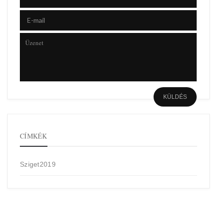
CÍMKÉK
Sziget2019