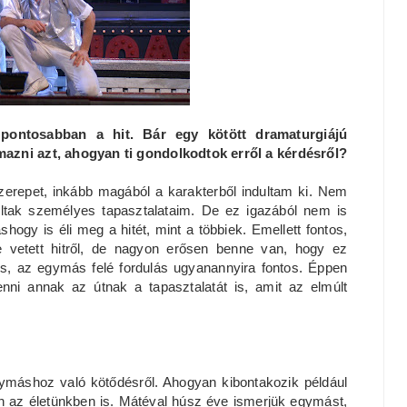
pontosabban a hit. Bár egy kötött dramaturgiájú
mazni azt, ahogyan ti gondolkodtok erről a kérdésről?
epet, inkább magából a karakterből indultam ki. Nem
ltak személyes tapasztalataim. De ez igazából nem is
ogy is éli meg a hitét, mint a többiek. Emellett fontos,
 vetett hitről, de nagyon erősen benne van, hogy ez
és, az egymás felé fordulás ugyanannyira fontos. Éppen
nni annak az útnak a tapasztalatát is, amit az elmúlt
egymáshoz való kötődésről. Ahogyan kibontakozik például
 az életünkben is. Mátéval húsz éve ismerjük egymást,