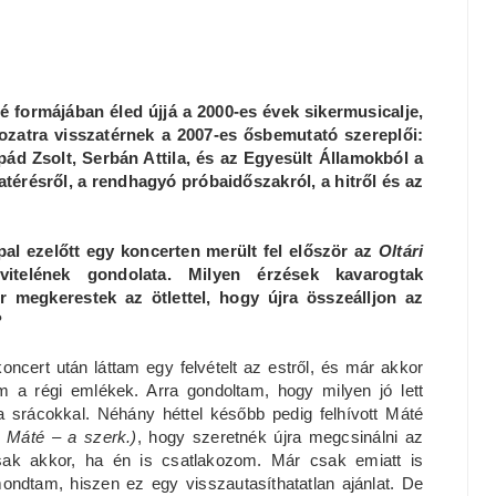
é formájában éled újjá a 2000-es évek sikermusicalje,
ozatra visszatérnek a 2007-es ősbemutató szereplői:
pád Zsolt, Serbán Attila, és az Egyesült Államokból a
térésről, a rendhagyó próbaidőszakról, a hitről és az
l ezelőtt egy koncerten merült fel először az
Oltári
itelének gondolata. Milyen érzések kavarogtak
 megkerestek az ötlettel, hogy újra összeálljon az
?
ncert után láttam egy felvételt az estről, és már akkor
em a régi emlékek. Arra gondoltam, hogy milyen jó lett
 a srácokkal. Néhány héttel később pedig felhívott Máté
s Máté – a szerk.)
, hogy szeretnék újra megcsinálni az
sak akkor, ha én is csatlakozom. Már csak emiatt is
ondtam, hiszen ez egy visszautasíthatatlan ajánlat. De