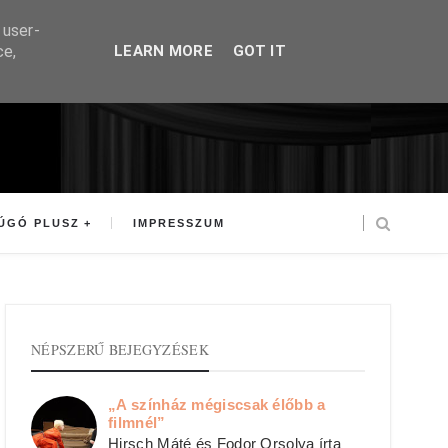
 user-
ce,
LEARN MORE
GOT IT
ÚGÓ PLUSZ
IMPRESSZUM
NÉPSZERŰ BEJEGYZÉSEK
„A színház mégiscsak élőbb a
filmnél”
Hirsch Máté és Fodor Orsolya írta