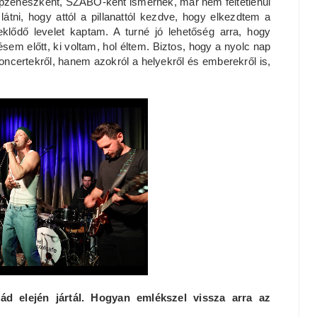
opzenészként, SZABO-ként ismernek, már nem feltétlenül
átni, hogy attól a pillanattól kezdve, hogy elkezdtem a
eklődő levelet kaptam. A turné jó lehetőség arra, hogy
em előtt, ki voltam, hol éltem. Biztos, hogy a nyolc nap
oncertekről, hanem azokról a helyekről és emberekről is,
d elején jártál. Hogyan emlékszel vissza arra az