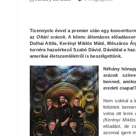
Tizennyolc évvel a premier után egy koncertturn
az
Oltári srácok
. A kilenc állomásos előadássor
Dolhai Attila, Kerényi Miklós Máté, Mészáros Ár
turnéra hazaérkező Szabó Dávid. Dáviddal a haza
amerikai életszemléletről is beszélgettünk.
Néhány hónappa
srácok
színrev
benned, amikor
eredeti csapat
Nem sokkal a ko
feltörtek benn
volna ott lenni
(Kerényi Mikló
előadást, de c
azonnal igent m