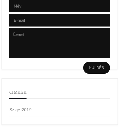
CÍMKÉK
Sziget2019