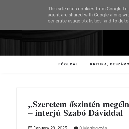
This site uses cookies from Google to d
agent are shared with Google along wit
generate usage statistics, and to det
FŐOLDAL
KRITIKA, BESZÁM
„Szeretem őszintén megéln
– interjú Szabó Dáviddal
January
29
,
2025
0 Megjegyzés