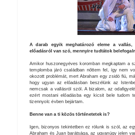
A darab egyik meghatározó eleme a vallás, 
előadásról van szó, mennyire tudtátok belefogal
Amikor huszonegyéves koromban megkaptam a szer
templomba járó családban nőttem fel, így nem vo
okozott problémát, mert Abraham egy zsidó fiú, másh
hogy ugyan az előadásban beszélünk az Istenbe
nemcsak a vallásról szól. A bizalom, az odafigyel
ezért mostani előadásba egy kicsit bele tudom te
tizennyolc évben bejártam.
Benne van a ti közös történetetek is?
Igen, bizonyos tekintetben ez rólunk is szól, az 
Abraham és Juan barátsága, az ugyanúgy jelen van