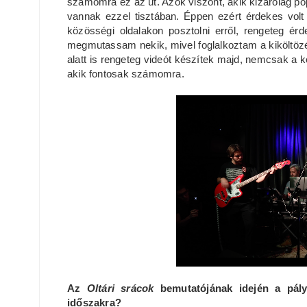
számomra ez az út. Azok viszont, akik kizárólag p
vannak ezzel tisztában. Éppen ezért érdekes volt l
közösségi oldalakon posztolni erről, rengeteg érd
megmutassam nekik, mivel foglalkoztam a kiköltözés
alatt is rengeteg videót készítek majd, nemcsak a k
akik fontosak számomra.
Az
Oltári srácok
bemutatójának idején a pályá
időszakra?