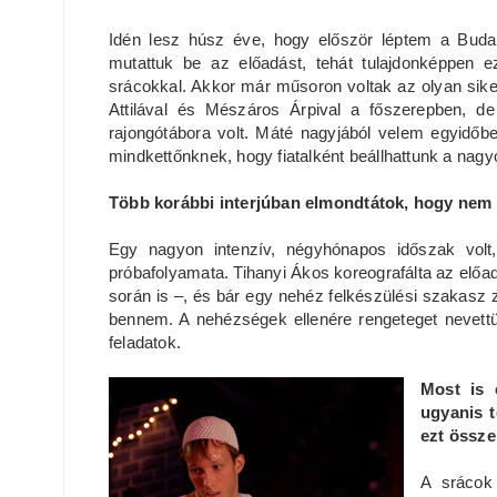
Idén lesz húsz éve, hogy először léptem a Buda
mutattuk be az előadást, tehát tulajdonképpen e
srácokkal. Akkor már műsoron voltak az olyan sik
Attilával és Mészáros Árpival a főszerepben, d
rajongótábora volt. Máté nagyjából velem egyidőb
mindkettőnknek, hogy fiatalként beállhattunk a nagy
Több korábbi interjúban elmondtátok, hogy nem 
Egy nagyon intenzív, négyhónapos időszak vol
próbafolyamata. Tihanyi Ákos koreografálta az előad
során is –, és bár egy nehéz felkészülési szakasz 
bennem. A nehézségek ellenére rengeteget nevet
feladatok.
Most is 
ugyanis t
ezt össz
A srácok 