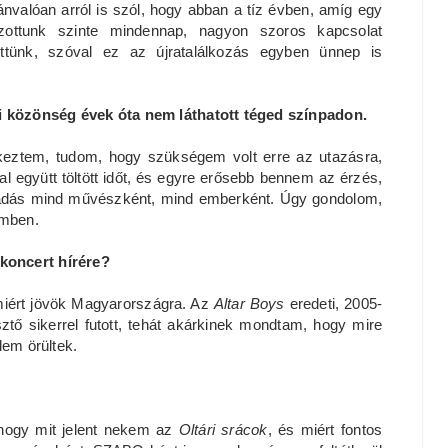
ánvalóan arról is szól, hogy abban a tíz évben, amíg egy
szottunk szinte mindennap, nagyon szoros kapcsolat
öttünk, szóval ez az újratalálkozás egyben ünnep is
 közönség évek óta nem láthatott téged színpadon.
keztem, tudom, hogy szükségem volt erre az utazásra,
al együtt töltött időt, és egyre erősebb bennem az érzés,
lőadás mind művészként, mind emberként. Úgy gondolom,
emben.
koncert hírére?
miért jövök Magyarországra. Az
Altar Boys
eredeti, 2005-
tő sikerrel futott, tehát akárkinek mondtam, hogy mire
lem örültek.
 hogy mit jelent nekem az
Oltári srácok
, és miért fontos