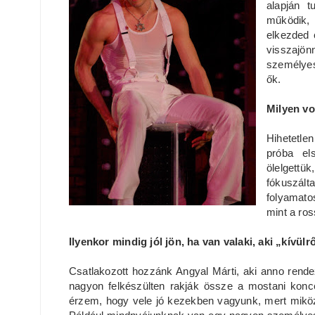
alapján 
működik,
elkezded 
visszajön
személyes
ők.
Milyen vo
Hihetetle
próba el
ölelgettü
fókuszált
folyamato
mint a ro
Ilyenkor mindig jól jön, ha van valaki, aki „kívül
Csatlakozott hozzánk Angyal Márti, aki anno rend
nagyon felkészülten rakják össze a mostani konce
érzem, hogy vele jó kezekben vagyunk, mert miköz