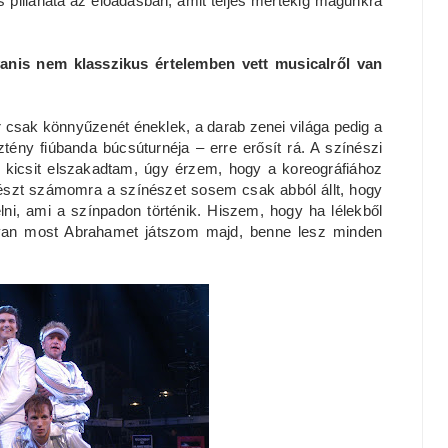
pillanata az előadásban, amit teljes mértékig magunkra
yanis nem klasszikus értelemben vett musicalről van
 csak könnyűzenét éneklek, a darab zenei világa pedig a
ztény fiúbanda búcsúturnéja – erre erősít rá. A színészi
 kicsit elszakadtam, úgy érzem, hogy a koreográfiához
részt számomra a színészet sosem csak abból állt, hogy
lni, ami a színpadon történik. Hiszem, hogy ha lélekből
gyan most Abrahamet játszom majd, benne lesz minden