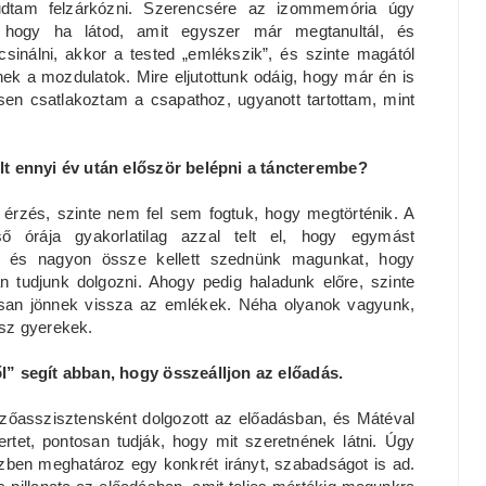
tudtam felzárkózni. Szerencsére az izommemória úgy
 hogy ha látod, amit egyszer már megtanultál, és
csinálni, akkor a tested „emlékszik”, és szinte magától
nek a mozdulatok. Mire eljutottunk odáig, hogy már én is
en csatlakoztam a csapathoz, ugyanott tartottam, mint
lt ennyi év után először belépni a táncterembe?
n érzés, szinte nem fel sem fogtuk, hogy megtörténik. A
ső órája gyakorlatilag azzal telt el, hogy egymást
k, és nagyon össze kellett szednünk magunkat, hogy
an tudjunk dolgozni. Ahogy pedig haladunk előre, szinte
san jönnek vissza az emlékek. Néha olyanok vagyunk,
ssz gyerekek.
ről” segít abban, hogy összeálljon az előadás.
ezőasszisztensként dolgozott az előadásban, és Mátéval
rtet, pontosan tudják, hogy mit szeretnének látni. Úgy
ben meghatároz egy konkrét irányt, szabadságot is ad.