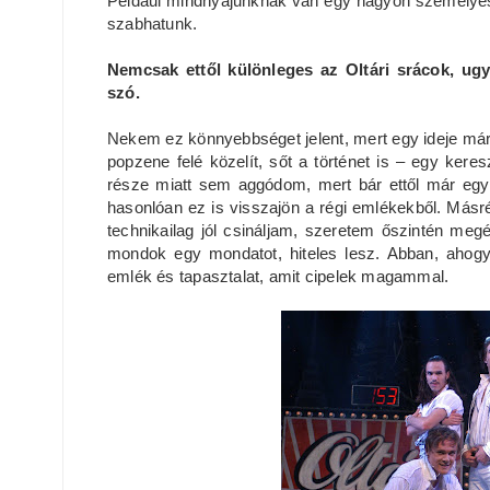
Például mindnyájunknak van egy nagyon személyes 
szabhatunk.
Nemcsak ettől különleges az Oltári srácok, ug
szó.
Nekem ez könnyebbséget jelent, mert egy ideje már
popzene felé közelít, sőt a történet is – egy keres
része miatt sem aggódom, mert bár ettől már egy
hasonlóan ez is visszajön a régi emlékekből. Más
technikailag jól csináljam, szeretem őszintén megé
mondok egy mondatot, hiteles lesz. Abban, aho
emlék és tapasztalat, amit cipelek magammal.