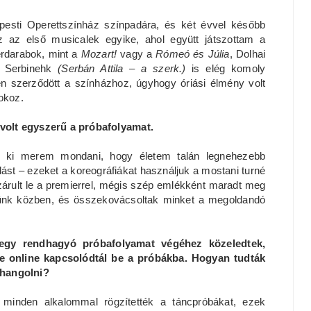
pesti Operettszínház színpadára, és két évvel később
z az első musicalek egyike, ahol együtt játszottam a
erdarabok, mint a
Mozart!
vagy a
Rómeó és Júlia
, Dolhai
e Serbinehk
(Serbán Attila – a szerk.)
is elég komoly
en szerződött a színházhoz, úgyhogy óriási élmény volt
okoz.
volt egyszerű a próbafolyamat.
t, ki merem mondani, hogy életem talán legnehezebb
ást – ezeket a koreográfiákat használjuk a mostani turné
zárult le a premierrel, mégis szép emlékként maradt meg
tünk közben, és összekovácsoltak minket a megoldandó
egy rendhagyó próbafolyamat végéhez közeledtek,
e online kapcsolódtál be a próbákba. Hogyan tudták
ehangolni?
minden alkalommal rögzítették a táncpróbákat, ezek