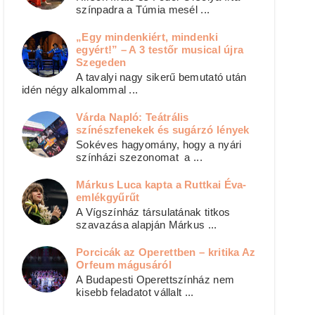
színpadra a Túmia mesél ...
„Egy mindenkiért, mindenki
egyért!” – A 3 testőr musical újra
Szegeden
A tavalyi nagy sikerű bemutató után
idén négy alkalommal ...
Várda Napló: Teátrális
színészfenekek és sugárzó lények
Sokéves hagyomány, hogy a nyári
színházi szezonomat a ...
Márkus Luca kapta a Ruttkai Éva-
emlékgyűrűt
A Vígszínház társulatának titkos
szavazása alapján Márkus ...
Porcicák az Operettben – kritika Az
Orfeum mágusáról
A Budapesti Operettszínház nem
kisebb feladatot vállalt ...