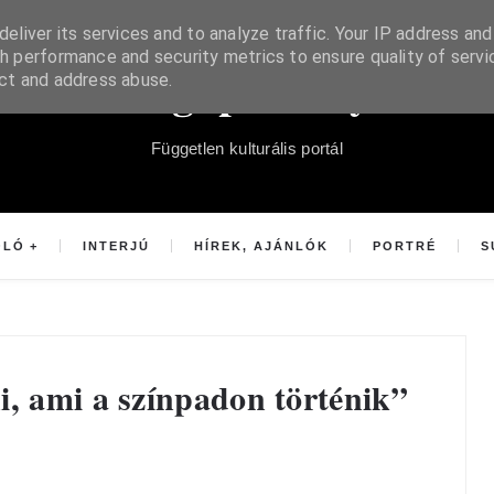
eliver its services and to analyze traffic. Your IP address and
h performance and security metrics to ensure quality of servi
Súgópéldány
ect and address abuse.
Független kulturális portál
OLÓ
INTERJÚ
HÍREK, AJÁNLÓK
PORTRÉ
S
i, ami a színpadon történik”