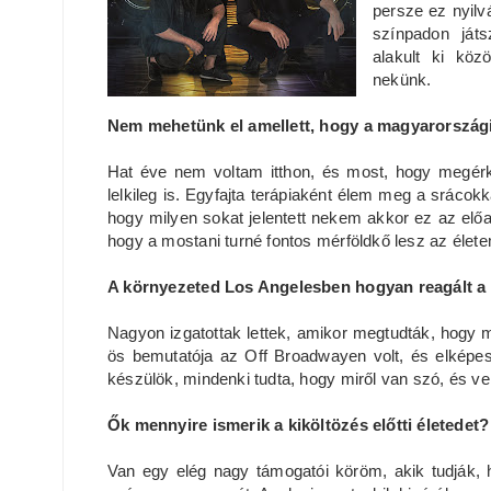
persze ez nyilv
színpadon ját
alakult ki köz
nekünk.
Nem mehetünk el amellett, hogy a magyarországi
Hat éve nem voltam itthon, és most, hogy megér
lelkileg is. Egyfajta terápiaként élem meg a srácokk
hogy milyen sokat jelentett nekem akkor ez az e
hogy a mostani turné fontos mérföldkő lesz az élet
A környezeted Los Angelesben hogyan reagált a 
Nagyon izgatottak lettek, amikor megtudták, hogy 
ös bemutatója az Off Broadwayen volt, és elképesz
készülök, mindenki tudta, hogy miről van szó, és ve
Ők mennyire ismerik a kiköltözés előtti életedet?
Van egy elég nagy támogatói köröm, akik tudják,