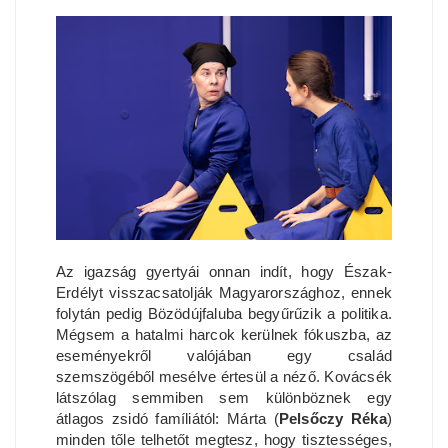
Az igazság gyertyái onnan indít, hogy Észak-
Erdélyt visszacsatolják Magyarországhoz, ennek
folytán pedig Bözödújfaluba begyűrűzik a politika.
Mégsem a hatalmi harcok kerülnek fókuszba, az
eseményekről valójában egy család
szemszögéből mesélve értesül a néző. Kovácsék
látszólag semmiben sem különböznek egy
átlagos zsidó famíliától: Márta (
Pelsőczy Réka
)
minden tőle telhetőt megtesz, hogy tisztességes,