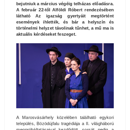
bejutniuk a március végéig telházas előadásra.
A február 22-től Alföldi Róbert rendezésében
látható Az igazság gyertyáit megtörtént
események ihlették, és bár a helyszín és
történelmi helyzet távolinak tűnhet, a mű ma is
aktuális kérdéseket feszeget.
A Marosvásárhely közelében található egykori
település, Bözödújfalu tragédiája a II. világháború
megpróbáltatásaival kezdődött, sorsát pedig a