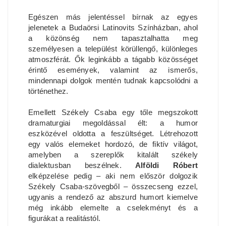
Egészen más jelentéssel bírnak az egyes
jelenetek a Budaörsi Latinovits Színházban, ahol
a közönség nem tapasztalhatta meg
személyesen a települést körüllengő, különleges
atmoszférát. Ők leginkább a tágabb közösséget
érintő események, valamint az ismerős,
mindennapi dolgok mentén tudnak kapcsolódni a
történethez.
Emellett Székely Csaba egy tőle megszokott
dramaturgiai megoldással élt: a humor
eszközével oldotta a feszültséget. Létrehozott
egy valós elemeket hordozó, de fiktív világot,
amelyben a szereplők kitalált székely
dialektusban beszélnek.
Alföldi Róbert
elképzelése pedig – aki nem először dolgozik
Székely Csaba-szövegből – összecseng ezzel,
ugyanis a rendező az abszurd humort kiemelve
még inkább elemelte a cselekményt és a
figurákat a realitástól.