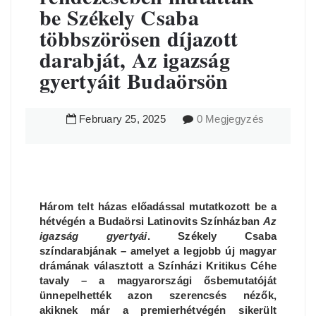
be Székely Csaba
többszörösen díjazott
darabját, Az igazság
gyertyáit Budaörsön
February
25
,
2025
0 Megjegyzés
Három telt házas előadással mutatkozott be a
hétvégén a Budaörsi Latinovits Színházban
Az
igazság gyertyái
. Székely Csaba
színdarabjának – amelyet a legjobb új magyar
drámának választott a Színházi Kritikus Céhe
tavaly – a magyarországi ősbemutatóját
ünnepelhették azon szerencsés nézők,
akiknek már a premierhétvégén sikerült