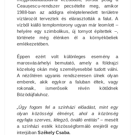
Ceaușescu-rendszer pecsételte meg, amikor
1988-ban az addigra elnéptelenedett területre
víztározót terveztek és elárasztották a falut. A
vízből kiálló templomtorony ugyan már leomlott –
helyére egy szimbolikus, új tornyot építettek –,
története még élénken él a környékbeliek
emlékezetében.
Éppen ezért volt különleges esemény a
marosvásárhelyi bemutató, amely a földrajzi
közelség okán még személyesebbé tudott válni.
A nézőtéren ugyanis rendszeresen ülnek olyan
emberek, akik egykor a faluban éltek, vagy
rokonaik, ismerőseik révén kötődnek
Bözödújfaluhoz.
„Úgy fogom fel a színházi előadást, mint egy
olyan közösségi élményt, ahol a közönség
egyfajta szerves, lélegző, önálló entitás”
– mesélt
a színházi esték közösségformáló erejéről egy
interjúban
Székely Csaba
.