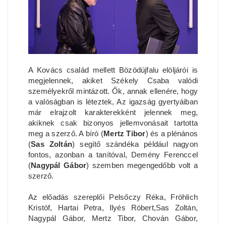
A Kovács család mellett Bözödújfalu elöljárói is
megjelennek, akiket Székely Csaba valódi
személyekről mintázott. Ők, annak ellenére, hogy
a valóságban is léteztek, Az igazság gyertyáiban
már elrajzolt karakterekként jelennek meg,
akiknek csak bizonyos jellemvonásait tartotta
meg a szerző. A bíró (
Mertz Tibor
) és a plénános
(
Sas Zoltán
) segítő szándéka például nagyon
fontos, azonban a tanítóval, Demény Ferenccel
(
Nagypál Gábor
) szemben megengedőbb volt a
szerző.
Az előadás szereplői Pelsőczy Réka, Fröhlich
Kristóf, Hartai Petra, Ilyés Róbert,Sas Zoltán,
Nagypál Gábor, Mertz Tibor, Chován Gábor,