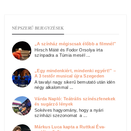
NÉPSZERŰ BEJEGYZÉSEK
„A színház mégiscsak élőbb a filmnél”
Hirsch Máté és Fodor Orsolya írta
színpadra a Túmia mesél ...
„Egy mindenkiért, mindenki egyért!” –
A 3 testőr musical újra Szegeden
A tavalyi nagy sikerű bemutató után idén
négy alkalommal ...
Várda Napló: Teátrális színészfenekek
és sugárzó lények
Sokéves hagyomány, hogy a nyári
színházi szezonomat a ...
Márkus Luca kapta a Ruttkai Éva-