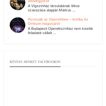
emlékgyűrűt
A Vígszínház társulatának titkos
szavazása alapján Márkus ...
Porcicák az Operettben – kritika Az
Orfeum mágusáról
A Budapesti Operettszínház nem kisebb
feladatot vállalt ...
KÖVESS MINKET FACEBOOKON