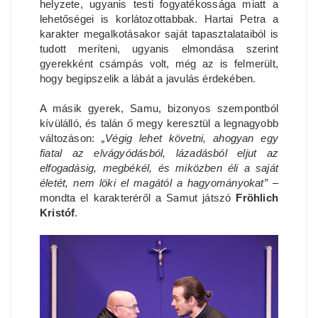
helyzete, ugyanis testi fogyatékossága miatt a
lehetőségei is korlátozottabbak. Hartai Petra a
karakter megalkotásakor saját tapasztalataiból is
tudott meríteni, ugyanis elmondása szerint
gyerekként csámpás volt, még az is felmerült,
hogy begipszelik a lábát a javulás érdekében.
A másik gyerek, Samu, bizonyos szempontból
kívülálló, és talán ő megy keresztül a legnagyobb
változáson:
„Végig lehet követni, ahogyan egy
fiatal az elvágyódásból, lázadásból eljut az
elfogadásig, megbékél, és miközben éli a saját
életét, nem löki el magától a hagyományokat”
–
mondta el karakteréről a Samut játszó
Fröhlich
Kristóf
.