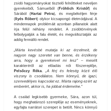
zsidó hagyományokat tisztelő felnőtteket neveljen
gyerekeiből, Sámuelből (
Fröhlich Kristóf
) és
Sárából (
Hartai Petra
), és megbékéljen férje
(
Ilyés Róbert
) olykor kicsapongó életmódjával. A
mindennapok problémáit azonban pillanatok alatt
írja felül néhány rendelet. A zsidótörvények
felbolygatják a falu életét, és megváltoztatják az
addig fennálló rendet.
„Márta kevésbé mutatja ki az érzelmeit, de
nagyon nagy szeretet van benne, és érzékeny
arra, hogy a gyerekeivel mi lesz”
– mesélt
karakteréről az előadás női főszereplője,
Pelsőczy Réka
.
„A férj és feleség közti élő
viszony is csodálatos. Nem könnyű, de igazi,
szenvedélyes kapcsolat ez. Márta rajong ezért az
emberért, akkor is, ha jobbat érdemelne.”
A család legkisebb gyermeke, Sára, azon túl,
hogy meghatározó szereplője az eseményeknek,
egyfajta narrátori szerepet is betölt. Nincs könnyű