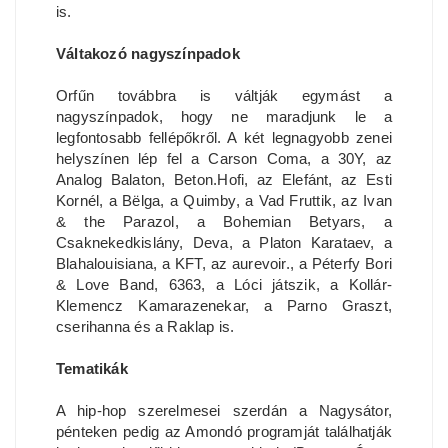
is.
Váltakozó nagyszínpadok
Orfűn továbbra is váltják egymást a
nagyszínpadok, hogy ne maradjunk le a
legfontosabb fellépőkről. A két legnagyobb zenei
helyszínen lép fel a Carson Coma, a 30Y, az
Analog Balaton, Beton.Hofi, az Elefánt, az Esti
Kornél, a Bëlga, a Quimby, a Vad Fruttik, az Ivan
& the Parazol, a Bohemian Betyars, a
Csaknekedkislány, Deva, a Platon Karataev, a
Blahalouisiana, a KFT, az aurevoir., a Péterfy Bori
& Love Band, 6363, a Lóci játszik, a Kollár-
Klemencz Kamarazenekar, a Parno Graszt,
cserihanna és a Raklap is.
Tematikák
A hip-hop szerelmesei szerdán a Nagysátor,
pénteken pedig az Amondó programját találhatják