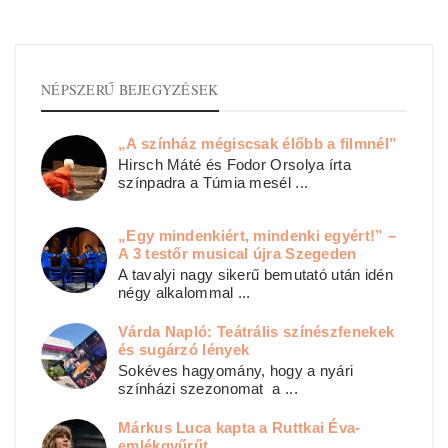
NÉPSZERŰ BEJEGYZÉSEK
„A színház mégiscsak élőbb a filmnél”
Hirsch Máté és Fodor Orsolya írta
színpadra a Túmia mesél ...
„Egy mindenkiért, mindenki egyért!” –
A 3 testőr musical újra Szegeden
A tavalyi nagy sikerű bemutató után idén
négy alkalommal ...
Várda Napló: Teátrális színészfenekek
és sugárzó lények
Sokéves hagyomány, hogy a nyári
színházi szezonomat a ...
Márkus Luca kapta a Ruttkai Éva-
emlékgyűrűt