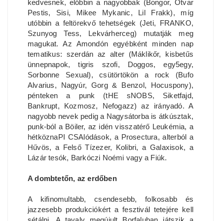
kedvesnek, előbbin a nagyobbak (Bongor, Ótvar
Pestis, Sisi, Mikee Mykanic, Lil Frakk), míg
utóbbin a feltörekvő tehetségek (Jeti, FRANKO,
Szunyog Tess, Lekvárherceg) mutatják meg
magukat. Az Amondón egyébként minden nap
tematikus: szerdán az alter (Máklikőr, kisbetűs
ünnepnapok, tigris szofi, Doggos, egy5egy,
Sorbonne Sexual), csütörtökön a rock (Bufo
Alvarius, Nagyúr, Gorg & Benzol, Hocuspony),
pénteken a punk (tHE sNOBS, Siketfajd,
Bankrupt, Kozmosz, Nefogazz) az irányadó. A
nagyobb nevek pedig a Nagysátorba is átkúsztak,
punk-ból a Böiler, az idén visszatérő Leukémia, a
hétköznaPI CSAlódások, a Prosectura, alterból a
Hűvös, a Felső Tízezer, Kolibri, a Galaxisok, a
Lázár tesók, Barkóczi Noémi vagy a Fiúk.
A dombtetőn, az erdőben
A kifinomultabb, csendesebb, folkosabb és
jazzesebb produkciókért a fesztivál tetejére kell
sétálni. A tavaly megújult Borfaluban játszik a