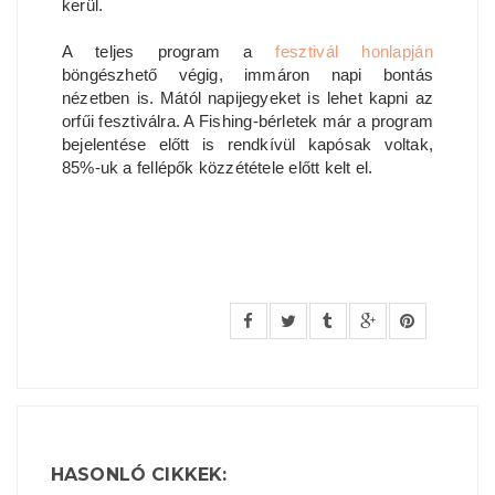
kerül.
A teljes program a
fesztivál honlapján
böngészhető végig, immáron napi bontás
nézetben is. Mától napijegyeket is lehet kapni az
orfűi fesztiválra. A Fishing-bérletek már a program
bejelentése előtt is rendkívül kapósak voltak,
85%-uk a fellépők közzététele előtt kelt el.
HASONLÓ CIKKEK: