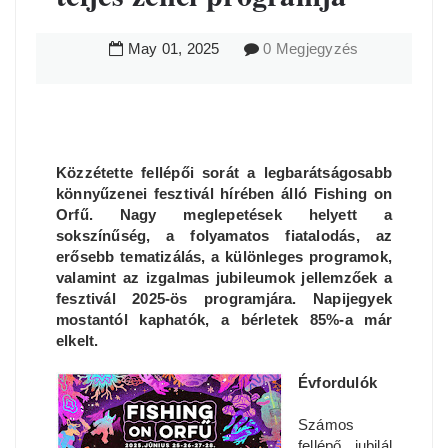
May
01
,
2025
0 Megjegyzés
Közzétette fellépői sorát a legbarátságosabb
könnyűzenei fesztivál hírében álló Fishing on
Orfű. Nagy meglepetések helyett a
sokszínűség, a folyamatos fiatalodás, az
erősebb tematizálás, a különleges programok,
valamint az izgalmas jubileumok jellemzőek a
fesztivál 2025-ös programjára. Napijegyek
mostantól kaphatók, a bérletek 85%-a már
elkelt.
Évfordulók
Számos
fellépő jubilál