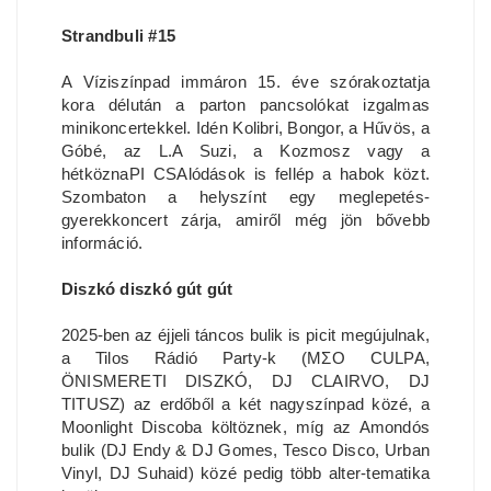
Strandbuli #15
A Víziszínpad immáron 15. éve szórakoztatja
kora délután a parton pancsolókat izgalmas
minikoncertekkel. Idén Kolibri, Bongor, a Hűvös, a
Góbé, az L.A Suzi, a Kozmosz vagy a
hétköznaPI CSAlódások is fellép a habok közt.
Szombaton a helyszínt egy meglepetés-
gyerekkoncert zárja, amiről még jön bővebb
információ.
Diszkó diszkó gút gút
2025-ben az éjjeli táncos bulik is picit megújulnak,
a Tilos Rádió Party-k (MΣO CULPA,
ÖNISMERETI DISZKÓ, DJ CLAIRVO, DJ
TITUSZ) az erdőből a két nagyszínpad közé, a
Moonlight Discoba költöznek, míg az Amondós
bulik (DJ Endy & DJ Gomes, Tesco Disco, Urban
Vinyl, DJ Suhaid) közé pedig több alter-tematika