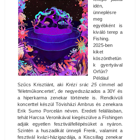
idén,
ünneplésre
meg
egyébként is
kiváló terep a
Fishing.
2025-ben
kiket
köszönthetün
k gyertyával
Orfűn?
Például
Szűcs Krisztiánt, aki
Krézi srác 25
címmel ad
’féletműkoncertet’, de negyedszázados a 30Y és
a hiperkarma zenekar története is. Rendkívüli
koncerttel készül Tövisházi Ambrus és zenekara
Erik Sumo Porcelán néven. Eredeti felállásban,
tehát Harcsa Veronikával kiegészülve a Fishingen
adják egyetlen fesztiválfellépésüket a nyáron.
Szintén a huszadikát ünnepli Frenk, valamint a
fesztivál kvázi-házigazdája, a Kiscsillag zenekar