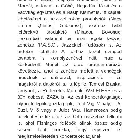
Mordái, a Kacaj, a Góbé, Hegedűs Józsi és a
Vadvirág együttes és a Nasip Kismet is. Itt kaptak
lehetőséget a jazz-zel rokon produkciók (Nagy
Emma Quintet, Subtones), számos fiatal
feltörekvő produkció (Mirador, Boyongó,
Hakumba), valamint pár már régóta kedvelt
zenekar (P.A.S.O., Jazzékiel, Tudósok) is. Az
erdőben található A tűzhöz közel színpad
továbbra is komolyzenével indít, majd a
közkedvelt Mesél az erdő programsorozat
következik, ahol a zenélés mellett a vendégek
mesélnek a dalírásról, inspirációkról - és
magukról a dalokról is. Itt lép fel Temesi Blanka,
iamyank, a Rettenetes Mümők, WXLFLESS és a
30Y dobosa, ZAZA is. Az esti koncertforgatagot
olyan fellépők gazdagítják, mint Víg Mihály, L.A.
Suzi, Villő vagy a Jules War. Hamarosan pedig
bejelentésre kerülnek az Orfű összehoz fellépői
is, ahol Fishinges fellépők állnak össze addig
sosem látott duókká, hogy egyszeri és
megismételhetetlen koncerteket adjanak.