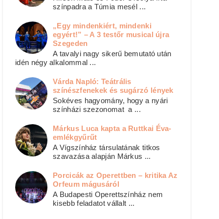
színpadra a Túmia mesél ...
„Egy mindenkiért, mindenki
egyért!” – A 3 testőr musical újra
Szegeden
A tavalyi nagy sikerű bemutató után
idén négy alkalommal ...
Várda Napló: Teátrális
színészfenekek és sugárzó lények
Sokéves hagyomány, hogy a nyári
színházi szezonomat a ...
Márkus Luca kapta a Ruttkai Éva-
emlékgyűrűt
A Vígszínház társulatának titkos
szavazása alapján Márkus ...
Porcicák az Operettben – kritika Az
Orfeum mágusáról
A Budapesti Operettszínház nem
kisebb feladatot vállalt ...