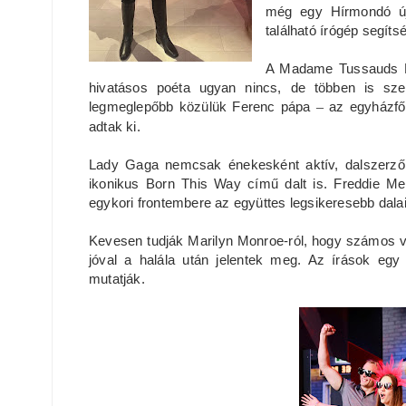
még egy Hírmondó újsá
található írógép segíts
A Madame Tussauds Bu
hivatásos poéta ugyan nincs, de többen is sze
legmeglepőbb közülük Ferenc pápa
–
az egyházfő 
adtak ki.
Lady Gaga nemcsak énekesként aktív, dalszerzők
ikonikus Born This Way című dalt is. Freddie Me
egykori frontembere az együttes legsikeresebb dala
Kevesen tudják Marilyn Monroe-ról, hogy számos v
jóval a halála után jelentek meg. Az írások egy 
mutatják.