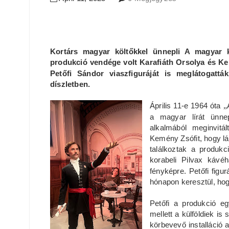
Kortárs magyar költőkkel ünnepli A magyar 
produkció vendége volt Karafiáth Orsolya és K
Petőfi Sándor viaszfiguráját is meglátogatt
díszletben.
Április 11-e 1964 óta
„
a magyar lírát ünn
alkalmából meginvitál
Kemény Zsófit, hogy l
találkoztak a produkc
korabeli Pilvax kávé
fényképre. Petőfi figu
hónapon keresztül, hog
Petőfi a produkció e
mellett a külföldiek is
körbevevő installáció a