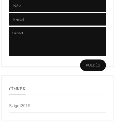
CÍMKÉK
Sziget2019