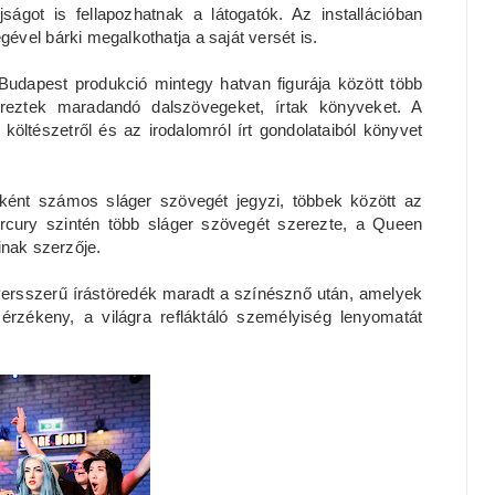
got is fellapozhatnak a látogatók. Az installációban
égével bárki megalkothatja a saját versét is.
dapest produkció mintegy hatvan figurája között több
reztek maradandó dalszövegeket, írtak könyveket. A
költészetről és az irodalomról írt gondolataiból könyvet
ént számos sláger szövegét jegyzi, többek között az
rcury szintén több sláger szövegét szerezte, a Queen
inak szerzője.
ersszerű írástöredék maradt a színésznő után, amelyek
érzékeny, a világra refláktáló személyiség lenyomatát