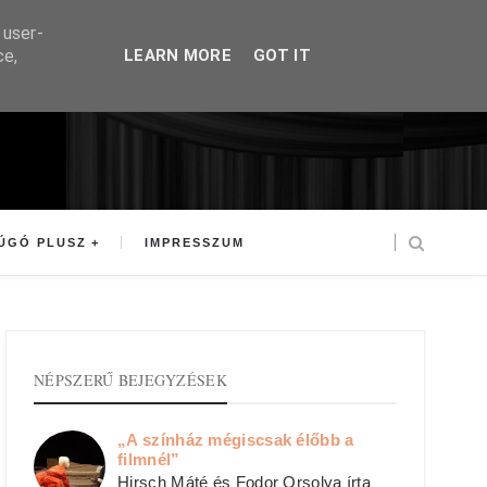
 user-
ce,
LEARN MORE
GOT IT
ÚGÓ PLUSZ
IMPRESSZUM
NÉPSZERŰ BEJEGYZÉSEK
„A színház mégiscsak élőbb a
filmnél”
Hirsch Máté és Fodor Orsolya írta