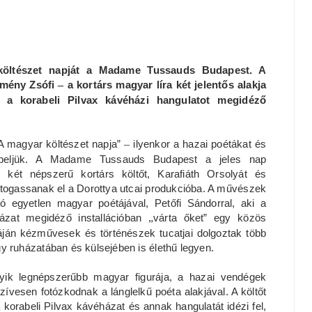
költészet napját a Madame Tussauds Budapest. A
emény Zsófi
–
a kortárs magyar líra két jelentős alakja
ák a korabeli Pilvax kávéházi hangulatot megidéző
A magyar költészet napja”
–
ilyenkor a hazai poétákat és
epeljük. A Madame Tussauds Budapest a jeles nap
t két népszerű kortárs költőt, Karafiáth Orsolyát és
átogassanak el a Dorottya utcai produkcióba. A művészek
ió egyetlen magyar poétájával, Petőfi Sándorral, aki a
házat megidéző installációban
„
várta őket” egy közös
ráján kézművesek és történészek tucatjai dolgoztak több
y ruházatában és külsejében is élethű legyen.
gyik legnépszerűbb magyar figurája, a hazai vendégek
 szívesen fotózkodnak a lánglelkű poéta alakjával. A költőt
 korabeli Pilvax kávéházat és annak hangulatát idézi fel,