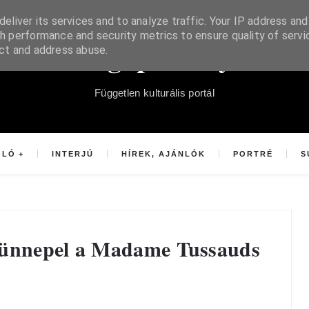
eliver its services and to analyze traffic. Your IP address and
h performance and security metrics to ensure quality of servi
Súgópéldány
ect and address abuse.
Független kulturális portál
OLÓ
INTERJÚ
HÍREK, AJÁNLÓK
PORTRÉ
S
 ünnepel a Madame Tussauds