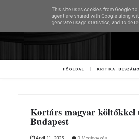
This site uses cookies from Google to d
agent are shared with Google along wit
generate usage statistics, and to det
FŐOLDAL
KRITIKA, BESZÁM
Kortárs magyar költőkkel
Budapest
April
11
,
2025
0 Megjegyzés