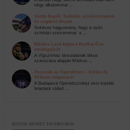
négy alkalommal ...
Várda Napló: Teátrális színészfenekek
és sugárzó lények
Sokéves hagyomány, hogy a nyári
színházi szezonomat a ...
Márkus Luca kapta a Ruttkai Éva-
emlékgyűrűt
A Vígszínház társulatának titkos
szavazása alapján Márkus ...
Porcicák az Operettben – kritika Az
Orfeum mágusáról
A Budapesti Operettszínház nem kisebb
feladatot vállalt ...
KÖVESS MINKET FACEBOOKON