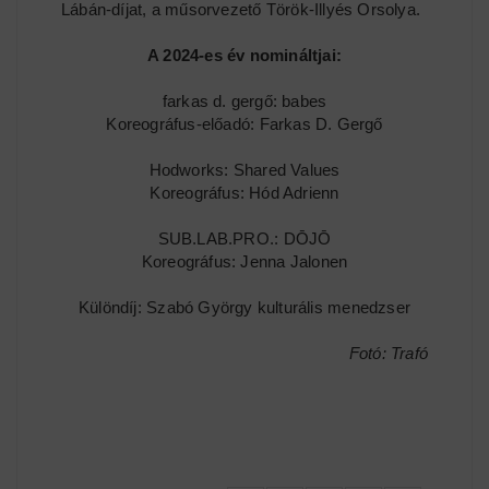
Lábán-díjat, a műsorvezető Török-Illyés Orsolya.
A 2024-es év nomináltjai:
farkas d. gergő: babes
Koreográfus-előadó: Farkas D. Gergő
Hodworks: Shared Values
Koreográfus: Hód Adrienn
SUB.LAB.PRO.: DŌJŌ
Koreográfus: Jenna Jalonen
Különdíj: Szabó György kulturális menedzser
Fotó: Trafó