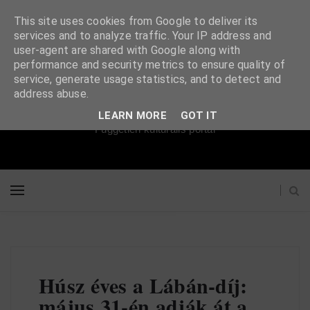
This site uses cookies from Google to deliver its
services and to analyze traffic. Your IP address and
user-agent are shared with Google along with
performance and security metrics to ensure quality of
service, generate usage statistics, and to detect and
Súgópéldány
address abuse.
LEARN MORE
GOT IT
Független kulturális portál
Húsz éves a Lábán-díj:
május 31-én adják át a