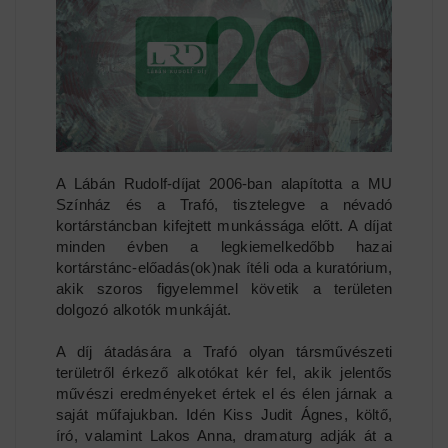
A Lábán Rudolf-díjat 2006-ban alapította a MU
Színház és a Trafó, tisztelegve a névadó
kortárstáncban kifejtett munkássága előtt. A díjat
minden évben a legkiemelkedőbb hazai
kortárstánc-előadás(ok)nak ítéli oda a kuratórium,
akik szoros figyelemmel követik a területen
dolgozó alkotók munkáját.
A díj átadására a Trafó olyan társművészeti
területről érkező alkotókat kér fel, akik jelentős
művészi eredményeket értek el és élen járnak a
saját műfajukban. Idén Kiss Judit Ágnes, költő,
író, valamint Lakos Anna, dramaturg adják át a