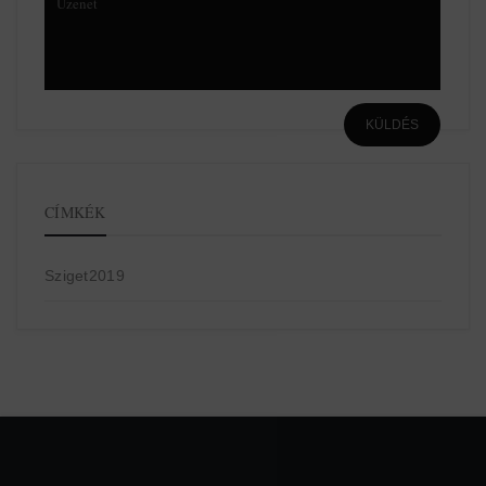
CÍMKÉK
Sziget2019