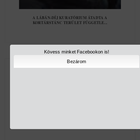
A LÁBÁN-DÍJ KURATÓRIUM ÁTADTA A
KORTÁRSTÁNC TERÜLET FÜGGETLE...
Kövess minket Facebookon is!
Bezárom
Nincsenek megjegyzések:
Megjegyzés küldése