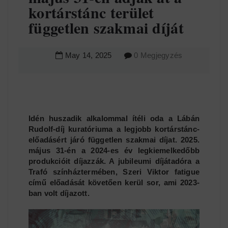
kortárstánc terület
független szakmai díját
May
14
,
2025
0 Megjegyzés
Idén huszadik alkalommal ítéli oda a Lábán
Rudolf-díj kuratóriuma a legjobb kortárstánc-
előadásért járó független szakmai díjat. 2025.
május 31-én a 2024-es év legkiemelkedőbb
produkcióit díjazzák. A jubileumi díjátadóra a
Trafó színháztermében, Szeri Viktor fatigue
című előadását követően kerül sor, ami 2023-
ban volt díjazott.