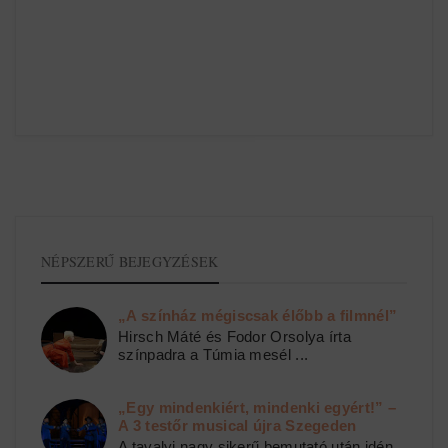
NÉPSZERŰ BEJEGYZÉSEK
„A színház mégiscsak élőbb a filmnél”
Hirsch Máté és Fodor Orsolya írta
színpadra a Túmia mesél ...
„Egy mindenkiért, mindenki egyért!” –
A 3 testőr musical újra Szegeden
A tavalyi nagy sikerű bemutató után idén