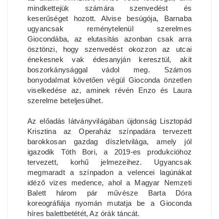
mindkettejük számára szenvedést és
keserűséget hozott. Alvise besúgója, Barnaba
ugyancsak reménytelenül szerelmes
Giocondába, az elutasítás azonban csak arra
ösztönzi, hogy szenvedést okozzon az utcai
énekesnek vak édesanyján keresztül, akit
boszorkánysággal vádol meg. Számos
bonyodalmat követően végül Gioconda önzetlen
viselkedése az, aminek révén Enzo és Laura
szerelme beteljesülhet.
Az előadás látványvilágában újdonság Lisztopád
Krisztina az Operaház színpadára tervezett
barokkosan gazdag díszletvilága, amely jól
igazodik Tóth Bori, a 2019-es produkcióhoz
tervezett, korhű jelmezeihez. Ugyancsak
megmaradt a színpadon a velencei lagúnákat
idéző vizes medence, ahol a Magyar Nemzeti
Balett három pár művésze Barta Dóra
koreográfiája nyomán mutatja be a Gioconda
híres balettbetétét, Az órák táncát.