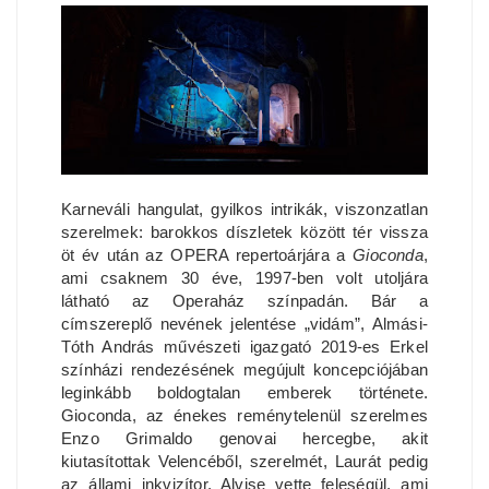
Karneváli hangulat, gyilkos intrikák, viszonzatlan
szerelmek: barokkos díszletek között tér vissza
öt év után az OPERA repertoárjára a
Gioconda
,
ami csaknem 30 éve, 1997-ben volt utoljára
látható az Operaház színpadán. Bár a
címszereplő nevének jelentése „vidám”, Almási-
Tóth András művészeti igazgató 2019-es Erkel
színházi rendezésének megújult koncepciójában
leginkább boldogtalan emberek története.
Gioconda, az énekes reménytelenül szerelmes
Enzo Grimaldo genovai hercegbe, akit
kiutasítottak Velencéből, szerelmét, Laurát pedig
az állami inkvizítor, Alvise vette feleségül, ami