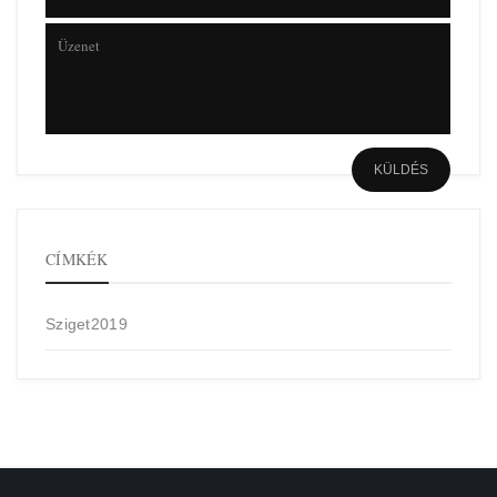
CÍMKÉK
Sziget2019