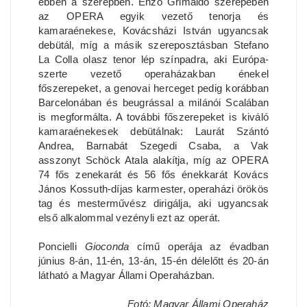
ebben a szerepben. Enzo Grimaldo szerepében
az OPERA egyik vezető tenorja és
kamaraénekese, Kovácsházi István ugyancsak
debütál, míg a másik szereposztásban Stefano
La Colla olasz tenor lép színpadra, aki Európa-
szerte vezető operaházakban énekel
főszerepeket, a genovai herceget pedig korábban
Barcelonában és beugrással a milánói Scalában
is megformálta. A további főszerepeket is kiváló
kamaraénekesek debütálnak: Laurát Szántó
Andrea, Barnabát Szegedi Csaba, a Vak
asszonyt Schöck Atala alakítja, míg az OPERA
74 fős zenekarát és 56 fős énekkarát Kovács
János Kossuth-díjas karmester, operaházi örökös
tag és mesterművész dirigálja, aki ugyancsak
első alkalommal vezényli ezt az operát.
Poncielli
Gioconda
című operája az évadban
június 8-án, 11-én, 13-án, 15-én délelőtt és 20-án
látható a Magyar Állami Operaházban.
Fotó: Magyar Állami Operaház