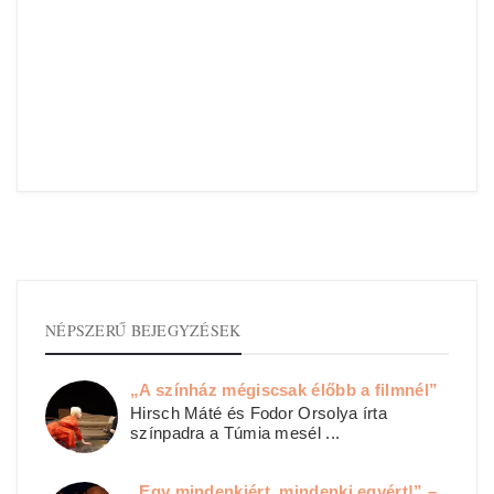
NÉPSZERŰ BEJEGYZÉSEK
„A színház mégiscsak élőbb a filmnél”
Hirsch Máté és Fodor Orsolya írta
színpadra a Túmia mesél ...
„Egy mindenkiért, mindenki egyért!” –