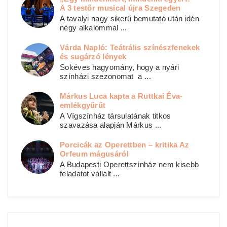
A 3 testőr musical újra Szegeden
A tavalyi nagy sikerű bemutató után idén
négy alkalommal ...
Várda Napló: Teátrális színészfenekek
és sugárzó lények
Sokéves hagyomány, hogy a nyári
színházi szezonomat a ...
Márkus Luca kapta a Ruttkai Éva-
emlékgyűrűt
A Vígszínház társulatának titkos
szavazása alapján Márkus ...
Porcicák az Operettben – kritika Az
Orfeum mágusáról
A Budapesti Operettszínház nem kisebb
feladatot vállalt ...