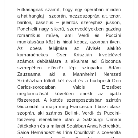
Ritkaságnak számít, hogy egy operában minden
a hat hangfaj – szoprán, mezzoszoprán, alt, tenor,
bariton, basszus – jelentős szerephez jusson,
Ponchielli nagy sikerű, szenvedélyekben gazdag
romantikus műve, ami Verdi és Puccini
munkássága közt is hidat képez, azonban ilyen.
Az opera felújítása az Alvisét alakító
kamaraénekes, Cser Krisztián kivételével
számos debütálásra is alkalmat ad. Gioconda
szerepében először lép színpadra Ádám
Zsuzsanna, aki a Mannheimi Nemzeti
Színházban töltött két évad és a budapesti Don
Carlos-sorozatban Valois Erzsébet
megformálását követően énekli az újabb
főszerepet. A kettős szereposztásban szintén
Giocondát formálja meg Francesca Tiburzi olasz
szoprán, aki számos Bellini-, Verdi- és Puccini-
főszerep eléneklése után a Salzburgi Ünnepi
Játékokon és a milanói Scalában Anna Netrebkót,
Saioa Hernándezt és Irina Churilovát is coverolta