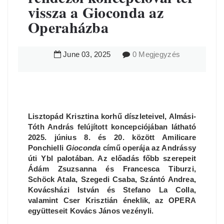
vissza a Gioconda az
Operaházba
June
03
,
2025
0 Megjegyzés
Lisztopád Krisztina korhű díszleteivel, Almási-
Tóth András felújított koncepciójában látható
2025. június 8. és 20. között Amilicare
Ponchielli
Gioconda
című operája az Andrássy
úti Ybl palotában. Az előadás főbb szerepeit
Ádám Zsuzsanna és Francesca Tiburzi,
Schöck Atala, Szegedi Csaba, Szántó Andrea,
Kovácsházi István és Stefano La Colla,
valamint Cser Krisztián éneklik, az OPERA
együtteseit Kovács János vezényli.